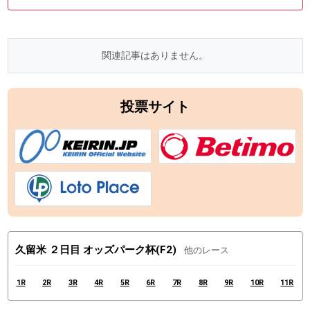
関連記事はありません。
投票サイト
久留米 ２日目 オッズパーク杯(F2)
他のレース
1R
2R
3R
4R
5R
6R
7R
8R
9R
10R
11R