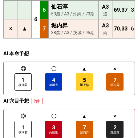
仙石淳
A3
6
69.37
3
53歳 / A3 / 沖縄 / 73期
追
6
堀内昇
A3
×
▲
7
70.33
6
38歳 / A3 / 茨城 / 95期
両
AI 本命予想
◎
〇
▲
×
1
4
5
7
横溝貫
加藤大
川上修
堀内昇
AI 穴目予想
的中
◎
〇
▲
×
1
3
7
2
横溝貫
高橋聖
堀内昇
齋藤輝