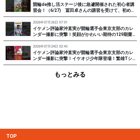
競輪de推し活ステージ後に急遽開催された初心者講
習会！（6/27) 冨田卓さんの講習を受けて、初めて
チャレンジした女子たち。果たして…？ #PR #松戸
けいりん #和田健太郎 #沖直実
2026年07月26日 07:01
イケメン評論家沖直実が競輪選手会東京支部のカレ
ンダー撮影に突撃！笑顔がかわいい期待の129期齋藤
宏樹選手登場！ #pr #松戸けいりん
2026年07月24日 02:45
イケメン評論家沖直実が競輪選手会東京支部のカレ
ンダー撮影に突撃！イケオジ少年隊登場！繁雄Tシャ
ツへの思いとは？ #PR #松戸けいりん #川口満広 #
浦山一栄 #市川健太
もっとみる
TOP