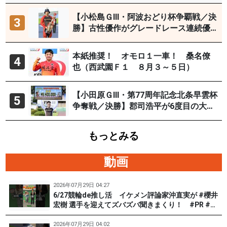
【小松島ＧⅢ・阿波おどり杯争覇戦／決
3
勝】古性優作がグレードレース連続優
勝「自分の力を出すだけ」
本紙推奨！ オモロ１一車！ 桑名僚
4
也（西武園Ｆ１ ８月３～５日）
【小田原ＧⅢ・第77周年記念北条早雲杯
5
争奪戦／決勝】郡司浩平が6度目の大会
制覇
もっとみる
動画
2026年07月29日 04:27
6/27競輪de推し活 イケメン評論家沖直実が #櫻井
宏樹 選手を迎えてズバズバ聞きまくり！ #PR #松
戸けいりん #和田健太郎
2026年07月29日 04:02