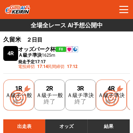
全場全レース AI予想公開中
久留米
２日目
オッズパーク杯
FⅡ
4R
Ａ級チ準決
1625m
発走予定
17:17
電投締切
17:14
民間締切
17:12
1R
2R
3R
4R
Ａ級チ一般
Ａ級チ一般
Ａ級チ準決
Ａ級チ準決
終了
終了
終了
終了
出走表
オッズ
結果