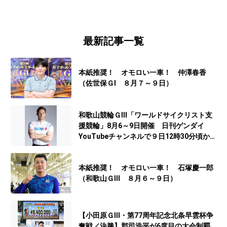
最新記事一覧
本紙推奨！ オモロい一車！ 仲澤春香
（佐世保ＧⅠ ８月７～９日）
和歌山競輪ＧⅢ「ワールドサイクリスト支
援競輪」8月6～9日開催 日刊ゲンダイ
YouTubeチャンネルで９日12時30分頃から
予想生配信
本紙推奨！ オモロい一車！ 石塚慶一郎
（和歌山ＧⅢ ８月６～９日）
【小田原ＧⅢ・第77周年記念北条早雲杯争
奪戦／決勝】郡司浩平が6度目の大会制覇