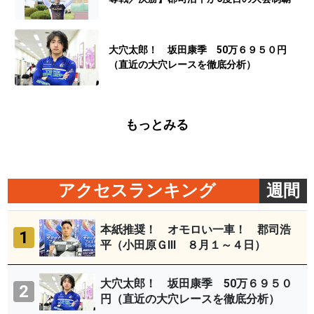
大穴太郎！ 坂田康季 50万６９５０円
（直近の大穴レースを徹底分析）
もっとみる
アクセスランキング
週間
本紙推奨！ オモロい一車！ 郡司浩
1
平（小田原ＧⅢ ８月１～４日）
大穴太郎！ 坂田康季 50万６９５０
2
円（直近の大穴レースを徹底分析）