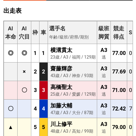
出走表
AI
AI
選手名
級班
競走
枠
車
S
本命
穴目
脚質
得点
年齢/級班/府県/期別
横溝貫太
A3
◎
◎
1
1
77.00
0
23歳 / A3 / 福岡 / 129期
逃
齋藤輝彦
A3
×
2
2
77.69
0
43歳 / A3 / 神奈 / 93期
追
高橋聖太
A3
〇
3
3
71.00
0
25歳 / A3 / 愛媛 / 129期
逃
加藤大輔
A3
〇
4
4
72.42
7
47歳 / A3 / 大分 / 87期
追
川上修平
A3
▲
5
5
79.00
0
48歳 / A3 / 高知 / 99期
追