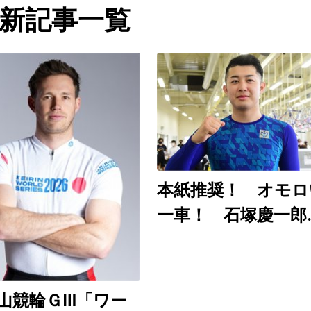
新記事一覧
本紙推奨！ オモロ
一車！ 石塚慶一郎
（和歌山ＧⅢ ８月
～９日）
山競輪ＧⅢ「ワー