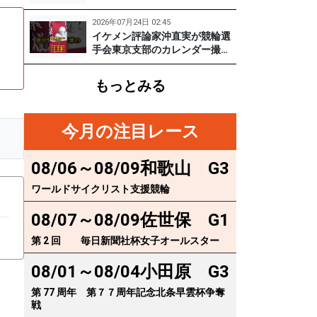
実
に突撃！笑顔がかわいい期待の
129期齋藤宏樹選手登場！ #pr #
2026年07月24日 02:45
松戸けいりん
イケメン評論家沖直実が競輪選
手会東京支部のカレンダー撮影
に突撃！イケオジ少年隊登場！
繁雄Tシャツへの思いとは？
もっとみる
#PR #松戸けいりん #川口満広
#浦山一栄 #市川健太
今月の注目レース
08/06～08/09
和歌山
G3
ワールドサイクリスト支援競輪
08/07～08/09
佐世保
G1
第 2 回 毎日新聞社杯女子オールスター
08/01～08/04
小田原
G3
第 77 周年 第７７周年記念北条早雲杯争奪
戦