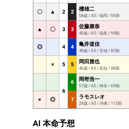
檀雄二
〇
▲
2
2
58歳 / A3 / 福岡 / 66期
佐藤康恭
▲
〇
3
3
40歳 / A3 / 福島 / 94期
亀井道佳
◎
4
4
48歳 / A3 / 宮城 / 83期
岡田雅也
×
5
5
46歳 / A3 / 高知 / 88期
岡嵜浩一
6
57歳 / A3 / 神奈 / 69期
6
ラモスレオ
×
◎
7
28歳 / A3 / 沖縄 / 113期
AI 本命予想