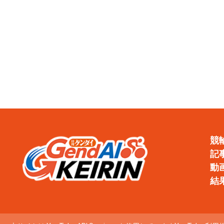
競
記
動
結