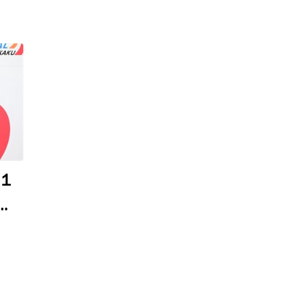
１
西
５