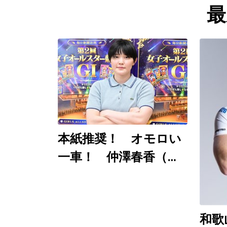
最
本紙推奨！ オモロい
一車！ 仲澤春香（佐
世保ＧⅠ ８月７～９
日）
和歌