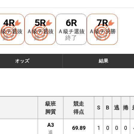
4R
5R
6R
7R
Ａ級チ選抜
Ａ級チ選抜
Ａ級チ選抜
Ａ級チ決勝
終了
終了
終了
終了
オッズ
結果
級班
競走
S
B
逃
捲
脚質
得点
A3
69.89
1
0
0
0
追