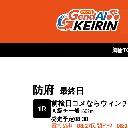
競輪T
防府
最終日
前検日コメならウィン
1R
Ａ級チ一般
1682m
発走予定
08:30
電投締切
08:27
民間締切
08:2