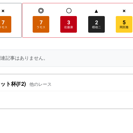
×
◎
〇
▲
×
7
7
3
2
5
ラモス
ラモス
佐藤康
檀雄二
岡田雅
関連記事はありません。
ト杯(F2)
他のレース