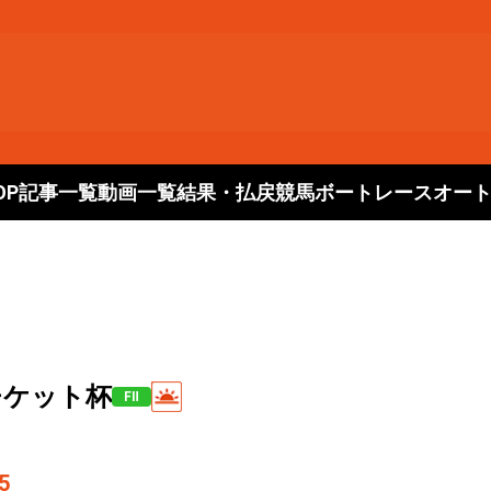
OP
記事一覧
動画一覧
結果・払戻
競馬
ボートレース
オー
チケット杯
FⅡ
5