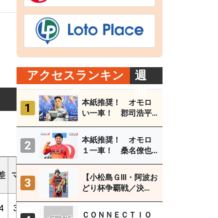
アクセスランキン
週
グ
間
本紙推奨！ オモロ
1
い一車！ 郡司浩平
（小田原ＧⅢ ８月１
～４日）
本紙推奨！ オモロ
2
１一車！ 桑名僚也
（西武園Ｆ１ ８月
ギア
３～５日）
差
マ
1着
2着
3着
外
勝%
2連%
3連%
【小松島ＧⅢ・阿波お
3
倍数
どり杯争覇戦／決
勝】古性優作がグレ
4
3
2
5
4
18
7%
24%
38%
3.85
ードレース連続優勝
ＣＯＮＮＥＣＴＩＯ