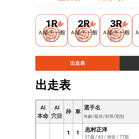
1R
2R
3R
Ａ級チ一般
Ａ級チ一般
Ａ級チ一般
終了
終了
終了
出走表
出走表
AI
AI
選手名
枠
車
本命
穴目
年齢/級班/府県/期別
志村正洋
1
1
51歳 / A3 / 神奈 / 77期