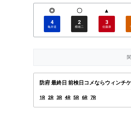
◎
〇
▲
4
2
3
亀井道
檀雄二
佐藤康
防府 最終日 前検日コメならウィンチケッ
1R
2R
3R
4R
5R
6R
7R