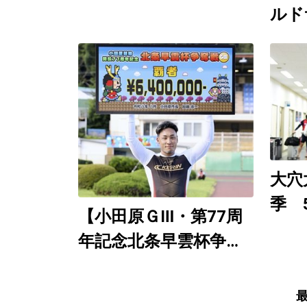
ルド
競輪
催 
Yo
９日
想生
大穴
季 
【小田原ＧⅢ・第77周
（直
年記念北条早雲杯争奪
徹底
戦／決勝】郡司浩平が6
度目の大会制覇