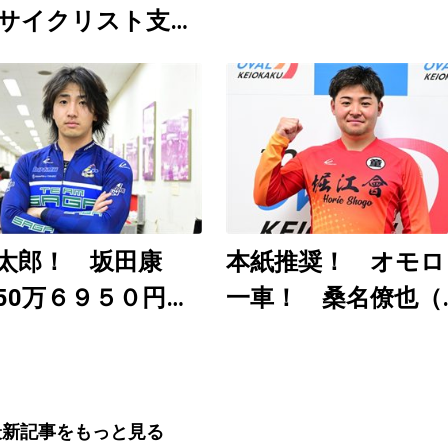
サイクリスト支援
」8月6～9日開
日刊ゲンダイ
uTubeチャンネルで
12時30分頃から予
配信
太郎！ 坂田康
本紙推奨！ オモロ
50万６９５０円
一車！ 桑名僚也（
近の大穴レースを
武園Ｆ１ ８月３～
分析）
日）
最新記事をもっと見る