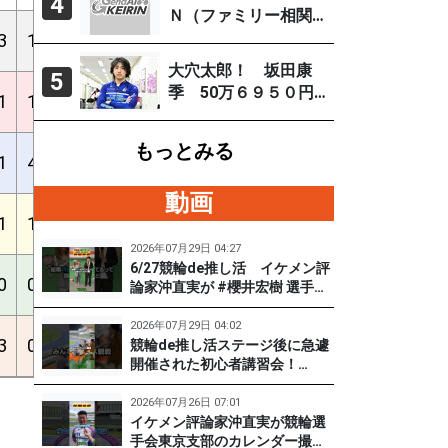
4
「自分の力を出すだ
Ｎ（ファミリー相関
け」
図） 取鳥雄吾（玉
3
1
1
3
7
10
5%
19%
52%
3.92
野ＦⅠ ７月27～29
大穴太郎！ 坂田康
5
日）
季 50万６９５０円
1
1
4
1
6
19
13%
17%
37%
3.92
（直近の大穴レース
を徹底分析）
もっとみる
1
4
0
5
8
14
0%
19%
48%
3.92
動画
1
1
0
3
2
15
0%
15%
25%
3.92
2026年07月29日 04:27
6/27競輪de推し活 イケメン評
0
0
0
0
3
18
0%
0%
14%
3.92
論家沖直実が #櫻井宏樹 選手を
迎えてズバズバ聞きまくり！
#PR #松戸けいりん #和田健太
2026年07月29日 04:02
3
0
1
3
0
23
4%
15%
15%
3.93
郎
競輪de推し活ステージ後に急遽
開催された初心者講習会！
（6/27) 冨田卓さんの講習を受
けて、初めてチャレンジした女
2026年07月26日 07:01
子たち。果たして…？ #PR #松
イケメン評論家沖直実が競輪選
戸けいりん #和田健太郎 #沖直
手会東京支部のカレンダー撮影