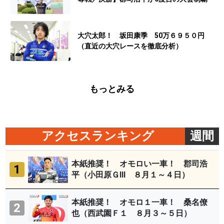
大穴太郎！ 坂田康季 50万６９５０円
（直近の大穴レースを徹底分析）
もっとみる
アクセスランキング
週間
本紙推奨！ オモロい一車！ 郡司浩
1
平（小田原ＧⅢ ８月１～４日）
本紙推奨！ オモロ１一車！ 桑名僚
2
也（西武園Ｆ１ ８月３～５日）