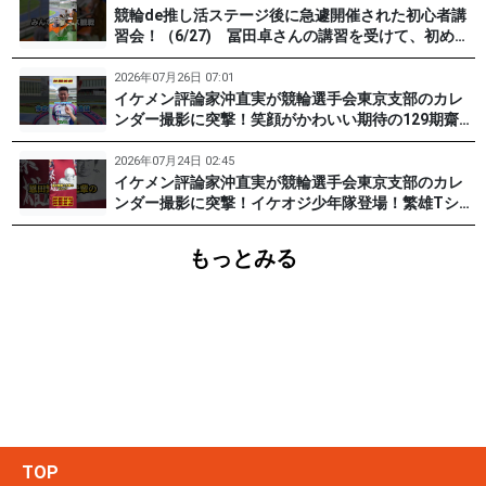
競輪de推し活ステージ後に急遽開催された初心者講
習会！（6/27) 冨田卓さんの講習を受けて、初めて
チャレンジした女子たち。果たして…？ #PR #松戸
けいりん #和田健太郎 #沖直実
2026年07月26日 07:01
イケメン評論家沖直実が競輪選手会東京支部のカレ
ンダー撮影に突撃！笑顔がかわいい期待の129期齋藤
宏樹選手登場！ #pr #松戸けいりん
2026年07月24日 02:45
イケメン評論家沖直実が競輪選手会東京支部のカレ
ンダー撮影に突撃！イケオジ少年隊登場！繁雄Tシャ
ツへの思いとは？ #PR #松戸けいりん #川口満広 #
浦山一栄 #市川健太
もっとみる
TOP