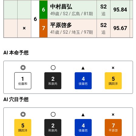
中村昌弘
S2
6
95.84
3
49歳 / S2 / 広島 / 81期
追
6
平原啓多
S2
×
7
95.67
0
41歳 / S2 / 埼玉 / 97期
追
AI 本命予想
◎
〇
▲
×
1
2
4
5
佐藤和
和泉尚
後藤悠
隅田洋
AI 穴目予想
◎
〇
▲
×
5
2
4
7
隅田洋
和泉尚
後藤悠
平原啓