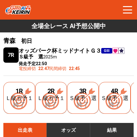
全場全レース AI予想公開中
青森
初日
オッズパーク杯ミッドナイトＧ３
GⅢ
7R
Ｓ級予 選
2025m
発走予定
22:50
電投締切
22:47
民間締切
22:45
1R
2R
3R
4R
Ｌ級ガ予１
Ｌ級ガ予１
Ｓ級予 選
Ｓ級予 選
終了
終了
終了
終了
出走表
オッズ
結果