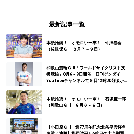
最新記事一覧
本紙推奨！ オモロい一車！ 仲澤春香
（佐世保ＧⅠ ８月７～９日）
和歌山競輪ＧⅢ「ワールドサイクリスト支
援競輪」8月6～9日開催 日刊ゲンダイ
YouTubeチャンネルで９日12時30分頃から
予想生配信
本紙推奨！ オモロい一車！ 石塚慶一郎
（和歌山ＧⅢ ８月６～９日）
【小田原ＧⅢ・第77周年記念北条早雲杯争
奪戦／決勝】郡司浩平が6度目の大会制覇