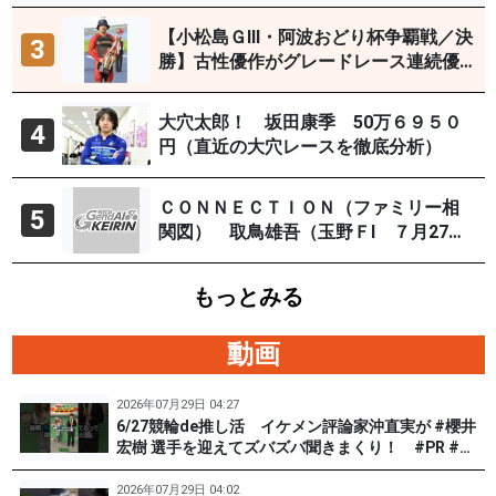
【小松島ＧⅢ・阿波おどり杯争覇戦／決
3
勝】古性優作がグレードレース連続優
勝「自分の力を出すだけ」
大穴太郎！ 坂田康季 50万６９５０
4
円（直近の大穴レースを徹底分析）
ＣＯＮＮＥＣＴＩＯＮ（ファミリー相
5
関図） 取鳥雄吾（玉野ＦⅠ ７月27～
29日）
もっとみる
動画
2026年07月29日 04:27
6/27競輪de推し活 イケメン評論家沖直実が #櫻井
宏樹 選手を迎えてズバズバ聞きまくり！ #PR #松
戸けいりん #和田健太郎
2026年07月29日 04:02