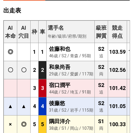
出走表
AI
AI
選手名
級班
競走
枠
車
S
本命
穴目
脚質
得点
年齢/級班/府県/期別
佐藤和也
S2
◎
1
1
103.59
1
46歳 / S2 / 青森 / 95期
追
和泉尚吾
S2
〇
〇
2
2
102.56
8
29歳 / S2 / 愛媛 / 117期
両
宿口潤平
S2
3
3
101.42
3
44歳 / S2 / 埼玉 / 91期
追
後藤悠
S2
▲
▲
4
4
101.05
6
31歳 / S2 / 岩手 / 115期
逃
隅田洋介
S1
×
◎
5
5
100.33
0
38歳 / S1 / 岡山 / 107期
両