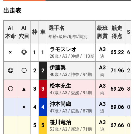
出走表
AI
AI
選手名
級班
競走
枠
車
S
本命
穴目
脚質
得点
年齢/級班/府県/期別
ラモスレオ
A3
×
◎
1
1
65.22
6
28歳 / A3 / 沖縄 / 113期
逃
伊藤翼
A3
◎
〇
2
2
71.96
2
40歳 / A3 / 神奈 / 94期
両
松本充生
A3
〇
▲
3
3
69.26
8
47歳 / A3 / 愛媛 / 94期
両
沖本尚織
A3
×
4
4
69.06
0
47歳 / A3 / 広島 / 87期
追
笹川竜治
A3
5
5
67.66
0
53歳 / A3 / 新潟 / 71期
追