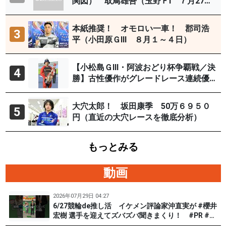
関図） 取鳥雄吾（玉野ＦⅠ ７月27～
29日）
本紙推奨！ オモロい一車！ 郡司浩
3
平（小田原ＧⅢ ８月１～４日）
【小松島ＧⅢ・阿波おどり杯争覇戦／決
4
勝】古性優作がグレードレース連続優
勝「自分の力を出すだけ」
大穴太郎！ 坂田康季 50万６９５０
5
円（直近の大穴レースを徹底分析）
もっとみる
動画
2026年07月29日 04:27
6/27競輪de推し活 イケメン評論家沖直実が #櫻井
宏樹 選手を迎えてズバズバ聞きまくり！ #PR #松
戸けいりん #和田健太郎