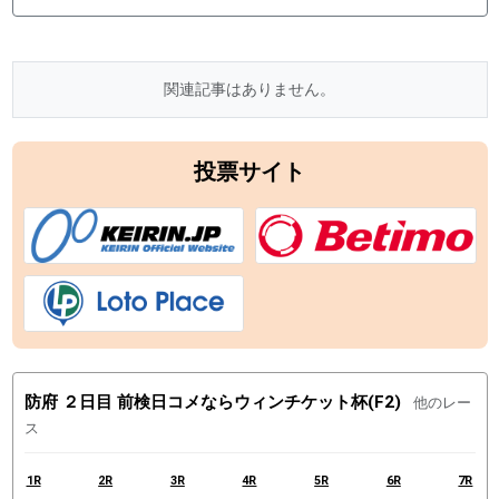
関連記事はありません。
投票サイト
防府 ２日目 前検日コメならウィンチケット杯(F2)
他のレー
ス
1R
2R
3R
4R
5R
6R
7R