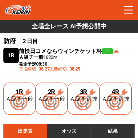
全場全レース AI予想公開中
防府
２日目
前検日コメならウィンチケット杯
FⅡ
1R
Ａ級チ一般
1682m
発走予定
08:30
電投締切
08:27
民間締切
08:25
1R
2R
3R
4R
Ａ級チ一般
Ａ級チ一般
Ａ級チ選抜
Ａ級チ選抜
終了
終了
終了
終了
出走表
オッズ
結果