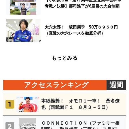
【小田原ＧⅢ・第77周年記念北条早雲杯争
奪戦／決勝】郡司浩平が6度目の大会制覇
大穴太郎！ 坂田康季 50万６９５０円
（直近の大穴レースを徹底分析）
もっとみる
アクセスランキング
週間
本紙推奨！ オモロ１一車！ 桑名僚
1
也（西武園Ｆ１ ８月３～５日）
ＣＯＮＮＥＣＴＩＯＮ（ファミリー相
2