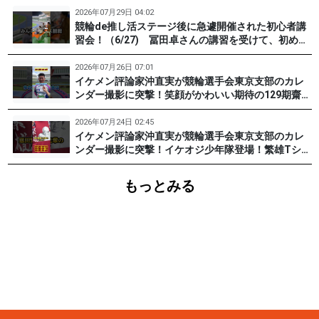
2026年07月29日 04:02
競輪de推し活ステージ後に急遽開催された初心者講
習会！（6/27) 冨田卓さんの講習を受けて、初めて
チャレンジした女子たち。果たして…？ #PR #松戸
けいりん #和田健太郎 #沖直実
2026年07月26日 07:01
イケメン評論家沖直実が競輪選手会東京支部のカレ
ンダー撮影に突撃！笑顔がかわいい期待の129期齋藤
宏樹選手登場！ #pr #松戸けいりん
2026年07月24日 02:45
イケメン評論家沖直実が競輪選手会東京支部のカレ
ンダー撮影に突撃！イケオジ少年隊登場！繁雄Tシャ
ツへの思いとは？ #PR #松戸けいりん #川口満広 #
浦山一栄 #市川健太
もっとみる