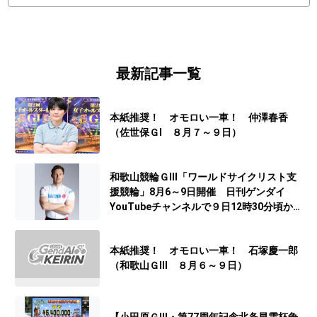
最新記事一覧
本紙推奨！ オモロい一車！ 仲澤春香
（佐世保ＧⅠ ８月７～９日）
和歌山競輪ＧⅢ「ワールドサイクリスト支
援競輪」8月6～9日開催 日刊ゲンダイ
YouTubeチャンネルで９日12時30分頃から
予想生配信
本紙推奨！ オモロい一車！ 石塚慶一郎
（和歌山ＧⅢ ８月６～９日）