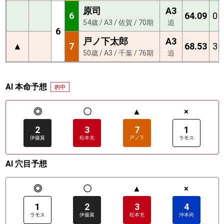
原司
A3
6
64.09
0
54歳 / A3 / 佐賀 / 70期
追
6
戸ノ下太郎
A3
▲
7
68.53
3
50歳 / A3 / 千葉 / 76期
追
AI 本命予想
的中
◎
〇
▲
×
2
3
7
1
伊藤翼
松本充
戸ノ下
ラモス
AI 穴目予想
◎
〇
▲
×
1
2
3
4
ラモス
伊藤翼
松本充
沖本尚