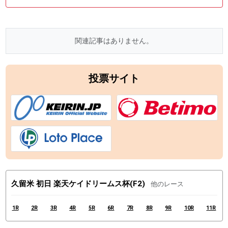
関連記事はありません。
投票サイト
久留米 初日 楽天ケイドリームス杯(F2)
他のレース
1R
2R
3R
4R
5R
6R
7R
8R
9R
10R
11R