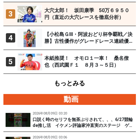
イYouTubeチャンネルで９日12時30分
頃から予想生配信
大穴太郎！ 坂田康季 50万６９５０
3
円（直近の大穴レースを徹底分析）
【小松島ＧⅢ・阿波おどり杯争覇戦／決
4
勝】古性優作がグレードレース連続優
勝「自分の力を出すだけ」
本紙推奨！ オモロ１一車！ 桑名僚
5
也（西武園Ｆ１ ８月３～５日）
もっとみる
動画
2026年08月09日 03:20
口説く時のセリフを無茶ぶりされて、、、6/27競輪
de推し活 イケメン評論家沖直実のステージ ゲス
ト #松根真 選手（東京90期）後編 #PR #松戸けい
りん
2026年08月09日 03:06