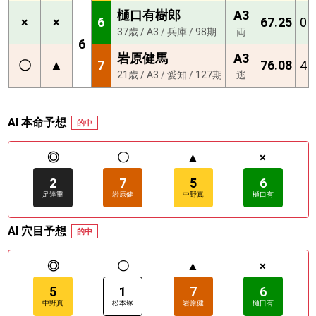
樋口有樹郎
A3
×
×
6
67.25
0
37歳 / A3 / 兵庫 / 98期
両
6
岩原健馬
A3
〇
▲
7
76.08
4
21歳 / A3 / 愛知 / 127期
逃
AI 本命予想
的中
◎
〇
▲
×
2
7
5
6
足達重
岩原健
中野真
樋口有
AI 穴目予想
的中
◎
〇
▲
×
5
1
7
6
中野真
松本琢
岩原健
樋口有