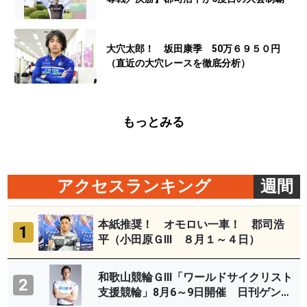
大穴太郎！ 坂田康季 50万６９５０円
（直近の大穴レースを徹底分析）
もっとみる
アクセスランキング
週間
本紙推奨！ オモロい一車！ 郡司浩
1
平（小田原ＧⅢ ８月１～４日）
和歌山競輪ＧⅢ「ワールドサイクリスト
2
支援競輪」8月6～9日開催 日刊ゲンダ