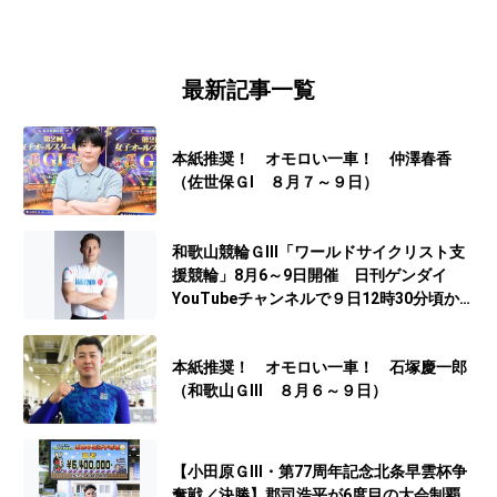
最新記事一覧
本紙推奨！ オモロい一車！ 仲澤春香
（佐世保ＧⅠ ８月７～９日）
和歌山競輪ＧⅢ「ワールドサイクリスト支
援競輪」8月6～9日開催 日刊ゲンダイ
YouTubeチャンネルで９日12時30分頃から
予想生配信
本紙推奨！ オモロい一車！ 石塚慶一郎
（和歌山ＧⅢ ８月６～９日）
【小田原ＧⅢ・第77周年記念北条早雲杯争
奪戦／決勝】郡司浩平が6度目の大会制覇