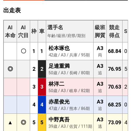
出走表
AI
AI
選手名
級班
競走
枠
車
S
本命
穴目
脚質
得点
年齢/級班/府県/期別
松本琢也
A3
〇
1
1
68.84
0
42歳 / A3 / 兵庫 / 95期
両
足達重満
A3
◎
2
2
76.95
5
50歳 / A3 / 長崎 / 80期
追
林洋二
A3
3
3
70.63
2
50歳 / A3 / 岐阜 / 82期
追
赤星俊光
A3
4
4
68.25
0
47歳 / A3 / 熊本 / 86期
追
中野真吾
A3
▲
◎
5
5
73.09
4
39歳 / A3 / 佐賀 / 111期
逃