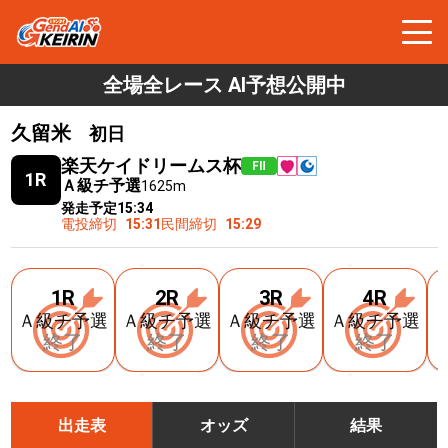
全場全レース AI予想公開中
久留米
初日
楽天ケイドリームス杯
FⅡ
1R
Ａ級チ予選
1625m
発走予定
15:34
電投締切
15:31
民間締切
15:29
1R
2R
3R
4R
Ａ級チ予選
Ａ級チ予選
Ａ級チ予選
Ａ級チ予選
終了
終了
終了
終了
出走表
オッズ
結果