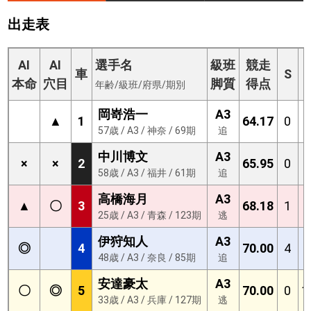
出走表
AI
AI
選手名
級班
競走
車
S
本命
穴目
脚質
得点
年齢/級班/府県/期別
岡嵜浩一
A3
▲
1
64.17
0
57歳 / A3 / 神奈 / 69期
追
中川博文
A3
×
×
2
65.95
0
58歳 / A3 / 福井 / 61期
追
高橋海月
A3
▲
〇
3
68.18
1
25歳 / A3 / 青森 / 123期
逃
伊狩知人
A3
◎
4
70.00
4
48歳 / A3 / 奈良 / 85期
追
安達豪太
A3
〇
◎
5
70.00
0
1
33歳 / A3 / 兵庫 / 127期
逃