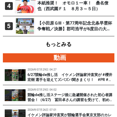
本紙推奨！ オモロ１一車！ 桑名僚
4
也（西武園Ｆ１ ８月３～５日）
【小田原ＧⅢ・第77周年記念北条早雲杯
5
争奪戦／決勝】郡司浩平が6度目の大会
制覇
もっとみる
動画
2026年07月29日 04:27
6/27競輪de推し活 イケメン評論家沖直実が #櫻井
宏樹 選手を迎えてズバズバ聞きまくり！ #PR #松
戸けいりん #和田健太郎
2026年07月29日 04:02
競輪de推し活ステージ後に急遽開催された初心者講
習会！（6/27) 冨田卓さんの講習を受けて、初めて
チャレンジした女子たち。果たして…？ #PR #松戸
けいりん #和田健太郎 #沖直実
2026年07月26日 07:01
イケメン評論家沖直実が競輪選手会東京支部のカレ