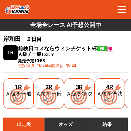
全場全レース AI予想公開中
岸和田
２日目
前検日コメならウィンチケット杯
FⅡ
1R
Ａ級チ一般
1625m
発走予定
10:58
電投締切
10:55
民間締切
10:53
1R
2R
3R
4R
Ａ級チ一般
Ａ級チ一般
Ａ級チ準決
Ａ級チ準決
終了
終了
終了
終了
出走表
オッズ
結果