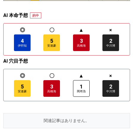
AI 本命予想
的中
◎
〇
▲
×
4
5
3
2
伊狩知
安達豪
高橋海
中川博
AI 穴目予想
◎
〇
▲
×
5
3
1
2
安達豪
高橋海
岡嵜浩
中川博
関連記事はありません。