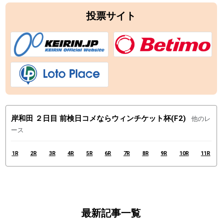
投票サイト
岸和田 ２日目 前検日コメならウィンチケット杯(F2)
他のレ
ース
1R
2R
3R
4R
5R
6R
7R
8R
9R
10R
11R
最新記事一覧