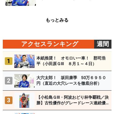
もっとみる
アクセスランキング
週間
本紙推奨！ オモロい一車！ 郡司浩
1
平（小田原ＧⅢ ８月１～４日）
大穴太郎！ 坂田康季 50万６９５０
2
円（直近の大穴レースを徹底分析）
【小松島ＧⅢ・阿波おどり杯争覇戦／決
3
勝】古性優作がグレードレース連続優
勝「自分の力を出すだけ」