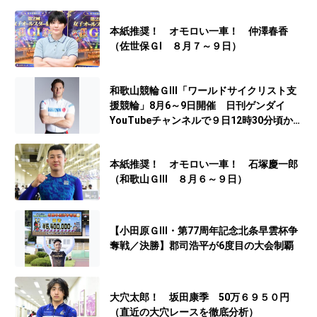
本紙推奨！ オモロい一車！ 仲澤春香
（佐世保ＧⅠ ８月７～９日）
和歌山競輪ＧⅢ「ワールドサイクリスト支
援競輪」8月6～9日開催 日刊ゲンダイ
YouTubeチャンネルで９日12時30分頃から
予想生配信
本紙推奨！ オモロい一車！ 石塚慶一郎
（和歌山ＧⅢ ８月６～９日）
【小田原ＧⅢ・第77周年記念北条早雲杯争
奪戦／決勝】郡司浩平が6度目の大会制覇
大穴太郎！ 坂田康季 50万６９５０円
（直近の大穴レースを徹底分析）