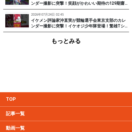
ンダー撮影に突撃！笑顔がかわいい期待の129期齋藤
宏樹選手登場！ #pr #松戸けいりん
2026年07月24日 02:45
イケメン評論家沖直実が競輪選手会東京支部のカレ
ンダー撮影に突撃！イケオジ少年隊登場！繁雄Tシャ
ツへの思いとは？ #PR #松戸けいりん #川口満広 #
浦山一栄 #市川健太
もっとみる
TOP
記事一覧
動画一覧