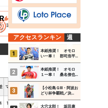
R
9R
予 選
Ａ級初特選
了
終了
アクセスランキン
週
グ
間
本紙推奨！ オモロ
1
い一車！ 郡司浩平
（小田原ＧⅢ ８月１
～４日）
本紙推奨！ オモロ
2
１一車！ 桑名僚也
（西武園Ｆ１ ８月
ギア
３～５日）
差
マ
1着
2着
3着
外
勝%
2連%
3連%
【小松島ＧⅢ・阿波お
3
倍数
どり杯争覇戦／決
勝】古性優作がグレ
4
1
9
2
1
0
75%
92%
100%
3.79
ードレース連続優勝
大穴太郎！ 坂田康