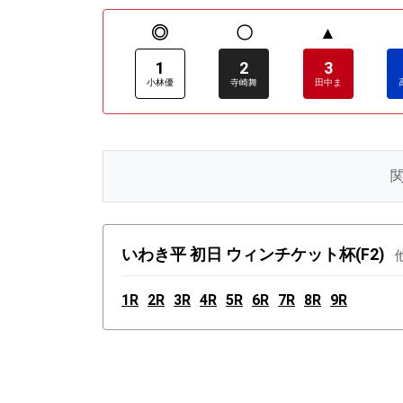
◎
〇
▲
1
2
3
小林優
寺崎舞
田中ま
いわき平 初日 ウィンチケット杯(F2)
1R
2R
3R
4R
5R
6R
7R
8R
9R