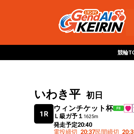
競輪T
いわき平
初日
ウィンチケット杯
FⅡ
1R
Ｌ級ガ予１
1625m
発走予定
20:40
電投締切
20:37
民間締切
20:3