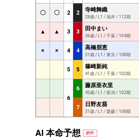
寺崎舞織
〇
〇
2
2
28歳 / L1 / 福井 / 112期
田中まい
▲
▲
3
3
36歳 / L1 / 千葉 / 104期
高橋朋恵
×
×
4
4
31歳 / L1 / 東京 / 108期
篠崎新純
5
5
41歳 / L1 / 千葉 / 102期
藤原亜衣里
6
45歳 / L1 / 新潟 / 102期
6
日野友葵
7
31歳 / L1 / 愛媛 / 108期
AI 本命予想
的中