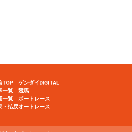
輪TOP
ゲンダイDIGITAL
事一覧
競馬
画一覧
ボートレース
果・払戻
オートレース