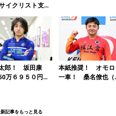
サイクリスト支援
」8月6～9日開
日刊ゲンダイ
uTubeチャンネルで
12時30分頃から予
配信
太郎！ 坂田康
本紙推奨！ オモロ
50万６９５０円
一車！ 桑名僚也（
近の大穴レースを
武園Ｆ１ ８月３～
分析）
日）
最新記事をもっと見る