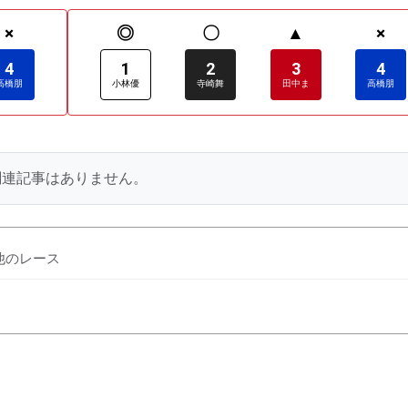
×
◎
〇
▲
×
4
1
2
3
4
高橋朋
小林優
寺崎舞
田中ま
高橋朋
関連記事はありません。
他のレース