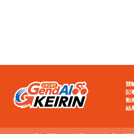
競
記
動
結