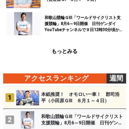
和歌山競輪ＧⅢ「ワールドサイクリスト支
援競輪」8月6～9日開催 日刊ゲンダイ
YouTubeチャンネルで９日12時30分頃から
予想生配信
もっとみる
アクセスランキング
週間
本紙推奨！ オモロい一車！ 郡司浩
1
平（小田原ＧⅢ ８月１～４日）
和歌山競輪ＧⅢ「ワールドサイクリスト
2
支援競輪」8月6～9日開催 日刊ゲンダ