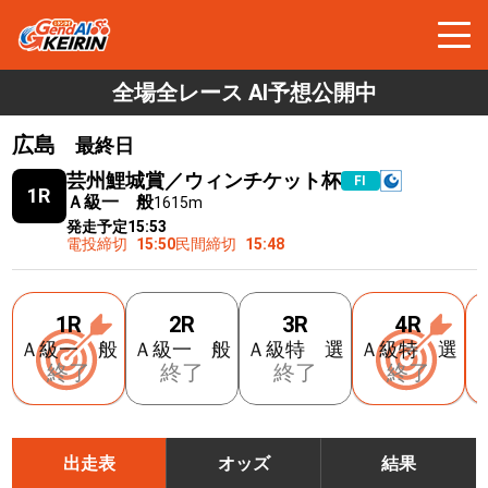
全場全レース AI予想公開中
広島
最終日
芸州鯉城賞／ウィンチケット杯
FⅠ
1R
Ａ級一 般
1615m
発走予定
15:53
電投締切
15:50
民間締切
15:48
1R
2R
3R
4R
Ａ級一 般
Ａ級一 般
Ａ級特 選
Ａ級特 選
終了
終了
終了
終了
出走表
オッズ
結果