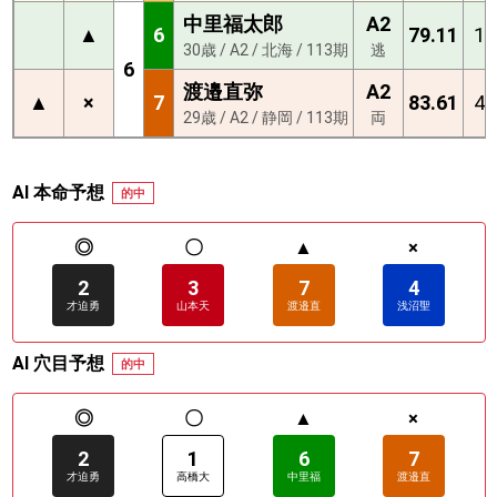
中里福太郎
A2
▲
6
79.11
1
30歳 / A2 / 北海 / 113期
逃
6
渡邉直弥
A2
▲
×
7
83.61
4
29歳 / A2 / 静岡 / 113期
両
AI 本命予想
的中
◎
〇
▲
×
2
3
7
4
才迫勇
山本天
渡邉直
浅沼聖
AI 穴目予想
的中
◎
〇
▲
×
2
1
6
7
才迫勇
高橋大
中里福
渡邉直