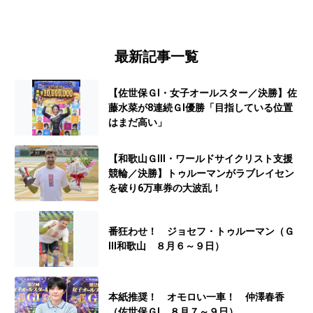
最新記事一覧
【佐世保ＧⅠ・女子オールスター／決勝】佐
藤水菜が8連続ＧⅠ優勝「目指している位置
はまだ高い」
【和歌山ＧⅢ・ワールドサイクリスト支援
競輪／決勝】トゥルーマンがラブレイセン
を破り6万車券の大波乱！
番狂わせ！ ジョセフ・トゥルーマン（Ｇ
Ⅲ和歌山 ８月６～９日）
本紙推奨！ オモロい一車！ 仲澤春香
（佐世保ＧⅠ ８月７～９日）