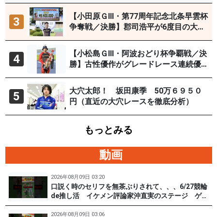
イYouTubeチャンネルで９日12時30分
頃から予想生配信
【小田原ＧⅢ・第77周年記念北条早雲杯
3
争奪戦／決勝】郡司浩平が6度目の大会
制覇
【小松島ＧⅢ・阿波おどり杯争覇戦／決
4
勝】古性優作がグレードレース連続優
勝「自分の力を出すだけ」
大穴太郎！ 坂田康季 50万６９５０
5
円（直近の大穴レースを徹底分析）
もっとみる
動画
2026年08月09日 03:20
口説く時のセリフを無茶ぶりされて、、、6/27競輪
de推し活 イケメン評論家沖直実のステージ ゲス
ト #松根真 選手（東京90期）後編 #PR #松戸けい
りん
2026年08月09日 03:06