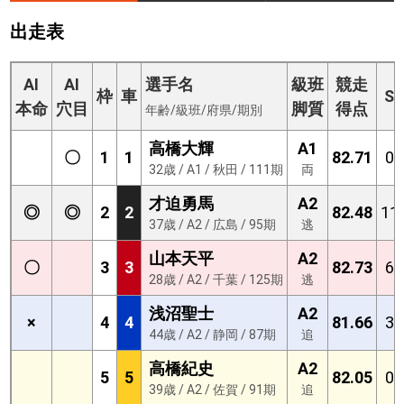
出走表
AI
AI
選手名
級班
競走
枠
車
S
本命
穴目
脚質
得点
年齢/級班/府県/期別
高橋大輝
A1
〇
1
1
82.71
0
32歳 / A1 / 秋田 / 111期
両
才迫勇馬
A2
◎
◎
2
2
82.48
11
37歳 / A2 / 広島 / 95期
逃
山本天平
A2
〇
3
3
82.73
6
28歳 / A2 / 千葉 / 125期
逃
浅沼聖士
A2
×
4
4
81.66
3
44歳 / A2 / 静岡 / 87期
追
高橋紀史
A2
5
5
82.05
0
39歳 / A2 / 佐賀 / 91期
追