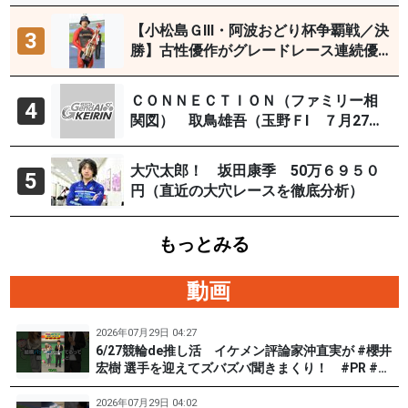
【小松島ＧⅢ・阿波おどり杯争覇戦／決
3
勝】古性優作がグレードレース連続優
勝「自分の力を出すだけ」
ＣＯＮＮＥＣＴＩＯＮ（ファミリー相
4
関図） 取鳥雄吾（玉野ＦⅠ ７月27～
29日）
大穴太郎！ 坂田康季 50万６９５０
5
円（直近の大穴レースを徹底分析）
もっとみる
動画
2026年07月29日 04:27
6/27競輪de推し活 イケメン評論家沖直実が #櫻井
宏樹 選手を迎えてズバズバ聞きまくり！ #PR #松
戸けいりん #和田健太郎
2026年07月29日 04:02