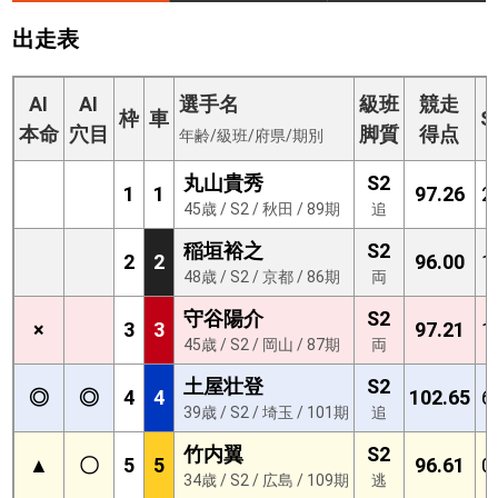
出走表
AI
AI
選手名
級班
競走
枠
車
S
本命
穴目
脚質
得点
年齢/級班/府県/期別
丸山貴秀
S2
1
1
97.26
2
45歳 / S2 / 秋田 / 89期
追
稲垣裕之
S2
2
2
96.00
1
48歳 / S2 / 京都 / 86期
両
守谷陽介
S2
×
3
3
97.21
1
45歳 / S2 / 岡山 / 87期
両
土屋壮登
S2
◎
◎
4
4
102.65
6
39歳 / S2 / 埼玉 / 101期
追
竹内翼
S2
▲
〇
5
5
96.61
0
34歳 / S2 / 広島 / 109期
逃