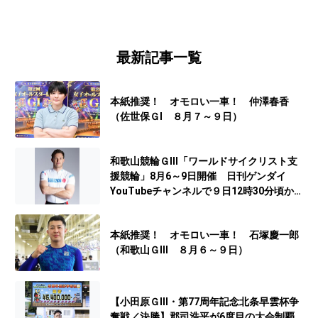
最新記事一覧
本紙推奨！ オモロい一車！ 仲澤春香
（佐世保ＧⅠ ８月７～９日）
和歌山競輪ＧⅢ「ワールドサイクリスト支
援競輪」8月6～9日開催 日刊ゲンダイ
YouTubeチャンネルで９日12時30分頃から
予想生配信
本紙推奨！ オモロい一車！ 石塚慶一郎
（和歌山ＧⅢ ８月６～９日）
【小田原ＧⅢ・第77周年記念北条早雲杯争
奪戦／決勝】郡司浩平が6度目の大会制覇