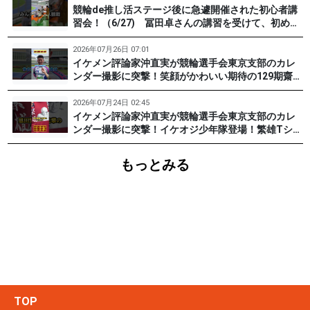
競輪de推し活ステージ後に急遽開催された初心者講
習会！（6/27) 冨田卓さんの講習を受けて、初めて
チャレンジした女子たち。果たして…？ #PR #松戸
けいりん #和田健太郎 #沖直実
2026年07月26日 07:01
イケメン評論家沖直実が競輪選手会東京支部のカレ
ンダー撮影に突撃！笑顔がかわいい期待の129期齋藤
宏樹選手登場！ #pr #松戸けいりん
2026年07月24日 02:45
イケメン評論家沖直実が競輪選手会東京支部のカレ
ンダー撮影に突撃！イケオジ少年隊登場！繁雄Tシャ
ツへの思いとは？ #PR #松戸けいりん #川口満広 #
浦山一栄 #市川健太
もっとみる
TOP