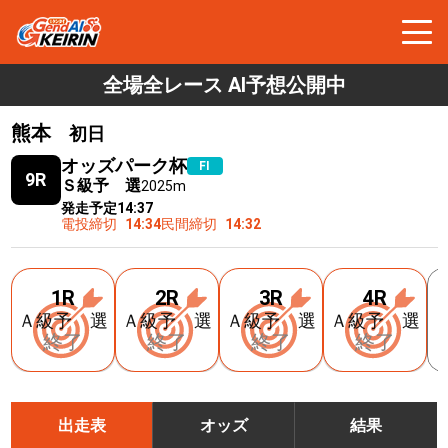
全場全レース AI予想公開中
熊本
初日
オッズパーク杯
FⅠ
9R
Ｓ級予 選
2025m
発走予定
14:37
電投締切
14:34
民間締切
14:32
1R
2R
3R
4R
Ａ級予 選
Ａ級予 選
Ａ級予 選
Ａ級予 選
終了
終了
終了
終了
出走表
オッズ
結果