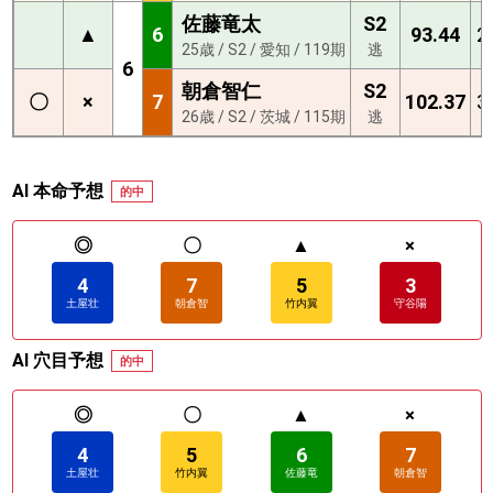
佐藤竜太
S2
▲
6
93.44
2
25歳 / S2 / 愛知 / 119期
逃
6
朝倉智仁
S2
〇
×
7
102.37
3
26歳 / S2 / 茨城 / 115期
逃
AI 本命予想
的中
◎
〇
▲
×
4
7
5
3
土屋壮
朝倉智
竹内翼
守谷陽
AI 穴目予想
的中
◎
〇
▲
×
4
5
6
7
土屋壮
竹内翼
佐藤竜
朝倉智