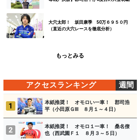
大穴太郎！ 坂田康季 50万６９５０円
（直近の大穴レースを徹底分析）
もっとみる
アクセスランキング
週間
本紙推奨！ オモロい一車！ 郡司浩
1
平（小田原ＧⅢ ８月１～４日）
本紙推奨！ オモロ１一車！ 桑名僚
2
也（西武園Ｆ１ ８月３～５日）