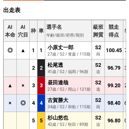
出走表
AI
AI
選手名
級班
競走
枠
車
S
本命
穴目
脚質
得点
年齢/級班/府県/期別
小原丈一郎
S2
◎
▲
1
1
100.45
7
27歳 / S2 / 青森 / 115期
両
松尾透
S2
2
2
96.79
3
41歳 / S2 / 福岡 / 96期
追
昼田達哉
S2
▲
×
3
3
99.20
2
27歳 / S2 / 岡山 / 121期
逃
古賀勝大
S2
×
◎
4
4
98.40
6
34歳 / S2 / 和歌 / 115期
両
杉山悠也
S2
5
5
96.80
0
42歳 / S2 / 秋田 / 89期
追