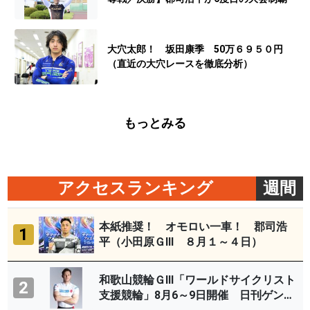
大穴太郎！ 坂田康季 50万６９５０円
（直近の大穴レースを徹底分析）
もっとみる
アクセスランキング
週間
本紙推奨！ オモロい一車！ 郡司浩
1
平（小田原ＧⅢ ８月１～４日）
和歌山競輪ＧⅢ「ワールドサイクリスト
2
支援競輪」8月6～9日開催 日刊ゲンダ