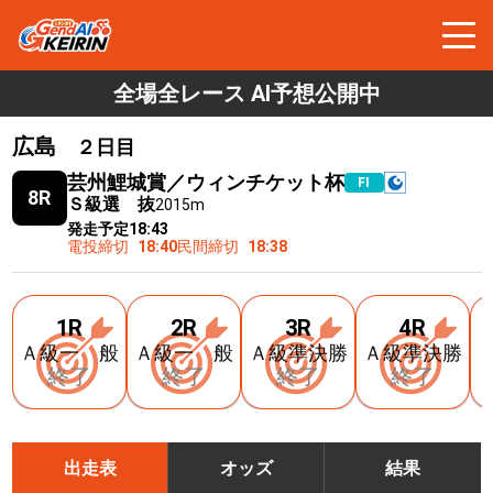
全場全レース AI予想公開中
広島
２日目
芸州鯉城賞／ウィンチケット杯
FⅠ
8R
Ｓ級選 抜
2015m
発走予定
18:43
電投締切
18:40
民間締切
18:38
1R
2R
3R
4R
Ａ級一 般
Ａ級一 般
Ａ級準決勝
Ａ級準決勝
終了
終了
終了
終了
出走表
オッズ
結果