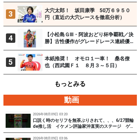
イYouTubeチャンネルで９日12時30分
頃から予想生配信
大穴太郎！ 坂田康季 50万６９５０
3
円（直近の大穴レースを徹底分析）
【小松島ＧⅢ・阿波おどり杯争覇戦／決
4
勝】古性優作がグレードレース連続優
勝「自分の力を出すだけ」
本紙推奨！ オモロ１一車！ 桑名僚
5
也（西武園Ｆ１ ８月３～５日）
もっとみる
動画
2026年08月09日 03:20
口説く時のセリフを無茶ぶりされて、、、6/27競輪
de推し活 イケメン評論家沖直実のステージ ゲス
ト #松根真 選手（東京90期）後編 #PR #松戸けい
りん
2026年08月09日 03:06