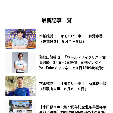
最新記事一覧
本紙推奨！ オモロい一車！ 仲澤春香
（佐世保ＧⅠ ８月７～９日）
和歌山競輪ＧⅢ「ワールドサイクリスト支
援競輪」8月6～9日開催 日刊ゲンダイ
YouTubeチャンネルで９日12時30分頃から
予想生配信
本紙推奨！ オモロい一車！ 石塚慶一郎
（和歌山ＧⅢ ８月６～９日）
【小田原ＧⅢ・第77周年記念北条早雲杯争
奪戦／決勝】郡司浩平が6度目の大会制覇