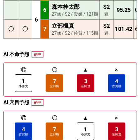
森本桂太郎
S2
6
95.25
0
27歳 / S2 / 愛媛 / 121期
逃
6
立部楓真
S2
〇
〇
7
101.42
6
27歳 / S2 / 佐賀 / 115期
逃
AI 本命予想
的中
◎
〇
▲
×
1
7
3
4
小原丈
立部楓
昼田達
古賀勝
AI 穴目予想
的中
◎
〇
▲
×
4
7
1
3
古賀勝
立部楓
小原丈
昼田達