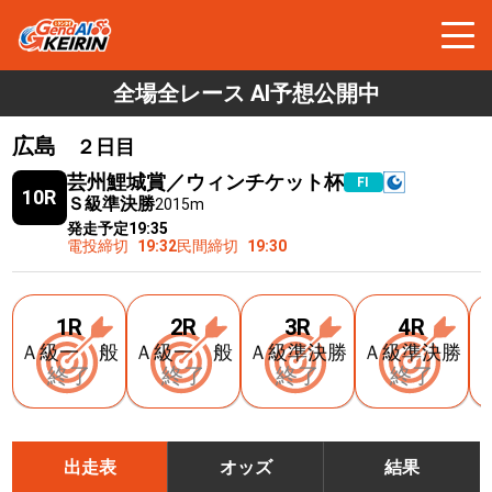
全場全レース AI予想公開中
広島
２日目
芸州鯉城賞／ウィンチケット杯
FⅠ
10R
Ｓ級準決勝
2015m
発走予定
19:35
電投締切
19:32
民間締切
19:30
1R
2R
3R
4R
Ａ級一 般
Ａ級一 般
Ａ級準決勝
Ａ級準決勝
終了
終了
終了
終了
出走表
オッズ
結果