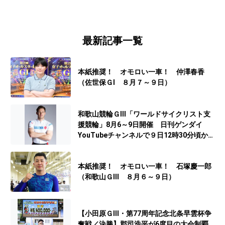
最新記事一覧
本紙推奨！ オモロい一車！ 仲澤春香
（佐世保ＧⅠ ８月７～９日）
和歌山競輪ＧⅢ「ワールドサイクリスト支
援競輪」8月6～9日開催 日刊ゲンダイ
YouTubeチャンネルで９日12時30分頃から
予想生配信
本紙推奨！ オモロい一車！ 石塚慶一郎
（和歌山ＧⅢ ８月６～９日）
【小田原ＧⅢ・第77周年記念北条早雲杯争
奪戦／決勝】郡司浩平が6度目の大会制覇