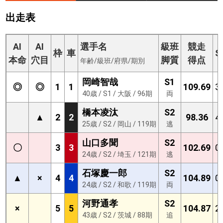
出走表
AI
AI
選手名
級班
競走
枠
車
S
本命
穴目
脚質
得点
年齢/級班/府県/期別
岡崎智哉
S1
◎
◎
1
1
109.69
3
40歳 / S1 / 大阪 / 96期
両
橋本凌汰
S2
▲
2
2
98.36
4
25歳 / S2 / 岡山 / 119期
逃
山口多聞
S2
〇
3
3
102.69
0
24歳 / S2 / 埼玉 / 121期
逃
石塚慶一郎
S2
▲
×
4
4
104.89
0
24歳 / S2 / 和歌 / 119期
両
河野通孝
S2
×
5
5
104.87
2
43歳 / S2 / 茨城 / 88期
追