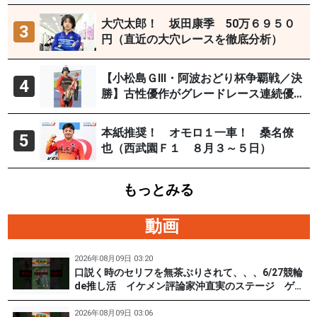
イYouTubeチャンネルで９日12時30分
頃から予想生配信
大穴太郎！ 坂田康季 50万６９５０
3
円（直近の大穴レースを徹底分析）
【小松島ＧⅢ・阿波おどり杯争覇戦／決
4
勝】古性優作がグレードレース連続優
勝「自分の力を出すだけ」
本紙推奨！ オモロ１一車！ 桑名僚
5
也（西武園Ｆ１ ８月３～５日）
もっとみる
動画
2026年08月09日 03:20
口説く時のセリフを無茶ぶりされて、、、6/27競輪
de推し活 イケメン評論家沖直実のステージ ゲス
ト #松根真 選手（東京90期）後編 #PR #松戸けい
りん
2026年08月09日 03:06