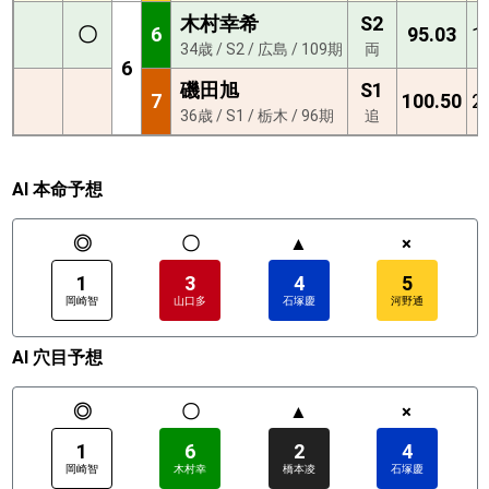
木村幸希
S2
〇
6
95.03
1
34歳 / S2 / 広島 / 109期
両
6
磯田旭
S1
7
100.50
2
36歳 / S1 / 栃木 / 96期
追
AI 本命予想
◎
〇
▲
×
1
3
4
5
岡崎智
山口多
石塚慶
河野通
AI 穴目予想
◎
〇
▲
×
1
6
2
4
岡崎智
木村幸
橋本凌
石塚慶