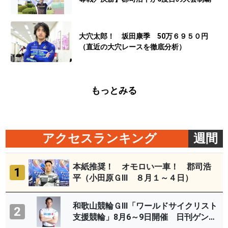
大穴太郎！ 坂田康季 50万６９５０円
（直近の大穴レースを徹底分析）
もっとみる
アクセスランキング
週間
本紙推奨！ オモロい一車！ 郡司浩
1
平（小田原ＧⅢ ８月１～４日）
和歌山競輪ＧⅢ「ワールドサイクリスト
2
支援競輪」8月6～9日開催 日刊ゲンダ