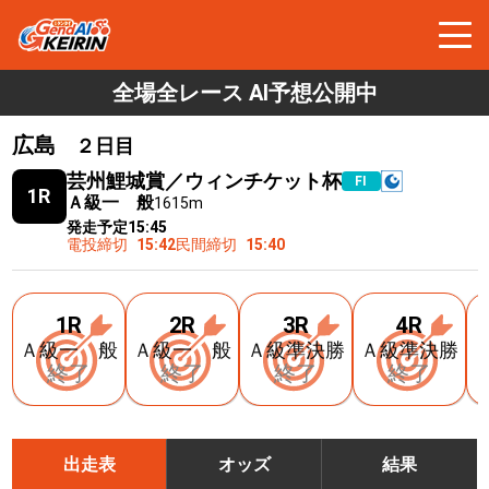
全場全レース AI予想公開中
広島
２日目
芸州鯉城賞／ウィンチケット杯
FⅠ
1R
Ａ級一 般
1615m
発走予定
15:45
電投締切
15:42
民間締切
15:40
1R
2R
3R
4R
Ａ級一 般
Ａ級一 般
Ａ級準決勝
Ａ級準決勝
終了
終了
終了
終了
出走表
オッズ
結果