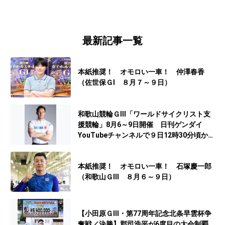
最新記事一覧
本紙推奨！ オモロい一車！ 仲澤春香
（佐世保ＧⅠ ８月７～９日）
和歌山競輪ＧⅢ「ワールドサイクリスト支
援競輪」8月6～9日開催 日刊ゲンダイ
YouTubeチャンネルで９日12時30分頃から
予想生配信
本紙推奨！ オモロい一車！ 石塚慶一郎
（和歌山ＧⅢ ８月６～９日）
【小田原ＧⅢ・第77周年記念北条早雲杯争
奪戦／決勝】郡司浩平が6度目の大会制覇