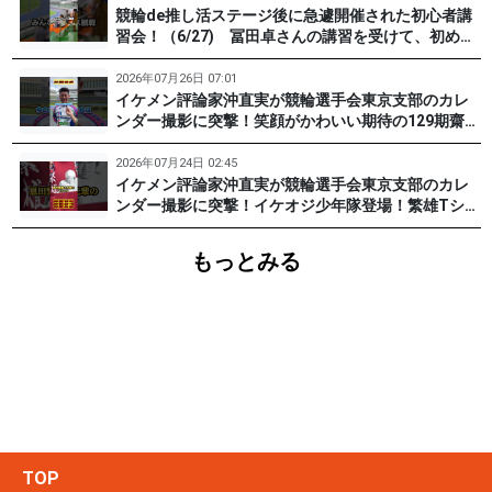
競輪de推し活ステージ後に急遽開催された初心者講
習会！（6/27) 冨田卓さんの講習を受けて、初めて
チャレンジした女子たち。果たして…？ #PR #松戸
けいりん #和田健太郎 #沖直実
2026年07月26日 07:01
イケメン評論家沖直実が競輪選手会東京支部のカレ
ンダー撮影に突撃！笑顔がかわいい期待の129期齋藤
宏樹選手登場！ #pr #松戸けいりん
2026年07月24日 02:45
イケメン評論家沖直実が競輪選手会東京支部のカレ
ンダー撮影に突撃！イケオジ少年隊登場！繁雄Tシャ
ツへの思いとは？ #PR #松戸けいりん #川口満広 #
浦山一栄 #市川健太
もっとみる
TOP