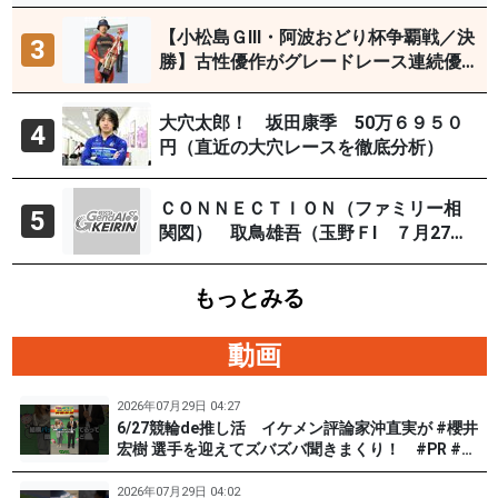
【小松島ＧⅢ・阿波おどり杯争覇戦／決
3
勝】古性優作がグレードレース連続優
勝「自分の力を出すだけ」
大穴太郎！ 坂田康季 50万６９５０
4
円（直近の大穴レースを徹底分析）
ＣＯＮＮＥＣＴＩＯＮ（ファミリー相
5
関図） 取鳥雄吾（玉野ＦⅠ ７月27～
29日）
もっとみる
動画
2026年07月29日 04:27
6/27競輪de推し活 イケメン評論家沖直実が #櫻井
宏樹 選手を迎えてズバズバ聞きまくり！ #PR #松
戸けいりん #和田健太郎
2026年07月29日 04:02