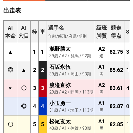
出走表
AI
AI
選手名
級班
競走
枠
車
S
本命
穴目
脚質
得点
年齢/級班/府県/期別
瀧野勝太
A2
▲
1
1
82.75
3
39歳 / A2 / 群馬 / 92期
追
石坂永伍
A1
◎
▲
2
2
85.62
1
39歳 / A1 / 岡山 / 93期
両
渡邉直弥
A2
×
〇
3
3
83.61
4
29歳 / A2 / 静岡 / 113期
両
小玉勇一
A1
◎
4
4
82.87
0
31歳 / A1 / 埼玉 / 113期
両
松尾玄太
A1
〇
5
5
82.85
1
40歳 / A1 / 佐賀 / 93期
両