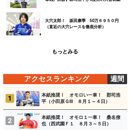
大穴太郎！ 坂田康季 50万６９５０円
（直近の大穴レースを徹底分析）
もっとみる
アクセスランキング
週間
本紙推奨！ オモロい一車！ 郡司浩
1
平（小田原ＧⅢ ８月１～４日）
本紙推奨！ オモロ１一車！ 桑名僚
2
也（西武園Ｆ１ ８月３～５日）