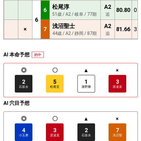
松尾淳
A2
6
80.80
0
51歳 / A2 / 岐阜 / 77期
追
6
浅沼聖士
A2
×
7
81.66
3
44歳 / A2 / 静岡 / 87期
追
AI 本命予想
的中
◎
〇
▲
×
2
5
1
3
石坂永
松尾玄
瀧野勝
渡邉直
AI 穴目予想
◎
〇
▲
×
4
3
2
7
小玉勇
渡邉直
石坂永
浅沼聖