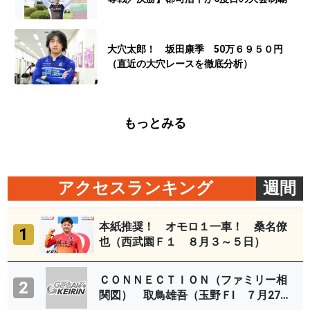
大穴太郎！ 坂田康季 50万６９５０円
（直近の大穴レースを徹底分析）
もっとみる
アクセスランキング
週間
本紙推奨！ オモロ１一車！ 桑名僚
1
也（西武園Ｆ１ ８月３～５日）
ＣＯＮＮＥＣＴＩＯＮ（ファミリー相
2
関図） 取鳥雄吾（玉野ＦⅠ ７月27～