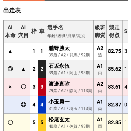
出走表
AI
AI
選手名
級班
競走
枠
車
S
本命
穴目
脚質
得点
年齢/級班/府県/期別
瀧野勝太
A2
▲
1
1
82.75
3
39歳 / A2 / 群馬 / 92期
追
石坂永伍
A1
◎
▲
2
2
85.62
1
39歳 / A1 / 岡山 / 93期
両
渡邉直弥
A2
×
〇
3
3
83.61
4
29歳 / A2 / 静岡 / 113期
両
小玉勇一
A1
◎
4
4
82.87
0
31歳 / A1 / 埼玉 / 113期
両
松尾玄太
A1
〇
5
5
82.85
1
40歳 / A1 / 佐賀 / 93期
両