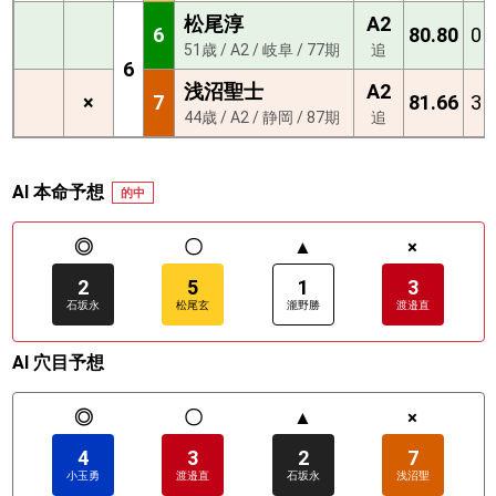
松尾淳
A2
6
80.80
0
51歳 / A2 / 岐阜 / 77期
追
6
浅沼聖士
A2
×
7
81.66
3
44歳 / A2 / 静岡 / 87期
追
AI 本命予想
的中
◎
〇
▲
×
2
5
1
3
石坂永
松尾玄
瀧野勝
渡邉直
AI 穴目予想
◎
〇
▲
×
4
3
2
7
小玉勇
渡邉直
石坂永
浅沼聖