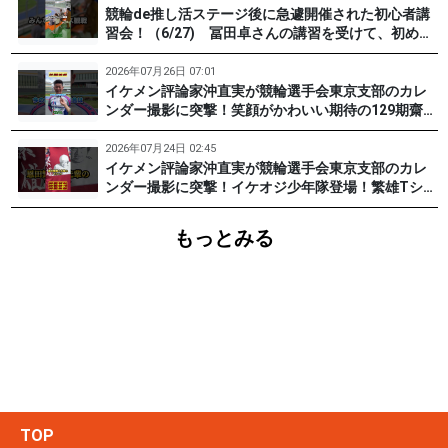
競輪de推し活ステージ後に急遽開催された初心者講
習会！（6/27) 冨田卓さんの講習を受けて、初めて
チャレンジした女子たち。果たして…？ #PR #松戸
けいりん #和田健太郎 #沖直実
2026年07月26日 07:01
イケメン評論家沖直実が競輪選手会東京支部のカレ
ンダー撮影に突撃！笑顔がかわいい期待の129期齋藤
宏樹選手登場！ #pr #松戸けいりん
2026年07月24日 02:45
イケメン評論家沖直実が競輪選手会東京支部のカレ
ンダー撮影に突撃！イケオジ少年隊登場！繁雄Tシャ
ツへの思いとは？ #PR #松戸けいりん #川口満広 #
浦山一栄 #市川健太
もっとみる
TOP