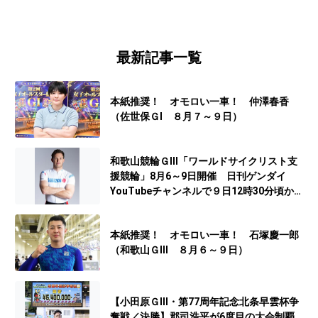
最新記事一覧
本紙推奨！ オモロい一車！ 仲澤春香
（佐世保ＧⅠ ８月７～９日）
和歌山競輪ＧⅢ「ワールドサイクリスト支
援競輪」8月6～9日開催 日刊ゲンダイ
YouTubeチャンネルで９日12時30分頃から
予想生配信
本紙推奨！ オモロい一車！ 石塚慶一郎
（和歌山ＧⅢ ８月６～９日）
【小田原ＧⅢ・第77周年記念北条早雲杯争
奪戦／決勝】郡司浩平が6度目の大会制覇