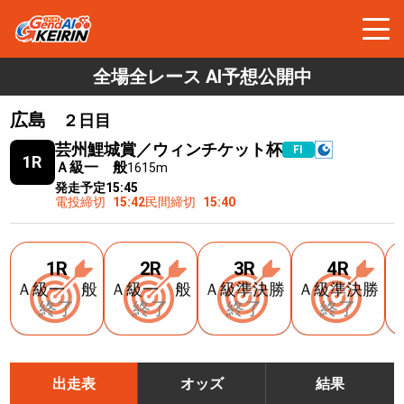
全場全レース AI予想公開中
広島
２日目
芸州鯉城賞／ウィンチケット杯
FⅠ
1R
Ａ級一 般
1615m
発走予定
15:45
電投締切
15:42
民間締切
15:40
1R
2R
3R
4R
Ａ級一 般
Ａ級一 般
Ａ級準決勝
Ａ級準決勝
終了
終了
終了
終了
出走表
オッズ
結果