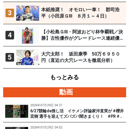
29日）
本紙推奨！ オモロい一車！ 郡司浩
3
平（小田原ＧⅢ ８月１～４日）
【小松島ＧⅢ・阿波おどり杯争覇戦／決
4
勝】古性優作がグレードレース連続優
勝「自分の力を出すだけ」
大穴太郎！ 坂田康季 50万６９５０
5
円（直近の大穴レースを徹底分析）
もっとみる
動画
2026年07月29日 04:27
6/27競輪de推し活 イケメン評論家沖直実が #櫻井
宏樹 選手を迎えてズバズバ聞きまくり！ #PR #松
戸けいりん #和田健太郎
2026年07月29日 04:02