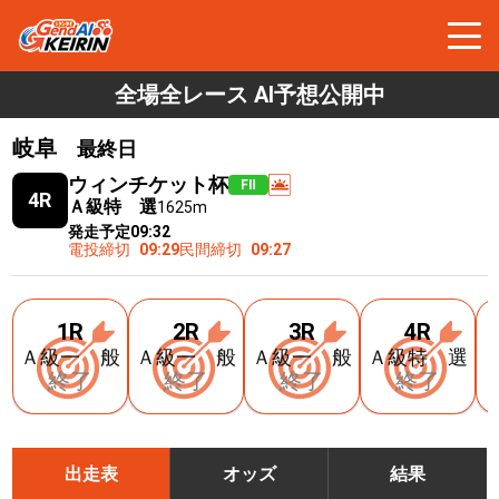
全場全レース AI予想公開中
岐阜
最終日
ウィンチケット杯
FⅡ
4R
Ａ級特 選
1625m
発走予定
09:32
電投締切
09:29
民間締切
09:27
1R
2R
3R
4R
Ａ級一 般
Ａ級一 般
Ａ級一 般
Ａ級特 選
終了
終了
終了
終了
出走表
オッズ
結果