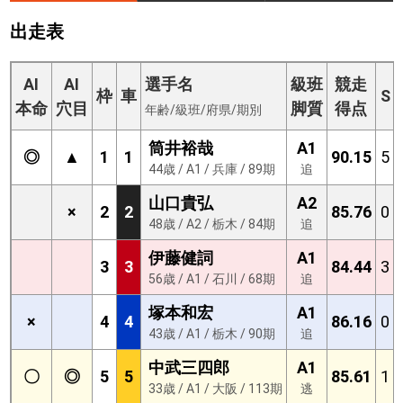
出走表
AI
AI
選手名
級班
競走
枠
車
S
本命
穴目
脚質
得点
年齢/級班/府県/期別
筒井裕哉
A1
◎
▲
1
1
90.15
5
44歳 / A1 / 兵庫 / 89期
追
山口貴弘
A2
×
2
2
85.76
0
48歳 / A2 / 栃木 / 84期
追
伊藤健詞
A1
3
3
84.44
3
56歳 / A1 / 石川 / 68期
追
塚本和宏
A1
×
4
4
86.16
0
43歳 / A1 / 栃木 / 90期
追
中武三四郎
A1
〇
◎
5
5
85.61
1
33歳 / A1 / 大阪 / 113期
逃