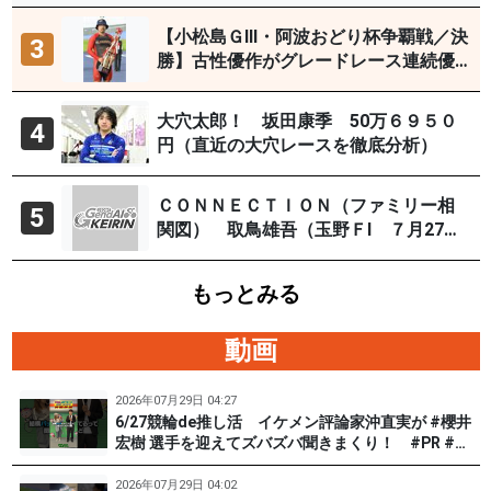
【小松島ＧⅢ・阿波おどり杯争覇戦／決
3
勝】古性優作がグレードレース連続優
勝「自分の力を出すだけ」
大穴太郎！ 坂田康季 50万６９５０
4
円（直近の大穴レースを徹底分析）
ＣＯＮＮＥＣＴＩＯＮ（ファミリー相
5
関図） 取鳥雄吾（玉野ＦⅠ ７月27～
29日）
もっとみる
動画
2026年07月29日 04:27
6/27競輪de推し活 イケメン評論家沖直実が #櫻井
宏樹 選手を迎えてズバズバ聞きまくり！ #PR #松
戸けいりん #和田健太郎
2026年07月29日 04:02