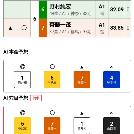
野村純宏
A1
6
82.09
0
49歳 / A1 / 神奈 / 82期
追
6
齋藤一茂
A1
▲
〇
7
83.85
0
37歳 / A1 / 群馬 / 97期
逃
AI 本命予想
◎
〇
▲
×
1
5
7
4
筒井裕
中武三
齋藤一
塚本和
AI 穴目予想
的中
◎
〇
▲
×
5
7
1
2
中武三
齋藤一
筒井裕
山口貴