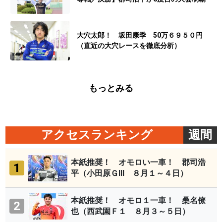
大穴太郎！ 坂田康季 50万６９５０円
（直近の大穴レースを徹底分析）
もっとみる
アクセスランキング
週間
本紙推奨！ オモロい一車！ 郡司浩
1
平（小田原ＧⅢ ８月１～４日）
本紙推奨！ オモロ１一車！ 桑名僚
2
也（西武園Ｆ１ ８月３～５日）