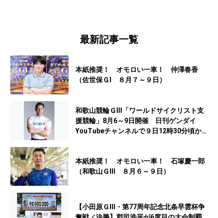
最新記事一覧
本紙推奨！ オモロい一車！ 仲澤春香
（佐世保ＧⅠ ８月７～９日）
和歌山競輪ＧⅢ「ワールドサイクリスト支
援競輪」8月6～9日開催 日刊ゲンダイ
YouTubeチャンネルで９日12時30分頃から
予想生配信
本紙推奨！ オモロい一車！ 石塚慶一郎
（和歌山ＧⅢ ８月６～９日）
【小田原ＧⅢ・第77周年記念北条早雲杯争
奪戦／決勝】郡司浩平が6度目の大会制覇