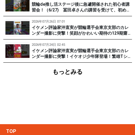
競輪de推し活ステージ後に急遽開催された初心者講
習会！（6/27) 冨田卓さんの講習を受けて、初めて
チャレンジした女子たち。果たして…？ #PR #松戸
けいりん #和田健太郎 #沖直実
2026年07月26日 07:01
イケメン評論家沖直実が競輪選手会東京支部のカレ
ンダー撮影に突撃！笑顔がかわいい期待の129期齋藤
宏樹選手登場！ #pr #松戸けいりん
2026年07月24日 02:45
イケメン評論家沖直実が競輪選手会東京支部のカレ
ンダー撮影に突撃！イケオジ少年隊登場！繁雄Tシャ
ツへの思いとは？ #PR #松戸けいりん #川口満広 #
浦山一栄 #市川健太
もっとみる
TOP