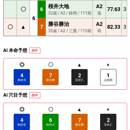
桜井大地
A2
〇
6
77.63
3
32歳 / A2 / 静岡 / 111期
逃
6
勝谷勝治
A2
〇
▲
7
82.33
3
35歳 / A2 / 三重 / 115期
両
AI 本命予想
的中
◎
〇
▲
×
4
7
2
1
東鉄也
勝谷勝
深見仁
山信田
AI 穴目予想
的中
◎
〇
▲
×
4
6
7
2
東鉄也
桜井大
勝谷勝
深見仁