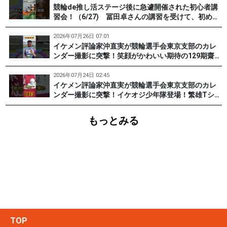
競輪de推し活ステージ後に急遽開催された初心者講
習会！（6/27) 冨田卓さんの講習を受けて、初めて
チャレンジした女子たち。果たして…？ #PR #松戸
けいりん #和田健太郎 #沖直実
2026年07月26日 07:01
イケメン評論家沖直実が競輪選手会東京支部のカレ
ンダー撮影に突撃！笑顔がかわいい期待の129期齋藤
宏樹選手登場！ #pr #松戸けいりん
2026年07月24日 02:45
イケメン評論家沖直実が競輪選手会東京支部のカレ
ンダー撮影に突撃！イケオジ少年隊登場！繁雄Tシャ
ツへの思いとは？ #PR #松戸けいりん #川口満広 #
浦山一栄 #市川健太
もっとみる
TOP