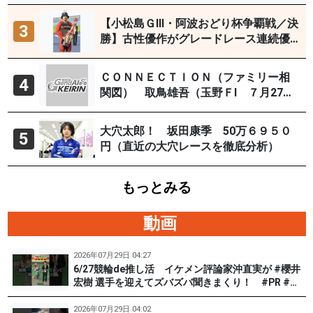
【小松島ＧⅢ・阿波おどり杯争覇戦／決
3
勝】古性優作がグレードレース連続優
勝「自分の力を出すだけ」
ＣＯＮＮＥＣＴＩＯＮ（ファミリー相
4
関図） 取鳥雄吾（玉野ＦⅠ ７月27～
29日）
大穴太郎！ 坂田康季 50万６９５０
5
円（直近の大穴レースを徹底分析）
もっとみる
動画
2026年07月29日 04:27
6/27競輪de推し活 イケメン評論家沖直実が #櫻井
宏樹 選手を迎えてズバズバ聞きまくり！ #PR #松
戸けいりん #和田健太郎
2026年07月29日 04:02