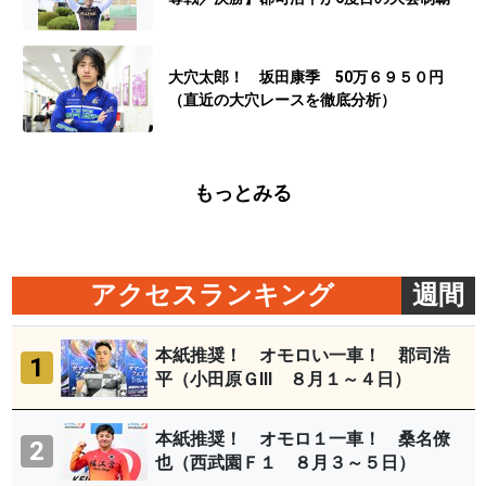
大穴太郎！ 坂田康季 50万６９５０円
（直近の大穴レースを徹底分析）
もっとみる
アクセスランキング
週間
本紙推奨！ オモロい一車！ 郡司浩
1
平（小田原ＧⅢ ８月１～４日）
本紙推奨！ オモロ１一車！ 桑名僚
2
也（西武園Ｆ１ ８月３～５日）