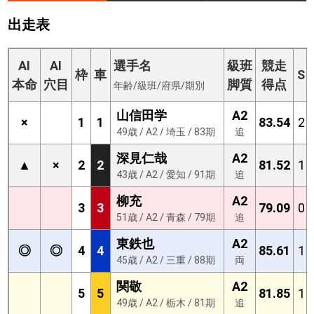
出走表
AI
AI
選手名
級班
競走
枠
車
S
本命
穴目
脚質
得点
年齢/級班/府県/期別
山信田学
A2
×
1
1
83.54
2
49歳 / A2 / 埼玉 / 83期
追
深見仁哉
A2
▲
×
2
2
81.52
1
43歳 / A2 / 愛知 / 91期
追
柳充
A2
3
3
79.09
0
51歳 / A2 / 青森 / 79期
追
東鉄也
A2
◎
◎
4
4
85.61
1
45歳 / A2 / 三重 / 88期
両
関敬
A2
5
5
81.85
1
49歳 / A2 / 栃木 / 81期
追