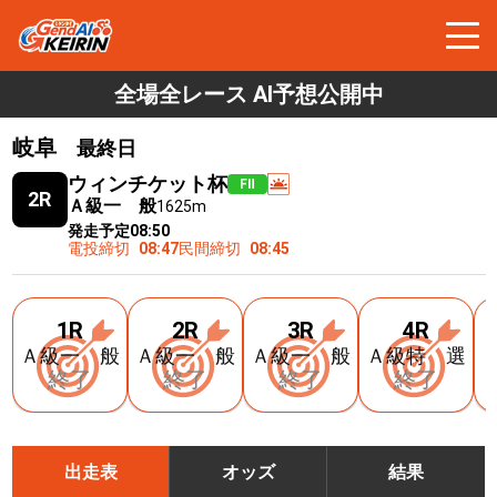
全場全レース AI予想公開中
岐阜
最終日
ウィンチケット杯
FⅡ
2R
Ａ級一 般
1625m
発走予定
08:50
電投締切
08:47
民間締切
08:45
1R
2R
3R
4R
Ａ級一 般
Ａ級一 般
Ａ級一 般
Ａ級特 選
終了
終了
終了
終了
出走表
オッズ
結果