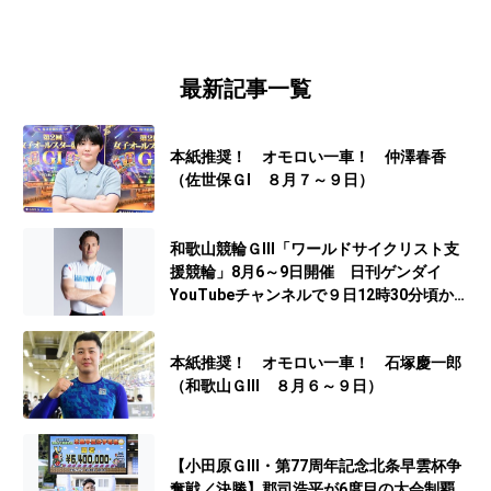
最新記事一覧
本紙推奨！ オモロい一車！ 仲澤春香
（佐世保ＧⅠ ８月７～９日）
和歌山競輪ＧⅢ「ワールドサイクリスト支
援競輪」8月6～9日開催 日刊ゲンダイ
YouTubeチャンネルで９日12時30分頃から
予想生配信
本紙推奨！ オモロい一車！ 石塚慶一郎
（和歌山ＧⅢ ８月６～９日）
【小田原ＧⅢ・第77周年記念北条早雲杯争
奪戦／決勝】郡司浩平が6度目の大会制覇