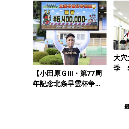
催 
Yo
９日
想生
大穴
季 
【小田原ＧⅢ・第77周
（直
年記念北条早雲杯争奪
徹底
戦／決勝】郡司浩平が6
度目の大会制覇