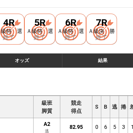
4R
5R
6R
7R
Ａ級特 選
Ａ級特 選
Ａ級特 選
Ａ級決 勝
終了
終了
終了
終了
オッズ
結果
級班
競走
S
B
逃
捲
脚質
得点
A2
82.95
0
6
5
3
逃