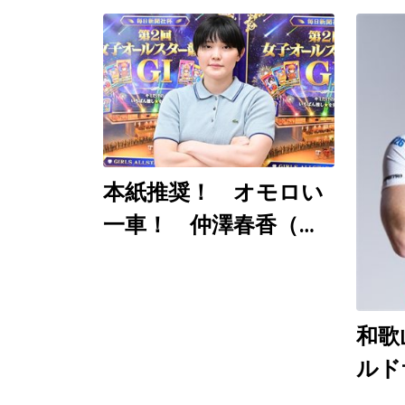
本紙推奨！ オモロい
一車！ 仲澤春香（佐
世保ＧⅠ ８月７～９
日）
和歌
ルド
競輪