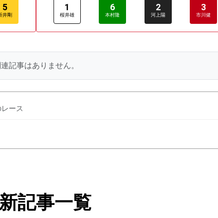
5
1
6
2
3
新井剛
桜井雄
本村隆
河上陽
市川健
関連記事はありません。
のレース
新記事一覧