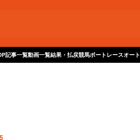
OP
記事一覧
動画一覧
結果・払戻
競馬
ボートレース
オー
5