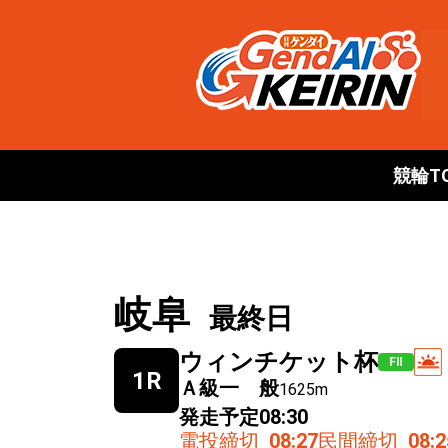
競輪T
岐阜
最終日
ウィンチケット杯
FⅡ
1R
Ａ級一 般
1625m
発走予定
08:30
電投締切
08:27
民間締切
08:2