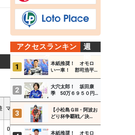
アクセスランキン
週
グ
間
本紙推奨！ オモロ
1
い一車！ 郡司浩平
（小田原ＧⅢ ８月１
～４日）
大穴太郎！ 坂田康
2
季 50万６９５０円
（直近の大穴レース
ギア
を徹底分析）
差
マ
1着
2着
3着
外
勝%
2連%
3連%
【小松島ＧⅢ・阿波お
3
倍数
どり杯争覇戦／決
勝】古性優作がグレ
1
0
5
4
1
12
23%
41%
45%
3.92
ードレース連続優勝
本紙推奨！ オモロ