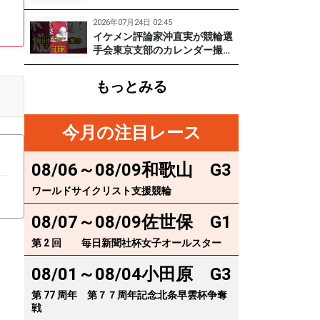
実
に突撃！笑顔がかわいい期待の
129期齋藤宏樹選手登場！ #pr #
2026年07月24日 02:45
松戸けいりん
イケメン評論家沖直実が競輪選
手会東京支部のカレンダー撮影
に突撃！イケオジ少年隊登場！
繁雄Tシャツへの思いとは？
もっとみる
#PR #松戸けいりん #川口満広
#浦山一栄 #市川健太
今月の注目レース
08/06～08/09
和歌山
G3
ワールドサイクリスト支援競輪
08/07～08/09
佐世保
G1
第 2 回 毎日新聞社杯女子オールスター
08/01～08/04
小田原
G3
第 77 周年 第７７周年記念北条早雲杯争奪
戦