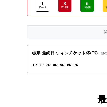
1
3
6
桜井雄
市川健
本村隆
岐阜 最終日 ウィンチケット杯(F2)
他
1R
2R
3R
4R
5R
6R
7R
最