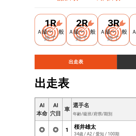
1R
2R
3R
Ａ級一 般
Ａ級一 般
Ａ級一 般
終了
終了
終了
出走表
出走表
AI
AI
選手名
車
本命
穴目
年齢/級班/府県/期別
桜井雄太
◎
◎
1
34歳 / A2 / 愛知 / 100期