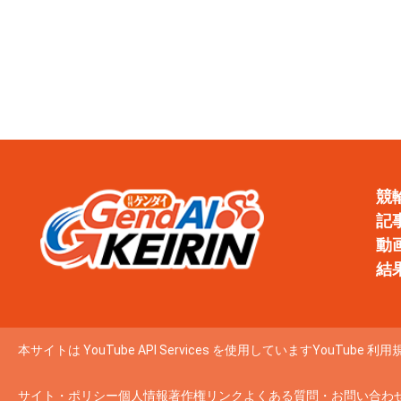
競
記
動
結
本サイトは YouTube API Services を使用しています
YouTube 利用
サイト・ポリシー
個人情報
著作権
リンク
よくある質問・お問い合わ