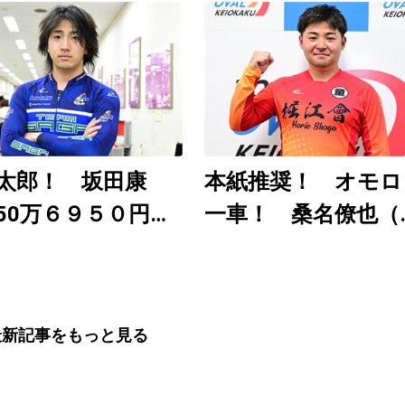
日刊ゲンダイ
uTubeチャンネルで
12時30分頃から予
配信
太郎！ 坂田康
本紙推奨！ オモロ
50万６９５０円
一車！ 桑名僚也（
近の大穴レースを
武園Ｆ１ ８月３～
分析）
日）
最新記事をもっと見る