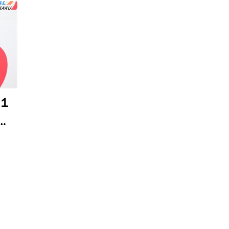
１
西
５