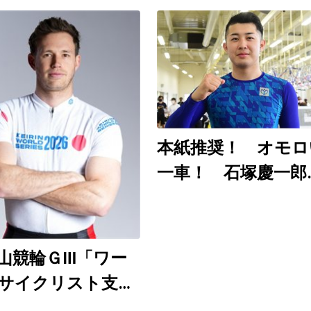
本紙推奨！ オモロ
一車！ 石塚慶一郎
（和歌山ＧⅢ ８月
～９日）
山競輪ＧⅢ「ワー
サイクリスト支援
」8月6～9日開