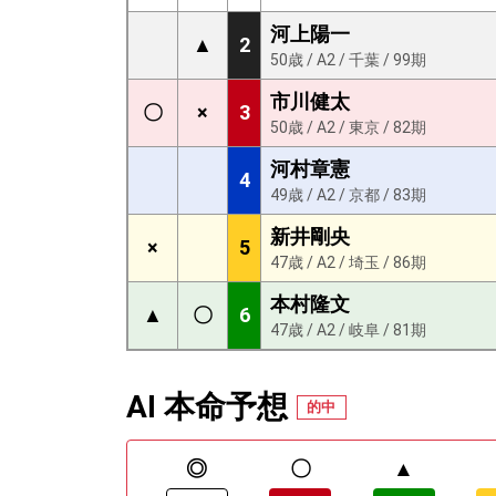
河上陽一
▲
2
50歳 / A2 / 千葉 / 99期
市川健太
〇
×
3
50歳 / A2 / 東京 / 82期
河村章憲
4
49歳 / A2 / 京都 / 83期
新井剛央
×
5
47歳 / A2 / 埼玉 / 86期
本村隆文
▲
〇
6
47歳 / A2 / 岐阜 / 81期
AI 本命予想
的中
◎
〇
▲