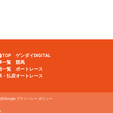
輪TOP
ゲンダイDIGITAL
事一覧
競馬
画一覧
ボートレース
果・払戻
オートレース
規約
Google プライバシー ポリシー
せ