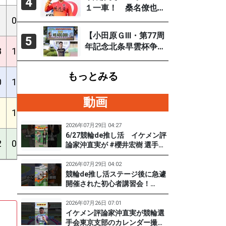
4
「自分の力を出すだ
１一車！ 桑名僚也
け」
（西武園Ｆ１ ８月
1
0
0
1
2
15
0%
6%
17%
3.92
３～５日）
【小田原ＧⅢ・第77周
5
年記念北条早雲杯争
3
1
3
3
1
14
14%
29%
33%
3.85
奪戦／決勝】郡司浩
平が6度目の大会制覇
もっとみる
0
1
0
1
4
17
0%
5%
23%
3.92
動画
1
1
0
2
3
16
0%
10%
24%
3.93
2026年07月29日 04:27
6/27競輪de推し活 イケメン評
2
0
1
2
4
14
5%
14%
33%
3.92
論家沖直実が #櫻井宏樹 選手を
迎えてズバズバ聞きまくり！
#PR #松戸けいりん #和田健太
2026年07月29日 04:02
郎
競輪de推し活ステージ後に急遽
開催された初心者講習会！
（6/27) 冨田卓さんの講習を受
けて、初めてチャレンジした女
2026年07月26日 07:01
子たち。果たして…？ #PR #松
イケメン評論家沖直実が競輪選
戸けいりん #和田健太郎 #沖直
手会東京支部のカレンダー撮影