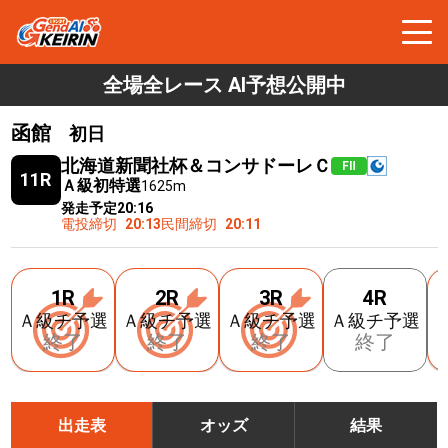
全場全レース AI予想公開中
函館
初日
北海道新聞社杯＆コンサドーレＣ
FⅡ
11R
Ａ級初特選
1625m
発走予定
20:16
電投締切
20:13
民間締切
20:11
1R
2R
3R
4R
Ａ級チ予選
Ａ級チ予選
Ａ級チ予選
Ａ級チ予選
終了
終了
終了
終了
出走表
オッズ
結果