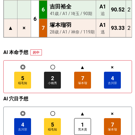
吉田裕全
A1
6
90.52
2
41歳 / A1 / 埼玉 / 90期
追
6
塚本瑠羽
A1
▲
×
7
93.33
2
28歳 / A1 / 神奈 / 119期
逃
AI 本命予想
的中
◎
〇
▲
×
5
2
7
4
稲毛知
小橋秀
塚本瑠
古川宗
AI 穴目予想
◎
〇
▲
×
4
5
1
7
古川宗
稲毛知
荒木貴
塚本瑠