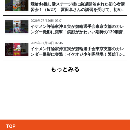
競輪de推し活ステージ後に急遽開催された初心者講
習会！（6/27) 冨田卓さんの講習を受けて、初めて
チャレンジした女子たち。果たして…？ #PR #松戸
けいりん #和田健太郎 #沖直実
2026年07月26日 07:01
イケメン評論家沖直実が競輪選手会東京支部のカレ
ンダー撮影に突撃！笑顔がかわいい期待の129期齋藤
宏樹選手登場！ #pr #松戸けいりん
2026年07月24日 02:45
イケメン評論家沖直実が競輪選手会東京支部のカレ
ンダー撮影に突撃！イケオジ少年隊登場！繁雄Tシャ
ツへの思いとは？ #PR #松戸けいりん #川口満広 #
浦山一栄 #市川健太
もっとみる
TOP