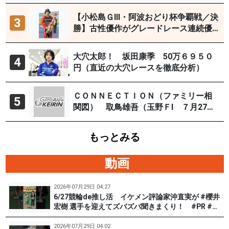
【小松島ＧⅢ・阿波おどり杯争覇戦／決
3
勝】古性優作がグレードレース連続優
勝「自分の力を出すだけ」
大穴太郎！ 坂田康季 50万６９５０
4
円（直近の大穴レースを徹底分析）
ＣＯＮＮＥＣＴＩＯＮ（ファミリー相
5
関図） 取鳥雄吾（玉野ＦⅠ ７月27～
29日）
もっとみる
動画
2026年07月29日 04:27
6/27競輪de推し活 イケメン評論家沖直実が #櫻井
宏樹 選手を迎えてズバズバ聞きまくり！ #PR #松
戸けいりん #和田健太郎
2026年07月29日 04:02