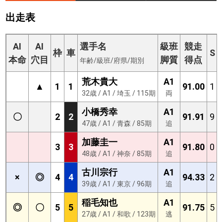
出走表
AI
AI
選手名
級班
競走
枠
車
S
本命
穴目
脚質
得点
年齢/級班/府県/期別
荒木貴大
A1
▲
1
1
91.00
1
32歳 / A1 / 埼玉 / 115期
両
小橋秀幸
A1
〇
2
2
91.91
9
47歳 / A1 / 青森 / 85期
追
加藤圭一
A1
3
3
91.80
0
48歳 / A1 / 神奈 / 85期
追
古川宗行
A1
×
◎
4
4
94.33
2
39歳 / A1 / 東京 / 96期
追
稲毛知也
A1
◎
〇
5
5
91.75
5
27歳 / A1 / 和歌 / 123期
逃