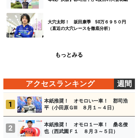
大穴太郎！ 坂田康季 50万６９５０円
（直近の大穴レースを徹底分析）
もっとみる
アクセスランキング
週間
本紙推奨！ オモロい一車！ 郡司浩
1
平（小田原ＧⅢ ８月１～４日）
本紙推奨！ オモロ１一車！ 桑名僚
2
也（西武園Ｆ１ ８月３～５日）