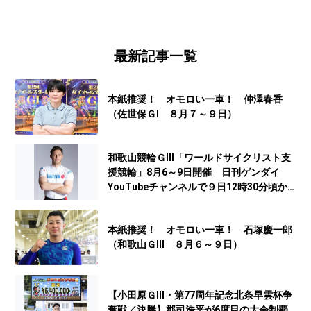
最新記事一覧
本紙推奨！ オモロい一車！ 仲澤春香
（佐世保ＧⅠ ８月７～９日）
和歌山競輪ＧⅢ「ワールドサイクリスト支
援競輪」8月6～9日開催 日刊ゲンダイ
YouTubeチャンネルで９日12時30分頃から
予想生配信
本紙推奨！ オモロい一車！ 石塚慶一郎
（和歌山ＧⅢ ８月６～９日）
【小田原ＧⅢ・第77周年記念北条早雲杯争
奪戦／決勝】郡司浩平が6度目の大会制覇