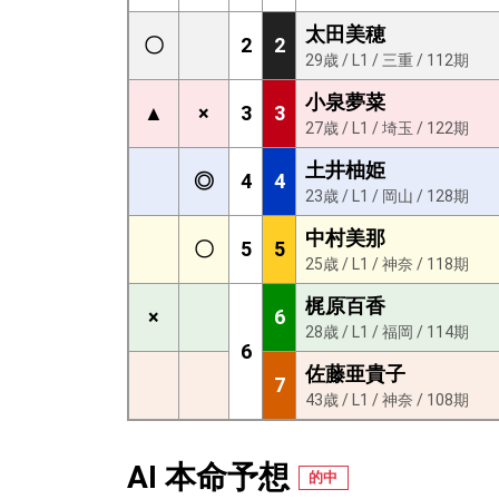
太田美穂
〇
2
2
29歳 / L1 / 三重 / 112期
小泉夢菜
▲
×
3
3
27歳 / L1 / 埼玉 / 122期
土井柚姫
◎
4
4
23歳 / L1 / 岡山 / 128期
中村美那
〇
5
5
25歳 / L1 / 神奈 / 118期
梶原百香
×
6
28歳 / L1 / 福岡 / 114期
6
佐藤亜貴子
7
43歳 / L1 / 神奈 / 108期
AI 本命予想
的中