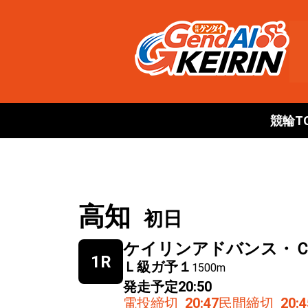
競輪T
高知
初日
ケイリンアドバンス・
1R
Ｌ級ガ予１
1500m
発走予定
20:50
電投締切
20:47
民間締切
20:4