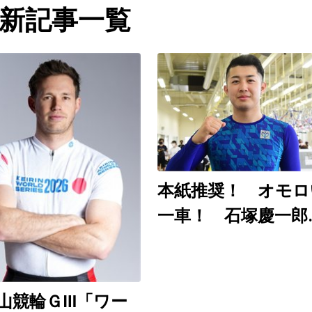
新記事一覧
本紙推奨！ オモロ
一車！ 石塚慶一郎
（和歌山ＧⅢ ８月
～９日）
山競輪ＧⅢ「ワー