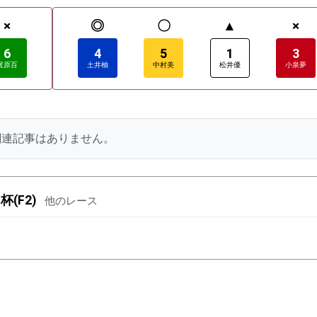
×
◎
〇
▲
×
6
4
5
1
3
梶原百
土井柚
中村美
松井優
小泉夢
関連記事はありません。
(F2)
他のレース