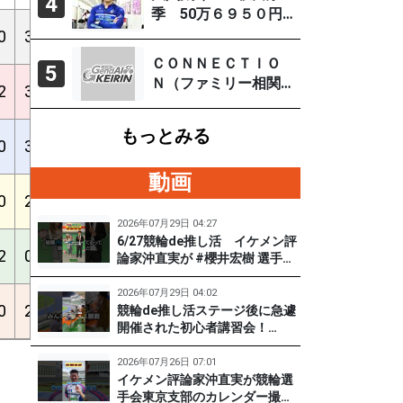
4
「自分の力を出すだ
季 50万６９５０円
け」
（直近の大穴レース
0
3
4
7
2
5
22%
61%
72%
3.77
を徹底分析）
ＣＯＮＮＥＣＴＩＯ
5
Ｎ（ファミリー相関
2
3
2
3
8
11
8%
21%
54%
3.77
図） 取鳥雄吾（玉
野ＦⅠ ７月27～29
もっとみる
日）
0
3
0
3
1
8
0%
25%
33%
3.77
動画
0
2
2
2
2
13
11%
21%
32%
3.79
2026年07月29日 04:27
6/27競輪de推し活 イケメン評
2
0
1
2
1
8
8%
25%
33%
3.77
論家沖直実が #櫻井宏樹 選手を
迎えてズバズバ聞きまくり！
#PR #松戸けいりん #和田健太
2026年07月29日 04:02
0
2
0
2
1
18
0%
10%
14%
3.77
郎
競輪de推し活ステージ後に急遽
開催された初心者講習会！
（6/27) 冨田卓さんの講習を受
けて、初めてチャレンジした女
2026年07月26日 07:01
子たち。果たして…？ #PR #松
イケメン評論家沖直実が競輪選
戸けいりん #和田健太郎 #沖直
手会東京支部のカレンダー撮影