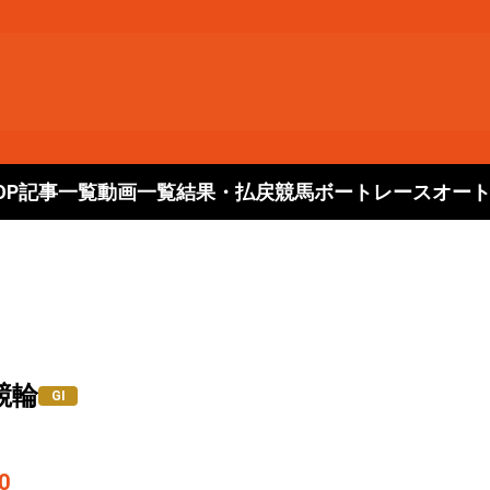
OP
記事一覧
動画一覧
結果・払戻
競馬
ボートレース
オー
競輪
GⅠ
0