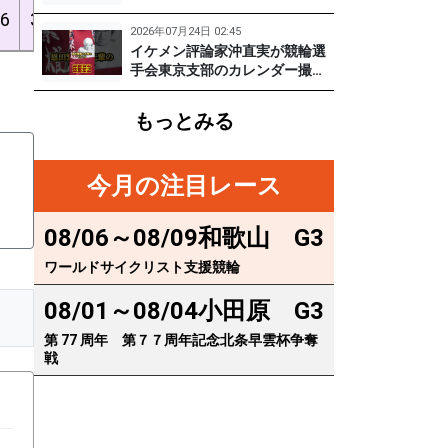
実
に突撃！笑顔がかわいい期待の
6
3
6
3
3
16
21%
32%
43%
3.92
129期齋藤宏樹選手登場！ #pr #
2026年07月24日 02:45
松戸けいりん
イケメン評論家沖直実が競輪選
手会東京支部のカレンダー撮影
に突撃！イケオジ少年隊登場！
繁雄Tシャツへの思いとは？
もっとみる
#PR #松戸けいりん #川口満広
#浦山一栄 #市川健太
今月の注目レース
08/06～08/09
和歌山
G3
ワールドサイクリスト支援競輪
08/01～08/04
小田原
G3
第 77 周年 第７７周年記念北条早雲杯争奪
戦