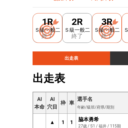
1R
2R
3R
Ｓ級一般二
Ｓ級一般二
Ｓ級一般二
終了
終了
終了
出走表
出走表
AI
AI
選手名
枠
車
本命
穴目
年齢/級班/府県/期別
脇本勇希
▲
1
1
27歳 / S1 / 福井 / 115期