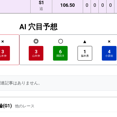
S1
106.50
0
0
0
0
追
AI 穴目予想
×
◎
〇
▲
×
3
3
6
1
4
山本伸
山本伸
隅田洋
脇本勇
小原佑
関連記事はありません。
(G1)
他のレース