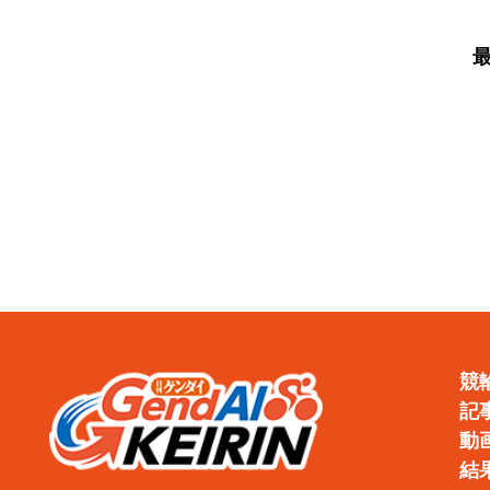
（直近の大穴レースを
武園
徹底分析）
日）
競
記
動
結