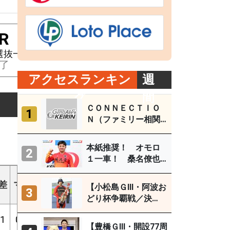
R
9R
10R
11R
選抜一
Ｓ級二予選
Ｓ級二予選
Ｓ級ＧＤＲ
了
終了
終了
終了
アクセスランキン
週
グ
間
ＣＯＮＮＥＣＴＩＯ
1
Ｎ（ファミリー相関
図） 取鳥雄吾（玉
野ＦⅠ ７月27～29
本紙推奨！ オモロ
2
日）
１一車！ 桑名僚也
（西武園Ｆ１ ８月
ギア
３～５日）
差
マ
1着
2着
3着
外
勝%
2連%
3連%
【小松島ＧⅢ・阿波お
3
倍数
どり杯争覇戦／決
勝】古性優作がグレ
1
0
3
2
4
10
16%
26%
47%
3.92
ードレース連続優勝
【豊橋ＧⅢ・開設77周