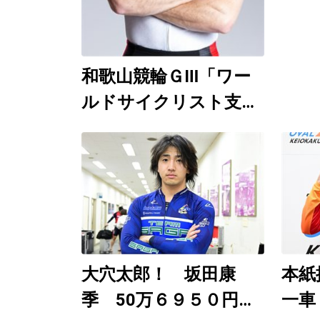
～９
和歌山競輪ＧⅢ「ワー
ルドサイクリスト支援
競輪」8月6～9日開
催 日刊ゲンダイ
YouTubeチャンネルで
９日12時30分頃から予
想生配信
大穴太郎！ 坂田康
本紙
季 50万６９５０円
一車