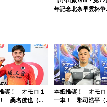
【小田原ＧⅢ・第77
日）
年記念北条早雲杯争
戦／決勝】郡司浩平
度目の大会制覇
推奨！ オモロ１
本紙推奨！ オモロ
！ 桑名僚也（西
一車！ 郡司浩平（