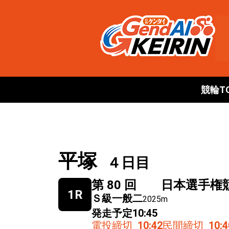
競輪T
平塚
４日目
第 80 回 日本選手権
1R
Ｓ級一般二
2025m
発走予定
10:45
電投締切
10:42
民間締切
10:4