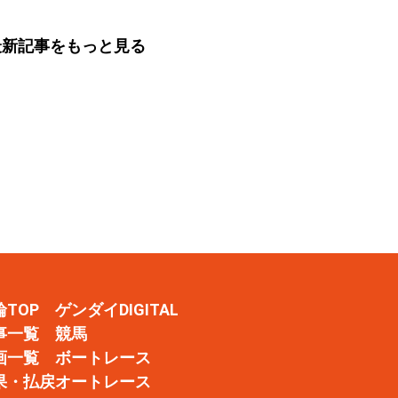
Ｆ１ ８月３～５
田原ＧⅢ ８月１～
日）
最新記事をもっと見る
輪TOP
ゲンダイDIGITAL
事一覧
競馬
画一覧
ボートレース
果・払戻
オートレース