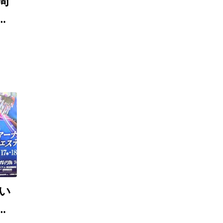
周
奪
が6
い
小