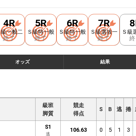
4R
5R
6R
7R
8
Ｓ級一般二
Ｓ級特一般
Ｓ級特一般
Ｓ級選抜一
Ｓ級
終了
終了
終了
終了
終
オッズ
結果
級班
競走
S
B
逃
捲
脚質
得点
S1
106.63
0
5
1
3
逃