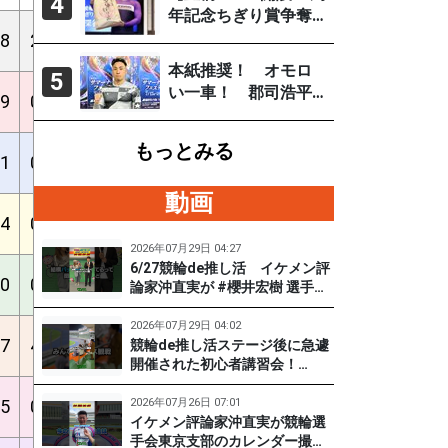
4
「自分の力を出すだ
年記念ちぎり賞争奪
け」
戦／決勝】深谷知広
8
2
7
3
5
10
28%
40%
60%
3.92
が今年初の記念優勝
本紙推奨！ オモロ
5
い一車！ 郡司浩平
9
0
6
3
2
12
26%
39%
48%
3.92
（小田原ＧⅢ ８月１
～４日）
もっとみる
1
0
4
3
2
15
17%
29%
38%
3.92
動画
4
0
3
1
1
9
21%
29%
36%
3.93
2026年07月29日 04:27
6/27競輪de推し活 イケメン評
0
0
0
0
0
1
0%
0%
0%
3.92
論家沖直実が #櫻井宏樹 選手を
迎えてズバズバ聞きまくり！
#PR #松戸けいりん #和田健太
2026年07月29日 04:02
7
4
5
6
5
13
17%
38%
55%
3.92
郎
競輪de推し活ステージ後に急遽
開催された初心者講習会！
（6/27) 冨田卓さんの講習を受
けて、初めてチャレンジした女
5
0
4
4
2026年07月26日 07:01
2
19
14%
28%
34%
3.92
子たち。果たして…？ #PR #松
イケメン評論家沖直実が競輪選
戸けいりん #和田健太郎 #沖直
手会東京支部のカレンダー撮影