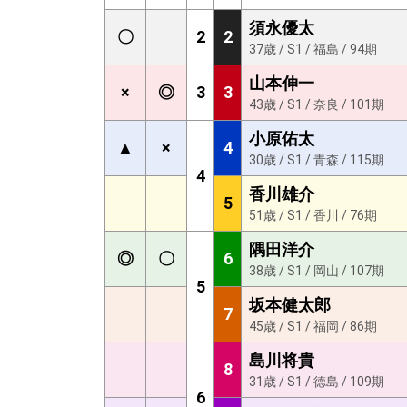
須永優太
〇
2
2
37歳 / S1 / 福島 / 94期
山本伸一
×
◎
3
3
43歳 / S1 / 奈良 / 101期
小原佑太
▲
×
4
30歳 / S1 / 青森 / 115期
4
香川雄介
5
51歳 / S1 / 香川 / 76期
隅田洋介
◎
〇
6
38歳 / S1 / 岡山 / 107期
5
坂本健太郎
7
45歳 / S1 / 福岡 / 86期
島川将貴
8
31歳 / S1 / 徳島 / 109期
6