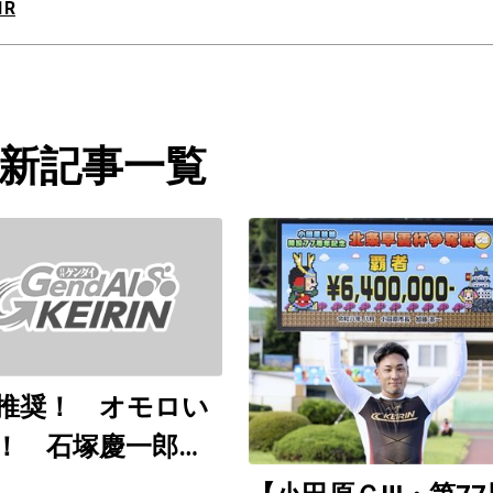
1R
新記事一覧
推奨！ オモロい
！ 石塚慶一郎
歌山ＧⅢ ８月６