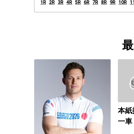
1R
2R
3R
4R
5R
6R
7R
8R
9R
10R
1
最
本紙
一車
（和