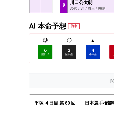
川口公太朗
9
36歳 / S1 / 岐阜 / 98期
AI 本命予想
的中
◎
〇
▲
6
2
4
隅田洋
須永優
小原佑
平塚 ４日目 第 80 回 日本選手権競輪