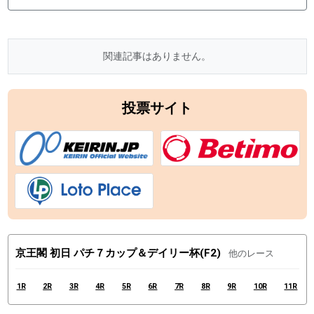
関連記事はありません。
投票サイト
京王閣 初日 パチ７カップ＆デイリー杯(F2)
他のレース
1R
2R
3R
4R
5R
6R
7R
8R
9R
10R
11R