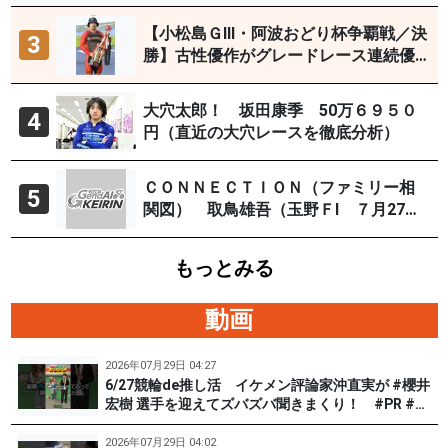
【小松島ＧⅢ・阿波おどり杯争覇戦／決
3
勝】古性優作がグレードレース連続優
勝「自分の力を出すだけ」
大穴太郎！ 坂田康季 50万６９５０
4
円（直近の大穴レースを徹底分析）
ＣＯＮＮＥＣＴＩＯＮ（ファミリー相
5
関図） 取鳥雄吾（玉野ＦⅠ ７月27～
29日）
もっとみる
動画
2026年07月29日 04:27
6/27競輪de推し活 イケメン評論家沖直実が #櫻井
宏樹 選手を迎えてズバズバ聞きまくり！ #PR #松
戸けいりん #和田健太郎
2026年07月29日 04:02