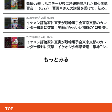
競輪de推し活ステージ後に急遽開催された初心者講
習会！（6/27) 冨田卓さんの講習を受けて、初めて
チャレンジした女子たち。果たして…？ #PR #松戸
けいりん #和田健太郎 #沖直実
2026年07月26日 07:01
イケメン評論家沖直実が競輪選手会東京支部のカレ
ンダー撮影に突撃！笑顔がかわいい期待の129期齋藤
宏樹選手登場！ #pr #松戸けいりん
2026年07月24日 02:45
イケメン評論家沖直実が競輪選手会東京支部のカレ
ンダー撮影に突撃！イケオジ少年隊登場！繁雄Tシャ
ツへの思いとは？ #PR #松戸けいりん #川口満広 #
浦山一栄 #市川健太
もっとみる
TOP