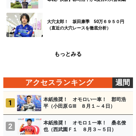
大穴太郎！ 坂田康季 50万６９５０円
（直近の大穴レースを徹底分析）
もっとみる
アクセスランキング
週間
本紙推奨！ オモロい一車！ 郡司浩
1
平（小田原ＧⅢ ８月１～４日）
本紙推奨！ オモロ１一車！ 桑名僚
2
也（西武園Ｆ１ ８月３～５日）