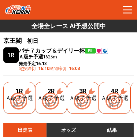
全場全レース AI予想公開中
京王閣
初日
パチ７カップ＆デイリー杯
FⅡ
1R
Ａ級チ予選
1625m
発走予定
16:13
電投締切
16:10
民間締切
16:08
1R
2R
3R
4R
Ａ級チ予選
Ａ級チ予選
Ａ級チ予選
Ａ級チ予選
終了
終了
終了
終了
出走表
オッズ
結果