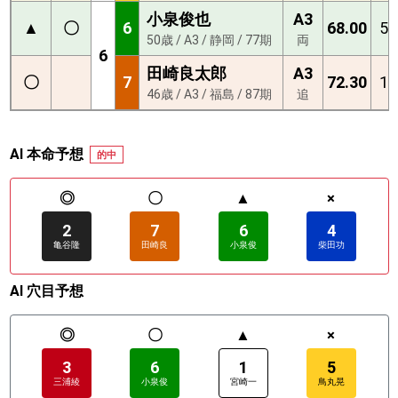
小泉俊也
A3
▲
〇
6
68.00
5
50歳 / A3 / 静岡 / 77期
両
6
田崎良太郎
A3
〇
7
72.30
1
46歳 / A3 / 福島 / 87期
追
AI 本命予想
的中
◎
〇
▲
×
2
7
6
4
亀谷隆
田崎良
小泉俊
柴田功
AI 穴目予想
◎
〇
▲
×
3
6
1
5
三浦綾
小泉俊
宮崎一
鳥丸晃