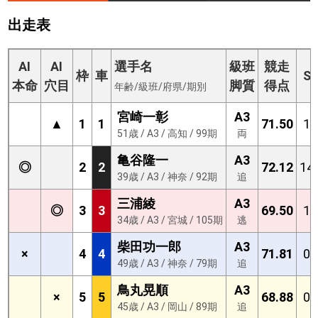
出走表
AI
AI
選手名
級班
競走
枠
車
S
本命
穴目
脚質
得点
年齢/級班/府県/期別
宮崎一彰
A3
▲
1
1
71.50
1
51歳 / A3 / 高知 / 99期
両
亀谷隆一
A3
◎
2
2
72.12
14
39歳 / A3 / 神奈 / 92期
追
三浦綾
A3
◎
3
3
69.50
1
34歳 / A3 / 宮城 / 105期
逃
柴田功一郎
A3
×
4
4
71.81
0
49歳 / A3 / 神奈 / 79期
追
鳥丸晃順
A3
×
5
5
68.88
0
45歳 / A3 / 岡山 / 89期
追