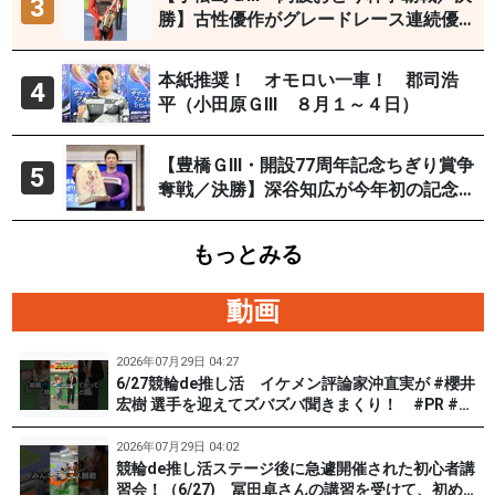
3
勝】古性優作がグレードレース連続優
勝「自分の力を出すだけ」
本紙推奨！ オモロい一車！ 郡司浩
4
平（小田原ＧⅢ ８月１～４日）
【豊橋ＧⅢ・開設77周年記念ちぎり賞争
5
奪戦／決勝】深谷知広が今年初の記念
優勝
もっとみる
動画
2026年07月29日 04:27
6/27競輪de推し活 イケメン評論家沖直実が #櫻井
宏樹 選手を迎えてズバズバ聞きまくり！ #PR #松
戸けいりん #和田健太郎
2026年07月29日 04:02
競輪de推し活ステージ後に急遽開催された初心者講
習会！（6/27) 冨田卓さんの講習を受けて、初めて