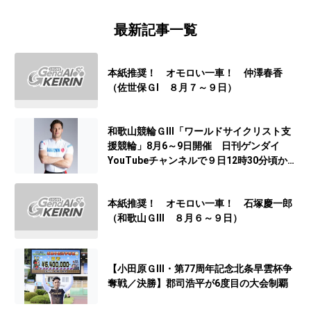
最新記事一覧
本紙推奨！ オモロい一車！ 仲澤春香
（佐世保ＧⅠ ８月７～９日）
和歌山競輪ＧⅢ「ワールドサイクリスト支
援競輪」8月6～9日開催 日刊ゲンダイ
YouTubeチャンネルで９日12時30分頃から
予想生配信
本紙推奨！ オモロい一車！ 石塚慶一郎
（和歌山ＧⅢ ８月６～９日）
【小田原ＧⅢ・第77周年記念北条早雲杯争
奪戦／決勝】郡司浩平が6度目の大会制覇