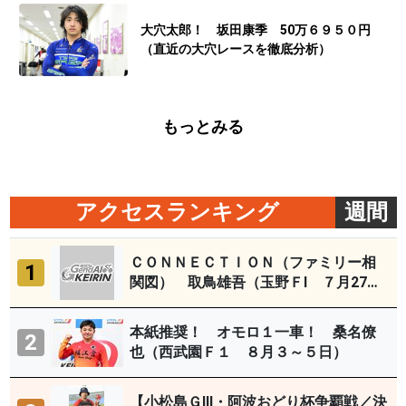
大穴太郎！ 坂田康季 50万６９５０円
（直近の大穴レースを徹底分析）
もっとみる
アクセスランキング
週間
ＣＯＮＮＥＣＴＩＯＮ（ファミリー相
1
関図） 取鳥雄吾（玉野ＦⅠ ７月27～
29日）
本紙推奨！ オモロ１一車！ 桑名僚
2
也（西武園Ｆ１ ８月３～５日）
【小松島ＧⅢ・阿波おどり杯争覇戦／決