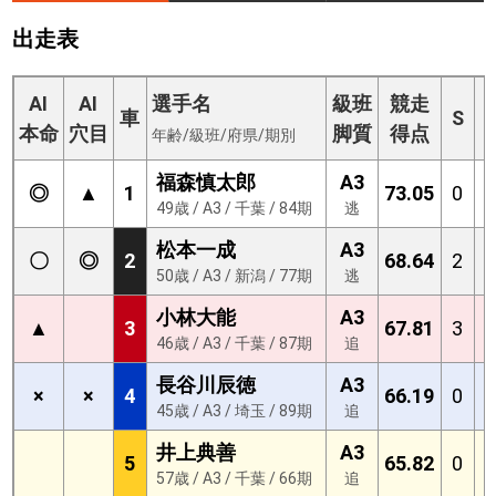
出走表
AI
AI
選手名
級班
競走
車
S
本命
穴目
脚質
得点
年齢/級班/府県/期別
福森慎太郎
A3
◎
▲
1
73.05
0
4
49歳 / A3 / 千葉 / 84期
逃
松本一成
A3
〇
◎
2
68.64
2
8
50歳 / A3 / 新潟 / 77期
逃
小林大能
A3
▲
3
67.81
3
0
46歳 / A3 / 千葉 / 87期
追
長谷川辰徳
A3
×
×
4
66.19
0
0
45歳 / A3 / 埼玉 / 89期
追
井上典善
A3
5
65.82
0
0
57歳 / A3 / 千葉 / 66期
追