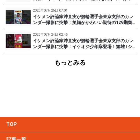
チャレンジした女子たち。果たして…？ #PR #松戸
けいりん #和田健太郎 #沖直実
2026年07月26日 07:01
イケメン評論家沖直実が競輪選手会東京支部のカレ
ンダー撮影に突撃！笑顔がかわいい期待の129期齋藤
宏樹選手登場！ #pr #松戸けいりん
2026年07月24日 02:45
イケメン評論家沖直実が競輪選手会東京支部のカレ
ンダー撮影に突撃！イケオジ少年隊登場！繁雄Tシャ
ツへの思いとは？ #PR #松戸けいりん #川口満広 #
浦山一栄 #市川健太
もっとみる
TOP
記事一覧