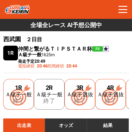
全場全レース AI予想公開中
西武園
２日目
仲間と繋がるＴＩＰＳＴＡＲ杯
FⅡ
1R
Ａ級チ一般
1625m
発走予定
20:49
電投締切
20:46
民間締切
20:44
1R
2R
3R
4R
Ａ級チ一般
Ａ級チ一般
Ａ級チ選抜
Ａ級チ選抜
終了
終了
終了
終了
出走表
オッズ
結果