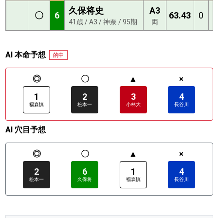
久保将史
A3
〇
6
63.43
0
0
41歳 / A3 / 神奈 / 95期
両
AI 本命予想
的中
◎
〇
▲
×
1
2
3
4
福森慎
松本一
小林大
長谷川
AI 穴目予想
◎
〇
▲
×
2
6
1
4
松本一
久保将
福森慎
長谷川