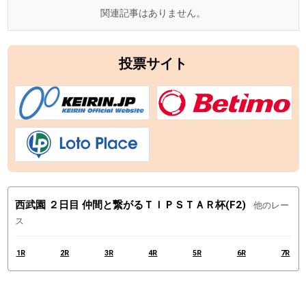
関連記事はありません。
投票サイト
西武園 ２日目 仲間と繋がるＴＩＰＳＴＡＲ杯(F2)
他のレー
ス
1R
2R
3R
4R
5R
6R
7R