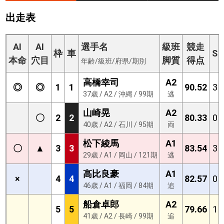
出走表
AI
AI
選手名
級班
競走
枠
車
S
本命
穴目
脚質
得点
年齢/級班/府県/期別
高橋幸司
A2
◎
◎
1
1
90.52
3
37歳 / A2 / 沖縄 / 99期
逃
山崎晃
A2
〇
2
2
80.33
0
40歳 / A2 / 石川 / 95期
両
松下綾馬
A1
〇
▲
3
3
83.54
3
29歳 / A1 / 岡山 / 121期
逃
高比良豪
A1
×
4
4
82.57
0
46歳 / A1 / 福岡 / 84期
追
船倉卓郎
A2
5
5
79.66
1
41歳 / A2 / 長崎 / 99期
追