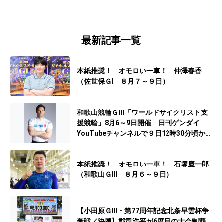
最新記事一覧
本紙推奨！ オモロい一車！ 仲澤春香
（佐世保ＧⅠ ８月７～９日）
和歌山競輪ＧⅢ「ワールドサイクリスト支
援競輪」8月6～9日開催 日刊ゲンダイ
YouTubeチャンネルで９日12時30分頃から
予想生配信
本紙推奨！ オモロい一車！ 石塚慶一郎
（和歌山ＧⅢ ８月６～９日）
【小田原ＧⅢ・第77周年記念北条早雲杯争
奪戦／決勝】郡司浩平が6度目の大会制覇