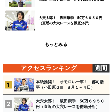
大穴太郎！ 坂田康季 50万６９５０円
（直近の大穴レースを徹底分析）
もっとみる
アクセスランキング
週間
本紙推奨！ オモロい一車！ 郡司浩
1
平（小田原ＧⅢ ８月１～４日）
大穴太郎！ 坂田康季 50万６９５０
2
円（直近の大穴レースを徹底分析）