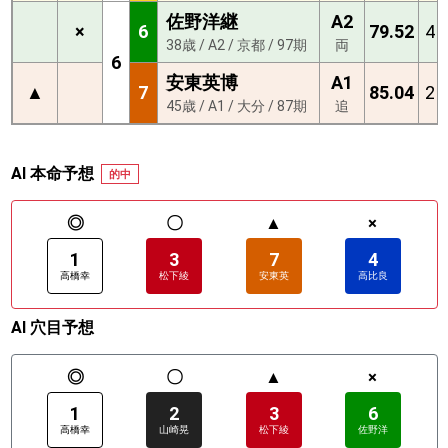
佐野洋継
A2
×
6
79.52
4
38歳 / A2 / 京都 / 97期
両
6
安東英博
A1
▲
7
85.04
2
45歳 / A1 / 大分 / 87期
追
AI 本命予想
的中
◎
〇
▲
×
1
3
7
4
高橋幸
松下綾
安東英
高比良
AI 穴目予想
◎
〇
▲
×
1
2
3
6
高橋幸
山崎晃
松下綾
佐野洋