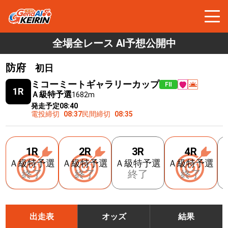
全場全レース AI予想公開中
防府
初日
ミコーミートギャラリーカップ
FⅡ
1R
Ａ級特予選
1682m
発走予定
08:40
電投締切
08:37
民間締切
08:35
1R
2R
3R
4R
Ａ級特予選
Ａ級特予選
Ａ級特予選
Ａ級特予選
終了
終了
終了
終了
出走表
オッズ
結果