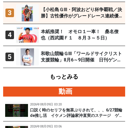
【小松島ＧⅢ・阿波おどり杯争覇戦／決
3
勝】古性優作がグレードレース連続優
勝「自分の力を出すだけ」
本紙推奨！ オモロ１一車！ 桑名僚
4
也（西武園Ｆ１ ８月３～５日）
和歌山競輪ＧⅢ「ワールドサイクリスト
5
支援競輪」8月6～9日開催 日刊ゲンダ
イYouTubeチャンネルで９日12時30分
頃から予想生配信
もっとみる
動画
2026年08月09日 03:20
口説く時のセリフを無茶ぶりされて、、、6/27競輪
de推し活 イケメン評論家沖直実のステージ ゲス
ト #松根真 選手（東京90期）後編 #PR #松戸けい
りん
2026年08月09日 03:06