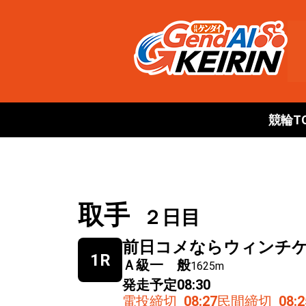
競輪T
取手
２日目
前日コメならウィンチ
1R
Ａ級一 般
1625m
発走予定
08:30
電投締切
08:27
民間締切
08:2