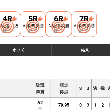
4R
5R
6R
7R
Ａ級選 抜
Ａ級準決勝
Ａ級準決勝
Ａ級準決勝
終了
終了
終了
終了
オッズ
結果
級班
競走
S
B
逃
捲
脚質
得点
A2
79.95
0
3
1
2
両