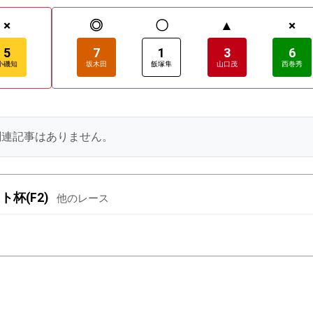
×
◎
〇
▲
×
5
7
1
3
6
小磯知
坂木田
飯塚隼
山口茂
西巻秀
関連記事はありません。
杯(F2)
他のレース