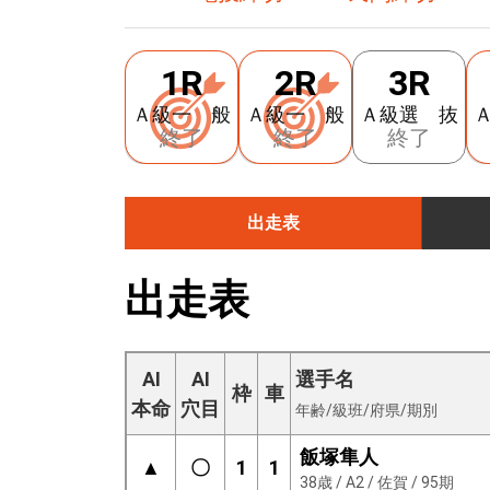
1R
2R
3R
Ａ級一 般
Ａ級一 般
Ａ級選 抜
終了
終了
終了
出走表
出走表
AI
AI
選手名
枠
車
本命
穴目
年齢/級班/府県/期別
飯塚隼人
▲
〇
1
1
38歳 / A2 / 佐賀 / 95期