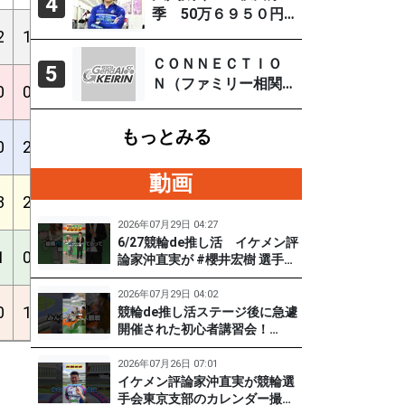
4
「自分の力を出すだ
季 50万６９５０円
け」
（直近の大穴レース
2
1
1
2
0
12
7%
20%
20%
3.92
を徹底分析）
ＣＯＮＮＥＣＴＩＯ
5
Ｎ（ファミリー相関
0
0
0
0
1
12
0%
0%
8%
3.92
図） 取鳥雄吾（玉
野ＦⅠ ７月27～29
もっとみる
日）
0
2
0
2
1
16
0%
11%
16%
3.92
動画
3
2
1
4
0
15
5%
25%
25%
3.85
2026年07月29日 04:27
6/27競輪de推し活 イケメン評
1
0
0
1
2
19
0%
5%
14%
3.92
論家沖直実が #櫻井宏樹 選手を
迎えてズバズバ聞きまくり！
#PR #松戸けいりん #和田健太
2026年07月29日 04:02
0
1
2
4
1
17
8%
25%
29%
3.92
郎
競輪de推し活ステージ後に急遽
開催された初心者講習会！
（6/27) 冨田卓さんの講習を受
けて、初めてチャレンジした女
2026年07月26日 07:01
子たち。果たして…？ #PR #松
イケメン評論家沖直実が競輪選
戸けいりん #和田健太郎 #沖直
手会東京支部のカレンダー撮影