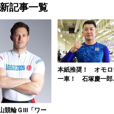
新記事一覧
本紙推奨！ オモロ
一車！ 石塚慶一郎
（和歌山ＧⅢ ８月
～９日）
山競輪ＧⅢ「ワー