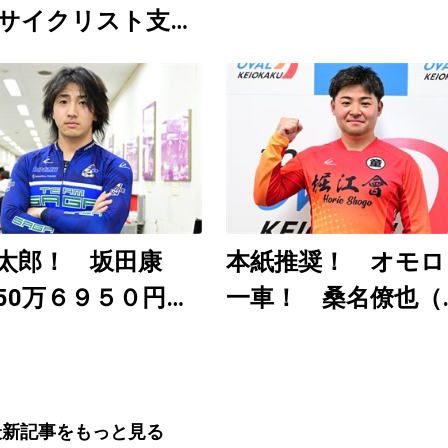
サイクリスト支援
」8月6～9日開
日刊ゲンダイ
uTubeチャンネルで
12時30分頃から予
配信
太郎！ 坂田康
本紙推奨！ オモロ
50万６９５０円
一車！ 桑名僚也（
近の大穴レースを
武園Ｆ１ ８月３～
分析）
日）
最新記事をもっと見る