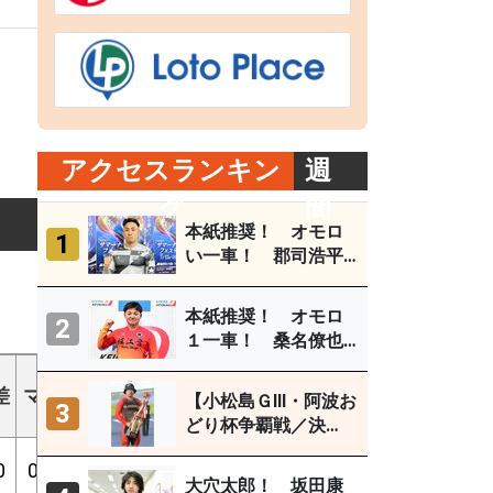
アクセスランキン
週
グ
間
本紙推奨！ オモロ
1
い一車！ 郡司浩平
（小田原ＧⅢ ８月１
～４日）
本紙推奨！ オモロ
2
１一車！ 桑名僚也
（西武園Ｆ１ ８月
ギア
３～５日）
差
マ
1着
2着
3着
外
勝%
2連%
3連%
【小松島ＧⅢ・阿波お
3
倍数
どり杯争覇戦／決
勝】古性優作がグレ
0
0
2
1
0
17
10%
15%
15%
3.92
ードレース連続優勝
大穴太郎！ 坂田康