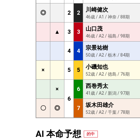
川崎健次
◎
2
2
46歳 / A1 / 神奈 / 88期
山口茂
▲
3
3
46歳 / A2 / 福島 / 98期
宗景祐樹
4
4
50歳 / A2 / 栃木 / 84期
小磯知也
×
5
5
52歳 / A2 / 徳島 / 76期
西巻秀太
×
6
41歳 / A2 / 新潟 / 97期
6
坂木田雄介
〇
◎
7
52歳 / A2 / 千葉 / 78期
AI 本命予想
的中