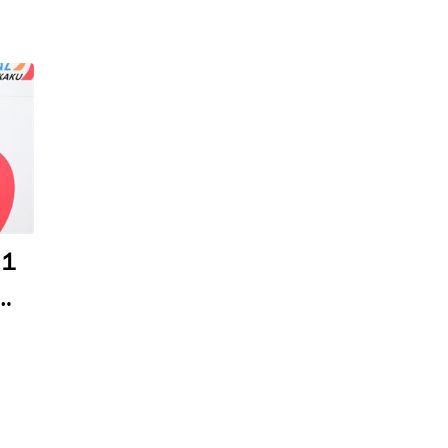
１
西
５