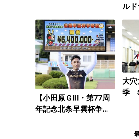
ルド
競輪
催 
Yo
９日
想生
大穴
季 
【小田原ＧⅢ・第77周
（直
年記念北条早雲杯争奪
徹底
戦／決勝】郡司浩平が6
度目の大会制覇