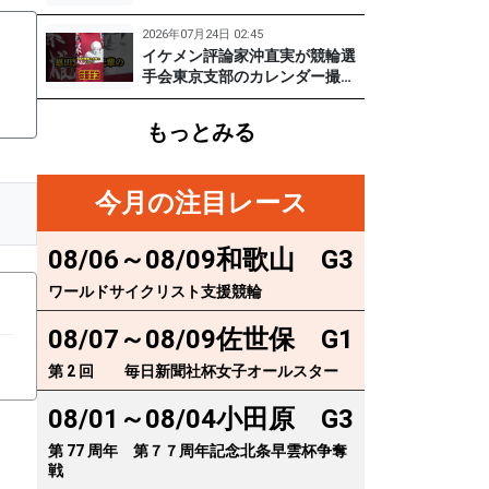
実
に突撃！笑顔がかわいい期待の
129期齋藤宏樹選手登場！ #pr #
2026年07月24日 02:45
松戸けいりん
イケメン評論家沖直実が競輪選
手会東京支部のカレンダー撮影
に突撃！イケオジ少年隊登場！
繁雄Tシャツへの思いとは？
もっとみる
#PR #松戸けいりん #川口満広
#浦山一栄 #市川健太
今月の注目レース
08/06～08/09
和歌山
G3
ワールドサイクリスト支援競輪
08/07～08/09
佐世保
G1
第 2 回 毎日新聞社杯女子オールスター
08/01～08/04
小田原
G3
第 77 周年 第７７周年記念北条早雲杯争奪
戦