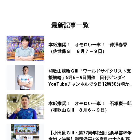
最新記事一覧
本紙推奨！ オモロい一車！ 仲澤春香
（佐世保ＧⅠ ８月７～９日）
和歌山競輪ＧⅢ「ワールドサイクリスト支
援競輪」8月6～9日開催 日刊ゲンダイ
YouTubeチャンネルで９日12時30分頃から
予想生配信
本紙推奨！ オモロい一車！ 石塚慶一郎
（和歌山ＧⅢ ８月６～９日）
【小田原ＧⅢ・第77周年記念北条早雲杯争
奪戦／決勝】郡司浩平が6度目の大会制覇