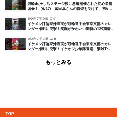
競輪de推し活ステージ後に急遽開催された初心者講
習会！（6/27) 冨田卓さんの講習を受けて、初めて
チャレンジした女子たち。果たして…？ #PR #松戸
けいりん #和田健太郎 #沖直実
2026年07月26日 07:01
イケメン評論家沖直実が競輪選手会東京支部のカレ
ンダー撮影に突撃！笑顔がかわいい期待の129期齋藤
宏樹選手登場！ #pr #松戸けいりん
2026年07月24日 02:45
イケメン評論家沖直実が競輪選手会東京支部のカレ
ンダー撮影に突撃！イケオジ少年隊登場！繁雄Tシャ
ツへの思いとは？ #PR #松戸けいりん #川口満広 #
浦山一栄 #市川健太
もっとみる
TOP