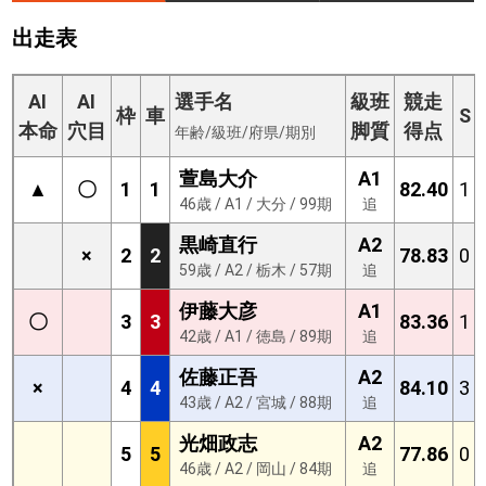
出走表
AI
AI
選手名
級班
競走
枠
車
S
本命
穴目
脚質
得点
年齢/級班/府県/期別
萱島大介
A1
▲
〇
1
1
82.40
1
46歳 / A1 / 大分 / 99期
追
黒崎直行
A2
×
2
2
78.83
0
59歳 / A2 / 栃木 / 57期
追
伊藤大彦
A1
〇
3
3
83.36
1
42歳 / A1 / 徳島 / 89期
追
佐藤正吾
A2
×
4
4
84.10
3
43歳 / A2 / 宮城 / 88期
追
光畑政志
A2
5
5
77.86
0
46歳 / A2 / 岡山 / 84期
追