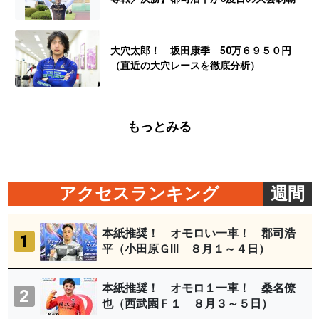
大穴太郎！ 坂田康季 50万６９５０円
（直近の大穴レースを徹底分析）
もっとみる
アクセスランキング
週間
本紙推奨！ オモロい一車！ 郡司浩
1
平（小田原ＧⅢ ８月１～４日）
本紙推奨！ オモロ１一車！ 桑名僚
2
也（西武園Ｆ１ ８月３～５日）