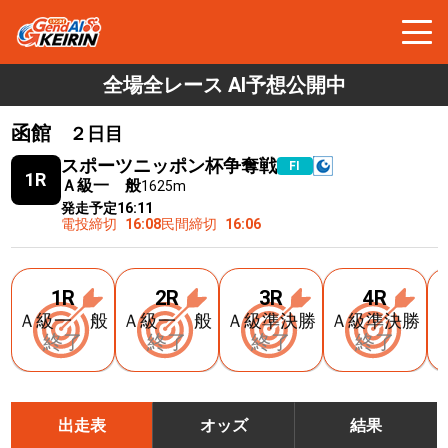
全場全レース AI予想公開中
函館
２日目
スポーツニッポン杯争奪戦
FⅠ
1R
Ａ級一 般
1625m
発走予定
16:11
電投締切
16:08
民間締切
16:06
1R
2R
3R
4R
Ａ級一 般
Ａ級一 般
Ａ級準決勝
Ａ級準決勝
終了
終了
終了
終了
出走表
オッズ
結果