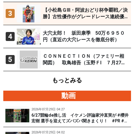
【小松島ＧⅢ・阿波おどり杯争覇戦／決
3
勝】古性優作がグレードレース連続優
勝「自分の力を出すだけ」
大穴太郎！ 坂田康季 50万６９５０
4
円（直近の大穴レースを徹底分析）
ＣＯＮＮＥＣＴＩＯＮ（ファミリー相
5
関図） 取鳥雄吾（玉野ＦⅠ ７月27～
29日）
もっとみる
動画
2026年07月29日 04:27
6/27競輪de推し活 イケメン評論家沖直実が #櫻井
宏樹 選手を迎えてズバズバ聞きまくり！ #PR #松
戸けいりん #和田健太郎
2026年07月29日 04:02