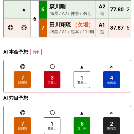
森川剛
A2
▲
6
77.80
2
46歳 / A2 / 神奈 / 89期
追
6
田川翔琉
（欠場）
A1
◎
◎
7
87.87
6
28歳 / A1 / 熊本 / 119期
逃
AI 本命予想
的中
◎
〇
▲
×
7
3
1
4
田川翔
伊藤大
萱島大
佐藤正
AI 穴目予想
◎
〇
▲
×
7
1
6
2
田川翔
萱島大
森川剛
黒崎直