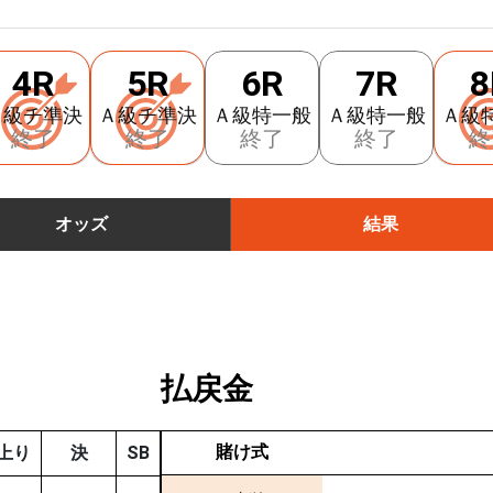
4R
5R
6R
7R
8
Ａ級チ準決
Ａ級チ準決
Ａ級特一般
Ａ級特一般
Ａ級
終了
終了
終了
終了
終
オッズ
結果
払戻金
賭け式
上り
決
SB