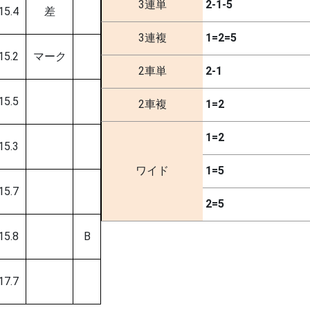
3連単
2-1-5
15.4
差
3連複
1=2=5
15.2
マーク
2車単
2-1
15.5
2車複
1=2
1=2
15.3
ワイド
1=5
15.7
2=5
15.8
B
17.7