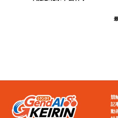
徹底
戦／決勝】郡司浩平が6
度目の大会制覇
競
記
動