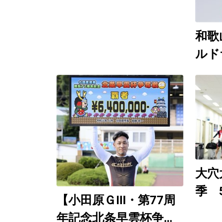
日）
和歌
ルド
競輪
催 
Yo
９日
想生
大穴
季 
【小田原ＧⅢ・第77周
（直
年記念北条早雲杯争奪