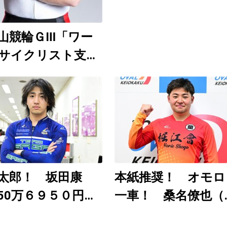
～９日）
山競輪ＧⅢ「ワー
サイクリスト支援
」8月6～9日開
日刊ゲンダイ
uTubeチャンネルで
12時30分頃から予
配信
太郎！ 坂田康
本紙推奨！ オモロ
50万６９５０円
一車！ 桑名僚也（
近の大穴レースを
武園Ｆ１ ８月３～