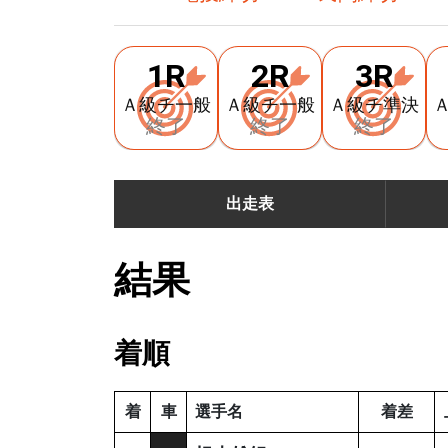
1R
2R
3R
Ａ級チ一般
Ａ級チ一般
Ａ級チ準決
終了
終了
終了
出走表
結果
着順
着
車
選手名
着差