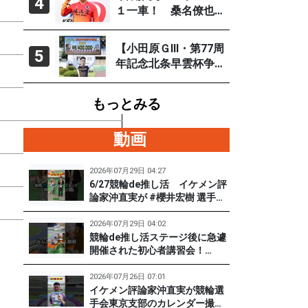
4
「自分の力を出すだ
930円
(2)
１一車！ 桑名僚也
け」
（西武園Ｆ１ ８月
260円
(1)
３～５日）
【小田原ＧⅢ・第77周
5
年記念北条早雲杯争
540円
(2)
奪戦／決勝】郡司浩
平が6度目の大会制覇
もっとみる
550円
(2)
140円
(1)
動画
140円
(2)
2026年07月29日 04:27
6/27競輪de推し活 イケメン評
論家沖直実が #櫻井宏樹 選手を
140円
(3)
迎えてズバズバ聞きまくり！
#PR #松戸けいりん #和田健太
2026年07月29日 04:02
郎
競輪de推し活ステージ後に急遽
開催された初心者講習会！
（6/27) 冨田卓さんの講習を受
けて、初めてチャレンジした女
2026年07月26日 07:01
子たち。果たして…？ #PR #松
イケメン評論家沖直実が競輪選
戸けいりん #和田健太郎 #沖直
手会東京支部のカレンダー撮影