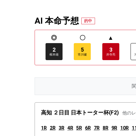
AI 本命予想
的中
◎
〇
▲
2
5
3
根本雄
市川健
井寺亮
高知 ２日目 日本トーター杯(F2)
他のレ
1R
2R
3R
4R
5R
6R
7R
8R
9R
10R
1