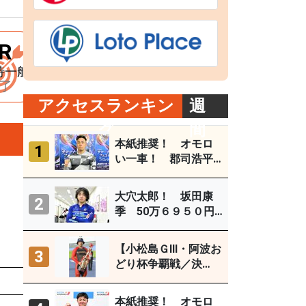
R
9R
10R
11R
特一般
Ａ級準決勝
Ａ級準決勝
Ａ級準決勝
了
終了
終了
終了
アクセスランキン
週
グ
間
本紙推奨！ オモロ
1
い一車！ 郡司浩平
（小田原ＧⅢ ８月１
～４日）
大穴太郎！ 坂田康
2
季 50万６９５０円
（直近の大穴レース
を徹底分析）
【小松島ＧⅢ・阿波お
3
どり杯争覇戦／決
勝】古性優作がグレ
払戻金
人気
ードレース連続優勝
本紙推奨！ オモロ