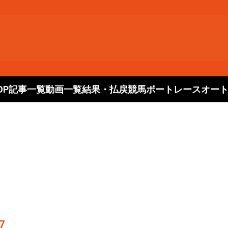
OP
記事一覧
動画一覧
結果・払戻
競馬
ボートレース
オー
7