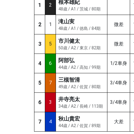
根本雄紀
1
2
48歳 / A1 / 茨城 / 80期
滝山実
2
1
微差
48歳 / A1 / 徳島 / 84期
市川健太
3
5
微差
50歳 / A2 / 東京 / 82期
阿部弘
4
6
1/2車身
44歳 / A2 / 高知 / 99期
三槻智清
5
7
3/4車身
49歳 / A2 / 佐賀 / 80期
井寺亮太
6
3
3/4車身
34歳 / A2 / 長崎 / 113期
秋山貴宏
7
4
大差
44歳 / A2 / 佐賀 / 89期