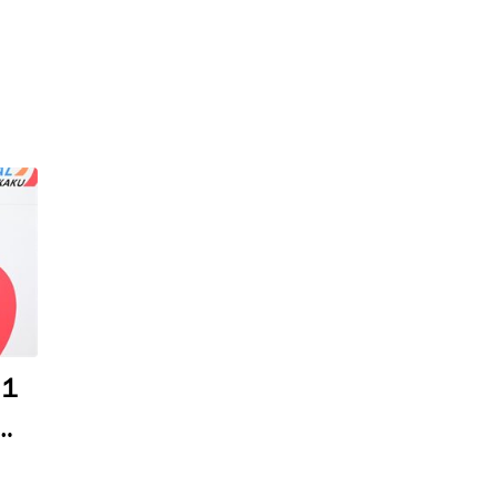
１
西
５