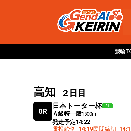
競輪T
高知
２日目
日本トーター杯
FⅡ
8R
Ａ級特一般
1500m
発走予定
14:22
電投締切
14:19
民間締切
14:1