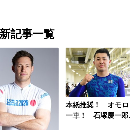
新記事一覧
本紙推奨！ オモロ
一車！ 石塚慶一郎
（和歌山ＧⅢ ８月