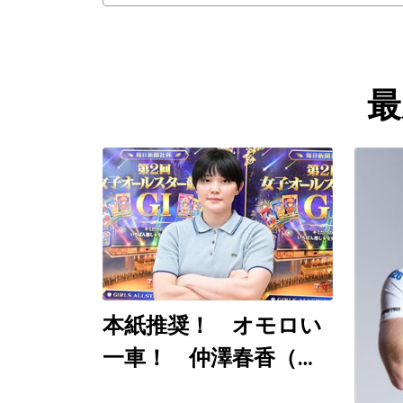
最
本紙推奨！ オモロい
一車！ 仲澤春香（佐
世保ＧⅠ ８月７～９