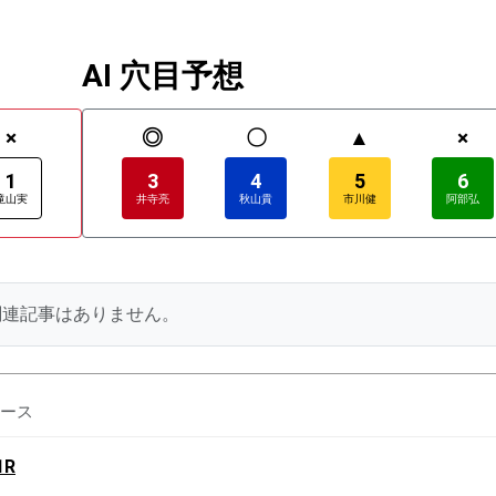
AI 穴目予想
×
◎
〇
▲
×
1
3
4
5
6
滝山実
井寺亮
秋山貴
市川健
阿部弘
関連記事はありません。
ース
1R