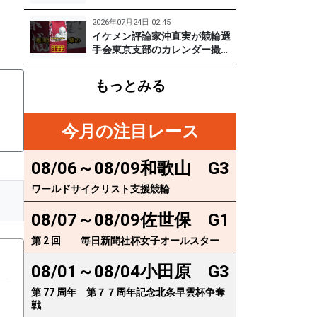
実
に突撃！笑顔がかわいい期待の
129期齋藤宏樹選手登場！ #pr #
2026年07月24日 02:45
松戸けいりん
イケメン評論家沖直実が競輪選
手会東京支部のカレンダー撮影
に突撃！イケオジ少年隊登場！
繁雄Tシャツへの思いとは？
もっとみる
#PR #松戸けいりん #川口満広
#浦山一栄 #市川健太
今月の注目レース
08/06～08/09
和歌山
G3
ワールドサイクリスト支援競輪
08/07～08/09
佐世保
G1
第 2 回 毎日新聞社杯女子オールスター
08/01～08/04
小田原
G3
第 77 周年 第７７周年記念北条早雲杯争奪
戦