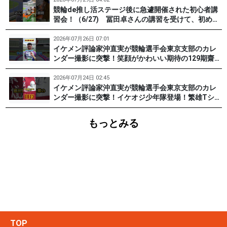
競輪de推し活ステージ後に急遽開催された初心者講
習会！（6/27) 冨田卓さんの講習を受けて、初めて
チャレンジした女子たち。果たして…？ #PR #松戸
けいりん #和田健太郎 #沖直実
2026年07月26日 07:01
イケメン評論家沖直実が競輪選手会東京支部のカレ
ンダー撮影に突撃！笑顔がかわいい期待の129期齋藤
宏樹選手登場！ #pr #松戸けいりん
2026年07月24日 02:45
イケメン評論家沖直実が競輪選手会東京支部のカレ
ンダー撮影に突撃！イケオジ少年隊登場！繁雄Tシャ
ツへの思いとは？ #PR #松戸けいりん #川口満広 #
浦山一栄 #市川健太
もっとみる
TOP