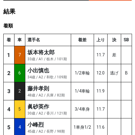
結果
着順
着
車
選手名
着差
上り
決
SB
坂本将太郎
1
7
11.7
差
33歳 / A1 / 栃木 / 101期
小出慎也
2
6
1/2車輪
12.0
逃げ
B
34歳 / A2 / 和歌 / 109期
藤井孝則
3
2
1/4車輪
11.9
48歳 / A2 / 兵庫 / 82期
眞砂英作
4
5
3/4車身
11.7
30歳 / A2 / 香川 / 121期
小峰烈
5
4
1車身1/2
11.6
45歳 / A2 / 長野 / 98期