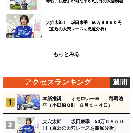
奪戦／決勝】郡司浩平が6度目の大会制覇
大穴太郎！ 坂田康季 50万６９５０円
（直近の大穴レースを徹底分析）
もっとみる
アクセスランキング
週間
本紙推奨！ オモロい一車！ 郡司浩
1
平（小田原ＧⅢ ８月１～４日）
大穴太郎！ 坂田康季 50万６９５０
2
円（直近の大穴レースを徹底分析）