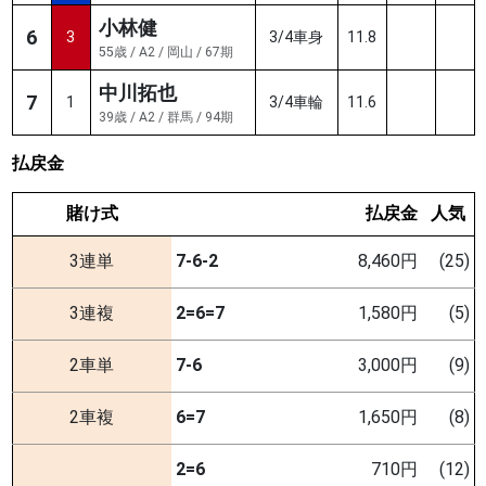
小林健
6
3
3/4車身
11.8
55歳 / A2 / 岡山 / 67期
中川拓也
7
1
3/4車輪
11.6
39歳 / A2 / 群馬 / 94期
払戻金
賭け式
払戻金
人気
3連単
7-6-2
8,460円
(25)
3連複
2=6=7
1,580円
(5)
2車単
7-6
3,000円
(9)
2車複
6=7
1,650円
(8)
2=6
710円
(12)