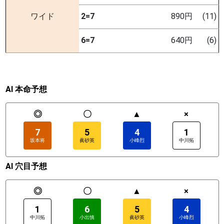
ワイド
2=7
890円
(11)
6=7
640円
(6)
AI 本命予想
◎
〇
▲
×
7
5
4
1
坂本将
眞砂英
小峰烈
中川拓
AI 穴目予想
◎
〇
▲
×
1
6
5
4
中川拓
小出慎
眞砂英
小峰烈