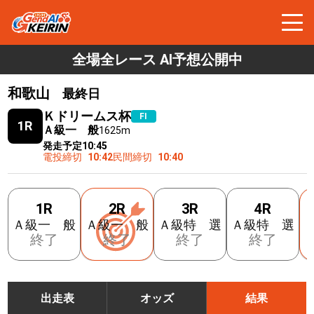
全場全レース AI予想公開中
和歌山
最終日
Ｋドリームス杯
FⅠ
1R
Ａ級一 般
1625m
発走予定
10:45
電投締切
10:42
民間締切
10:40
1R
2R
3R
4R
Ａ級一 般
Ａ級一 般
Ａ級特 選
Ａ級特 選
終了
終了
終了
終了
出走表
オッズ
結果