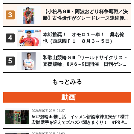
【小松島ＧⅢ・阿波おどり杯争覇戦／決
3
勝】古性優作がグレードレース連続優
勝「自分の力を出すだけ」
本紙推奨！ オモロ１一車！ 桑名僚
4
也（西武園Ｆ１ ８月３～５日）
和歌山競輪ＧⅢ「ワールドサイクリスト
5
支援競輪」8月6～9日開催 日刊ゲンダ
イYouTubeチャンネルで９日12時30分
頃から予想生配信
もっとみる
動画
2026年07月29日 04:27
6/27競輪de推し活 イケメン評論家沖直実が #櫻井
宏樹 選手を迎えてズバズバ聞きまくり！ #PR #松
戸けいりん #和田健太郎
2026年07月29日 04:02