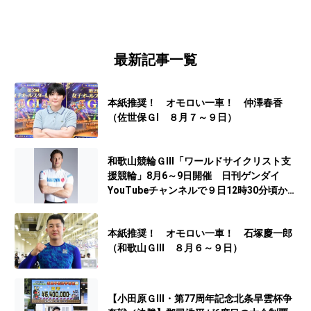
最新記事一覧
本紙推奨！ オモロい一車！ 仲澤春香
（佐世保ＧⅠ ８月７～９日）
和歌山競輪ＧⅢ「ワールドサイクリスト支
援競輪」8月6～9日開催 日刊ゲンダイ
YouTubeチャンネルで９日12時30分頃から
予想生配信
本紙推奨！ オモロい一車！ 石塚慶一郎
（和歌山ＧⅢ ８月６～９日）
【小田原ＧⅢ・第77周年記念北条早雲杯争