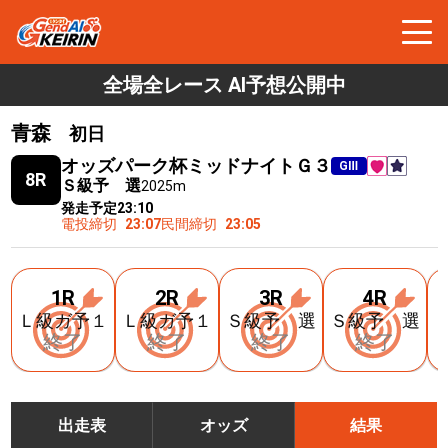
全場全レース AI予想公開中
青森
初日
オッズパーク杯ミッドナイトＧ３
GⅢ
8R
Ｓ級予 選
2025m
発走予定
23:10
電投締切
23:07
民間締切
23:05
1R
2R
3R
4R
Ｌ級ガ予１
Ｌ級ガ予１
Ｓ級予 選
Ｓ級予 選
終了
終了
終了
終了
出走表
オッズ
結果