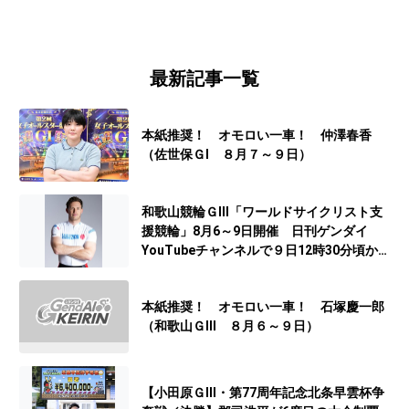
最新記事一覧
本紙推奨！ オモロい一車！ 仲澤春香
（佐世保ＧⅠ ８月７～９日）
和歌山競輪ＧⅢ「ワールドサイクリスト支
援競輪」8月6～9日開催 日刊ゲンダイ
YouTubeチャンネルで９日12時30分頃から
予想生配信
本紙推奨！ オモロい一車！ 石塚慶一郎
（和歌山ＧⅢ ８月６～９日）
【小田原ＧⅢ・第77周年記念北条早雲杯争