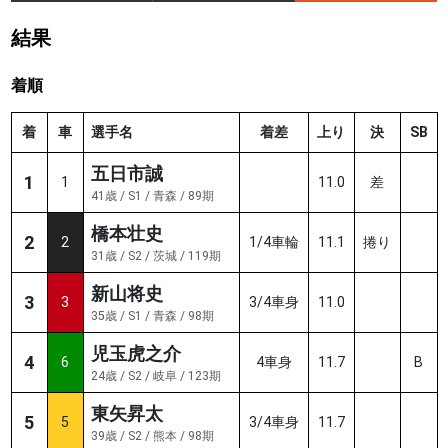
結果
着順
着
車
選手名
着差
上り
決
SB
五日市誠
1
1
11.0
差
41歳 / S1 / 青森 / 89期
橋本壮史
2
2
1/4車輪
11.1
捲り
31歳 / S2 / 茨城 / 119期
新山将史
3
3
3/4車身
11.0
35歳 / S1 / 青森 / 98期
児玉虎之介
4
6
4車身
11.7
B
24歳 / S2 / 岐阜 / 123期
東矢昇太
5
5
3/4車身
11.7
39歳 / S2 / 熊本 / 98期