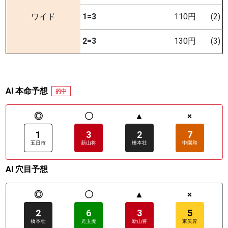
ワイド
1=3
110円
(2)
2=3
130円
(3)
AI 本命予想
的中
◎
〇
▲
×
1
3
2
7
五日市
新山将
橋本壮
中園和
AI 穴目予想
◎
〇
▲
×
2
6
3
5
橋本壮
児玉虎
新山将
東矢昇