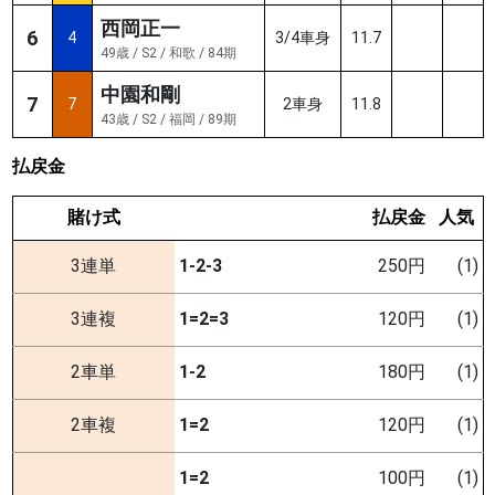
西岡正一
6
4
3/4車身
11.7
49歳 / S2 / 和歌 / 84期
中園和剛
7
7
2車身
11.8
43歳 / S2 / 福岡 / 89期
払戻金
賭け式
払戻金
人気
3連単
1-2-3
250円
(1)
3連複
1=2=3
120円
(1)
2車単
1-2
180円
(1)
2車複
1=2
120円
(1)
1=2
100円
(1)