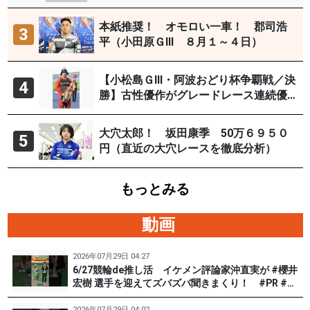
29日）
本紙推奨！ オモロい一車！ 郡司浩
3
平（小田原ＧⅢ ８月１～４日）
【小松島ＧⅢ・阿波おどり杯争覇戦／決
4
勝】古性優作がグレードレース連続優
勝「自分の力を出すだけ」
大穴太郎！ 坂田康季 50万６９５０
5
円（直近の大穴レースを徹底分析）
もっとみる
動画
2026年07月29日 04:27
6/27競輪de推し活 イケメン評論家沖直実が #櫻井
宏樹 選手を迎えてズバズバ聞きまくり！ #PR #松
戸けいりん #和田健太郎
2026年07月29日 04:02