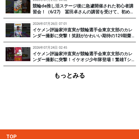
競輪de推し活ステージ後に急遽開催された初心者講
習会！（6/27) 冨田卓さんの講習を受けて、初めて
チャレンジした女子たち。果たして…？ #PR #松戸
けいりん #和田健太郎 #沖直実
2026年07月26日 07:01
イケメン評論家沖直実が競輪選手会東京支部のカレ
ンダー撮影に突撃！笑顔がかわいい期待の129期齋藤
宏樹選手登場！ #pr #松戸けいりん
2026年07月24日 02:45
イケメン評論家沖直実が競輪選手会東京支部のカレ
ンダー撮影に突撃！イケオジ少年隊登場！繁雄Tシャ
ツへの思いとは？ #PR #松戸けいりん #川口満広 #
浦山一栄 #市川健太
もっとみる
TOP