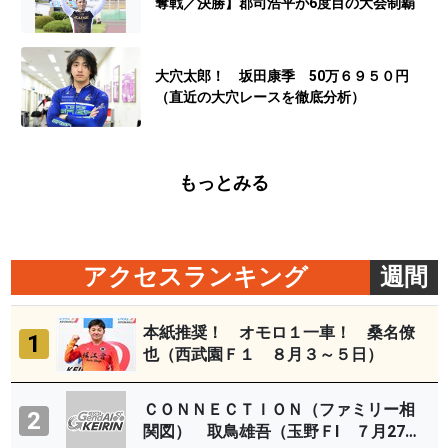
奪戦／決勝】郡司浩平が6度目の大会制覇
大穴太郎！ 坂田康季 50万６９５０円
（直近の大穴レースを徹底分析）
もっとみる
アクセスランキング
週間
本紙推奨！ オモロ１一車！ 桑名僚
1
也（西武園Ｆ１ ８月３～５日）
ＣＯＮＮＥＣＴＩＯＮ（ファミリー相
2
関図） 取鳥雄吾（玉野ＦⅠ ７月27～