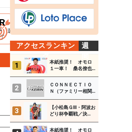
R
9R
10R
11R
12R
予 選
Ｓ級予 選
Ｓ級予 選
Ｓ級予 選
Ｓ級初特
了
終了
終了
終了
終了
アクセスランキン
週
グ
間
本紙推奨！ オモロ
1
１一車！ 桑名僚也
（西武園Ｆ１ ８月
３～５日）
ＣＯＮＮＥＣＴＩＯ
2
Ｎ（ファミリー相関
図） 取鳥雄吾（玉
野ＦⅠ ７月27～29
【小松島ＧⅢ・阿波お
3
日）
どり杯争覇戦／決
勝】古性優作がグレ
払戻金
人気
ードレース連続優勝
本紙推奨！ オモロ