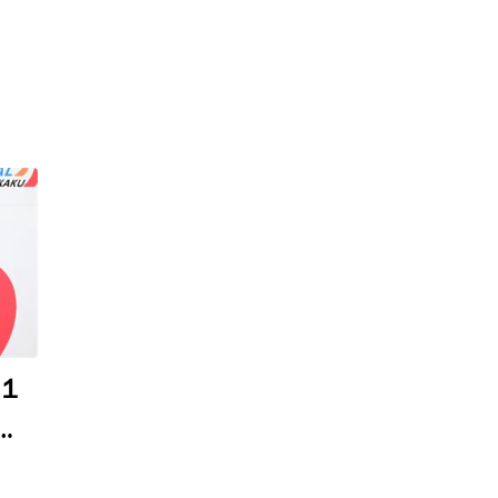
１
西
５