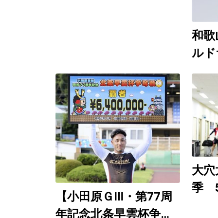
和歌
ルド
競輪
催 
Yo
９日
想生
大穴
季 
【小田原ＧⅢ・第77周
（直
年記念北条早雲杯争奪