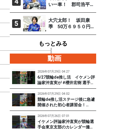
4
「自分の力を出すだ
17,790円
(46)
い一車！ 郡司浩平
け」
（小田原ＧⅢ ８月１
2,250円
(6)
～４日）
大穴太郎！ 坂田康
5
季 50万６９５０円
4,010円
(13)
（直近の大穴レース
を徹底分析）
もっとみる
2,380円
(6)
630円
(10)
動画
390円
(6)
2026年07月29日 04:27
6/27競輪de推し活 イケメン評
論家沖直実が #櫻井宏樹 選手を
550円
(8)
迎えてズバズバ聞きまくり！
#PR #松戸けいりん #和田健太
2026年07月29日 04:02
郎
競輪de推し活ステージ後に急遽
開催された初心者講習会！
（6/27) 冨田卓さんの講習を受
けて、初めてチャレンジした女
2026年07月26日 07:01
子たち。果たして…？ #PR #松
イケメン評論家沖直実が競輪選
戸けいりん #和田健太郎 #沖直
手会東京支部のカレンダー撮影