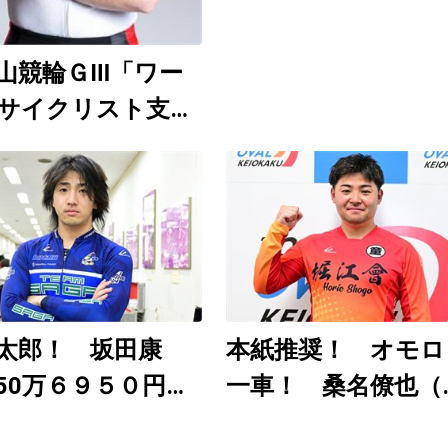
山競輪ＧⅢ「ワー
サイクリスト支援
」8月6～9日開
日刊ゲンダイ
uTubeチャンネルで
12時30分頃から予
配信
太郎！ 坂田康
本紙推奨！ オモロ
50万６９５０円
一車！ 桑名僚也（
近の大穴レースを
武園Ｆ１ ８月３～