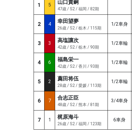
山口貴嗣
1
5
47歳 / S2 / 福岡 / 82期
幸田望夢
2
4
1/2車身
26歳 / S2 / 栃木 / 115期
高塩讓次
3
3
1/2車輪
42歳 / S2 / 栃木 / 90期
福島栄一
4
6
1/2車輪
42歳 / S2 / 香川 / 93期
薦田将伍
5
2
1/2車輪
28歳 / S2 / 愛媛 / 113期
合志正臣
6
7
3/4車身
48歳 / S2 / 熊本 / 81期
梶原海斗
7
1
6車身
26歳 / S2 / 福岡 / 123期