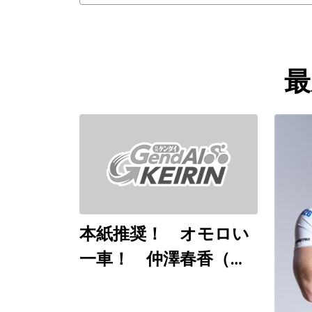
最
本紙推奨！ オモロい
一車！ 仲澤春香（佐
世保ＧⅠ ８月７～９
日）