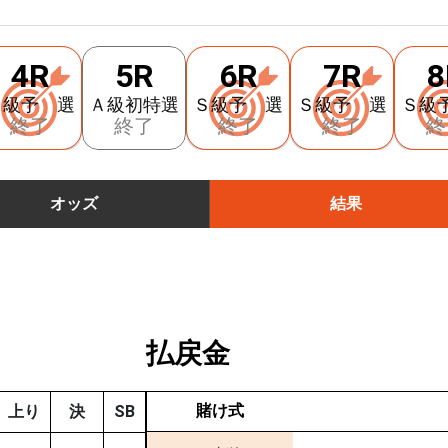
4R
5R
6R
7R
8
Ａ級予 選
Ａ級初特選
Ｓ級予 選
Ｓ級予 選
Ｓ級
終了
終了
終了
終了
終
オッズ
結果
払戻金
賭け式
上り
決
SB