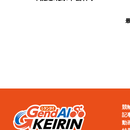
徹底
戦／決勝】郡司浩平が6
度目の大会制覇
競
記
動