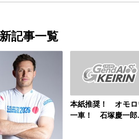
新記事一覧
本紙推奨！ オモロ
一車！ 石塚慶一郎
（和歌山ＧⅢ ８月
～９日）