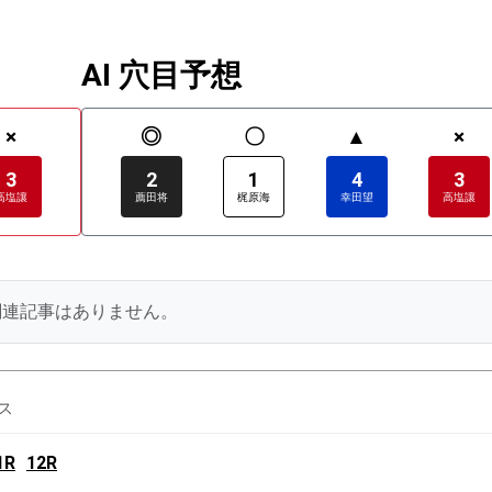
AI 穴目予想
×
◎
〇
▲
×
3
2
1
4
3
高塩讓
薦田将
梶原海
幸田望
高塩讓
関連記事はありません。
ス
1R
12R