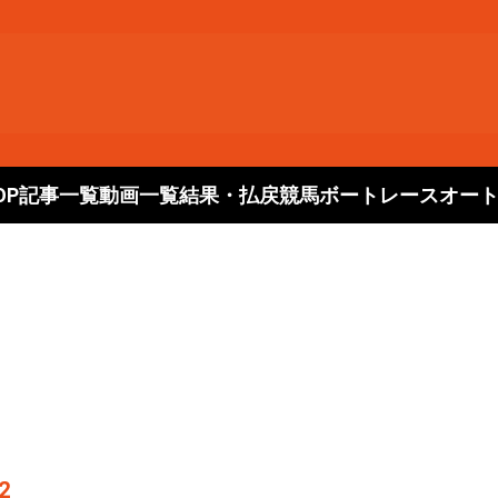
OP
記事一覧
動画一覧
結果・払戻
競馬
ボートレース
オー
2