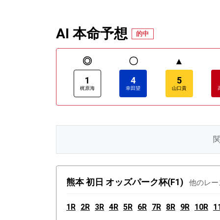
AI 本命予想
的中
◎
〇
▲
1
4
5
梶原海
幸田望
山口貴
熊本 初日 オッズパーク杯(F1)
他のレー
1R
2R
3R
4R
5R
6R
7R
8R
9R
10R
1