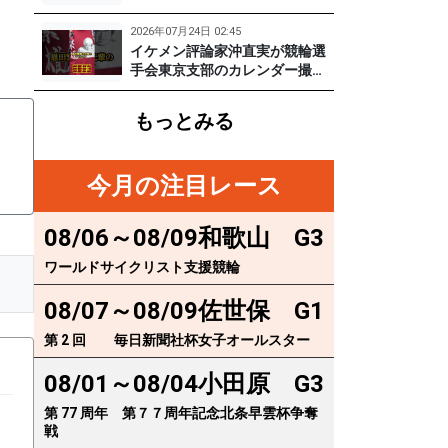
実
に突撃！笑顔がかわいい期待の
129期齋藤宏樹選手登場！ #pr #
2026年07月24日 02:45
松戸けいりん
イケメン評論家沖直実が競輪選
手会東京支部のカレンダー撮影
に突撃！イケオジ少年隊登場！
繁雄Tシャツへの思いとは？
もっとみる
#PR #松戸けいりん #川口満広
#浦山一栄 #市川健太
今月の注目レース
08/06～08/09
和歌山
G3
ワールドサイクリスト支援競輪
08/07～08/09
佐世保
G1
第 2 回 毎日新聞社杯女子オールスター
08/01～08/04
小田原
G3
第 77 周年 第７７周年記念北条早雲杯争奪
戦