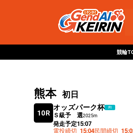
競輪T
熊本
初日
オッズパーク杯
FⅠ
10R
Ｓ級予 選
2025m
発走予定
15:07
電投締切
15:04
民間締切
15:0