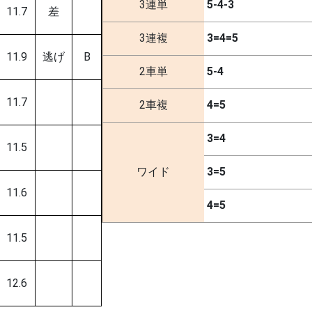
3連単
5-4-3
11.7
差
3連複
3=4=5
11.9
逃げ
B
2車単
5-4
11.7
2車複
4=5
3=4
11.5
ワイド
3=5
11.6
4=5
11.5
12.6