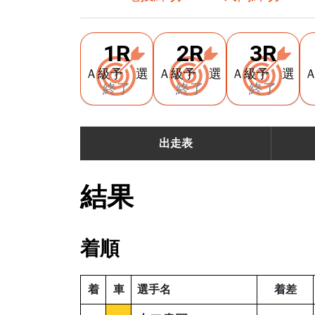
1R
2R
3R
Ａ級予 選
Ａ級予 選
Ａ級予 選
終了
終了
終了
出走表
結果
着順
着
車
選手名
着差