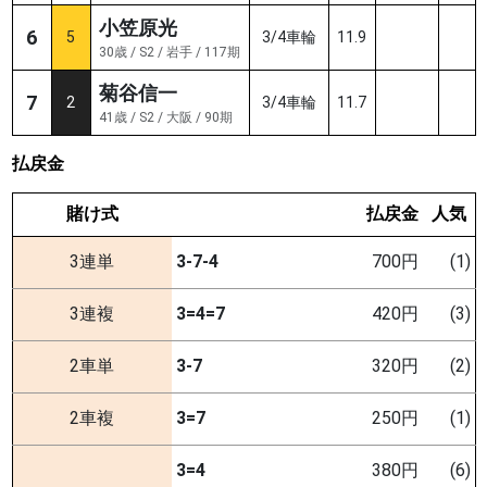
小笠原光
6
5
3/4車輪
11.9
30歳 / S2 / 岩手 / 117期
菊谷信一
7
2
3/4車輪
11.7
41歳 / S2 / 大阪 / 90期
払戻金
賭け式
払戻金
人気
3連単
3-7-4
700円
(1)
3連複
3=4=7
420円
(3)
2車単
3-7
320円
(2)
2車複
3=7
250円
(1)
3=4
380円
(6)