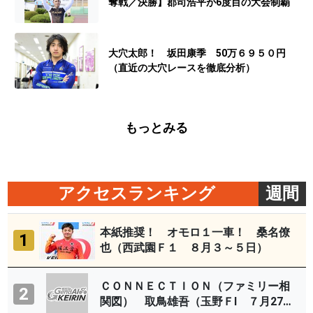
奪戦／決勝】郡司浩平が6度目の大会制覇
大穴太郎！ 坂田康季 50万６９５０円
（直近の大穴レースを徹底分析）
もっとみる
アクセスランキング
週間
本紙推奨！ オモロ１一車！ 桑名僚
1
也（西武園Ｆ１ ８月３～５日）
ＣＯＮＮＥＣＴＩＯＮ（ファミリー相
2
関図） 取鳥雄吾（玉野ＦⅠ ７月27～