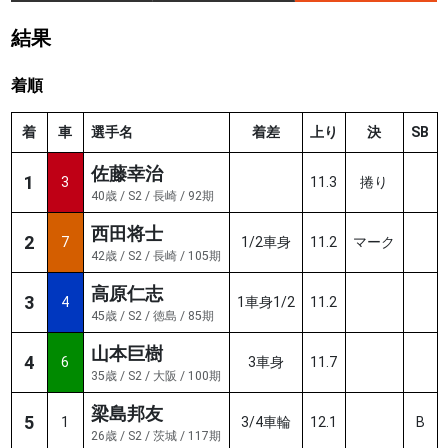
結果
着順
着
車
選手名
着差
上り
決
SB
佐藤幸治
1
3
11.3
捲り
40歳 / S2 / 長崎 / 92期
西田将士
2
7
1/2車身
11.2
マーク
42歳 / S2 / 長崎 / 105期
高原仁志
3
4
1車身1/2
11.2
45歳 / S2 / 徳島 / 85期
山本巨樹
4
6
3車身
11.7
35歳 / S2 / 大阪 / 100期
梁島邦友
5
1
3/4車輪
12.1
B
26歳 / S2 / 茨城 / 117期