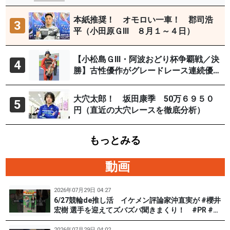
29日）
本紙推奨！ オモロい一車！ 郡司浩
3
平（小田原ＧⅢ ８月１～４日）
【小松島ＧⅢ・阿波おどり杯争覇戦／決
4
勝】古性優作がグレードレース連続優
勝「自分の力を出すだけ」
大穴太郎！ 坂田康季 50万６９５０
5
円（直近の大穴レースを徹底分析）
もっとみる
動画
2026年07月29日 04:27
6/27競輪de推し活 イケメン評論家沖直実が #櫻井
宏樹 選手を迎えてズバズバ聞きまくり！ #PR #松
戸けいりん #和田健太郎
2026年07月29日 04:02