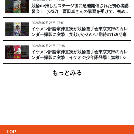
競輪de推し活ステージ後に急遽開催された初心者講
習会！（6/27) 冨田卓さんの講習を受けて、初めて
チャレンジした女子たち。果たして…？ #PR #松戸
けいりん #和田健太郎 #沖直実
2026年07月26日 07:01
イケメン評論家沖直実が競輪選手会東京支部のカレ
ンダー撮影に突撃！笑顔がかわいい期待の129期齋藤
宏樹選手登場！ #pr #松戸けいりん
2026年07月24日 02:45
イケメン評論家沖直実が競輪選手会東京支部のカレ
ンダー撮影に突撃！イケオジ少年隊登場！繁雄Tシャ
ツへの思いとは？ #PR #松戸けいりん #川口満広 #
浦山一栄 #市川健太
もっとみる
TOP