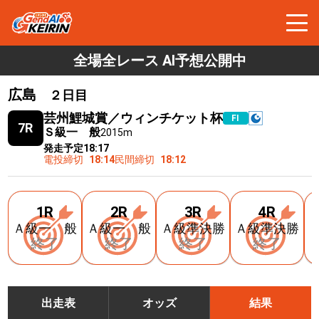
全場全レース AI予想公開中
広島
２日目
芸州鯉城賞／ウィンチケット杯
FⅠ
7R
Ｓ級一 般
2015m
発走予定
18:17
電投締切
18:14
民間締切
18:12
1R
2R
3R
4R
Ａ級一 般
Ａ級一 般
Ａ級準決勝
Ａ級準決勝
終了
終了
終了
終了
出走表
オッズ
結果