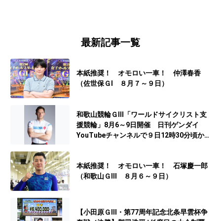
最新記事一覧
本紙推奨！ オモロい一車！ 仲澤春香
（佐世保ＧⅠ ８月７～９日）
和歌山競輪ＧⅢ「ワールドサイクリスト支
援競輪」8月6～9日開催 日刊ゲンダイ
YouTubeチャンネルで９日12時30分頃から
予想生配信
本紙推奨！ オモロい一車！ 石塚慶一郎
（和歌山ＧⅢ ８月６～９日）
【小田原ＧⅢ・第77周年記念北条早雲杯争