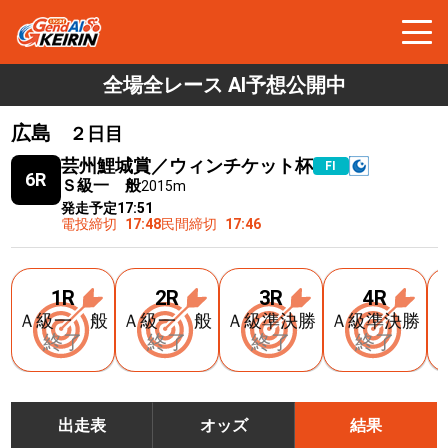
全場全レース AI予想公開中
広島
２日目
芸州鯉城賞／ウィンチケット杯
FⅠ
6R
Ｓ級一 般
2015m
発走予定
17:51
電投締切
17:48
民間締切
17:46
1R
2R
3R
4R
Ａ級一 般
Ａ級一 般
Ａ級準決勝
Ａ級準決勝
終了
終了
終了
終了
出走表
オッズ
結果