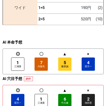
ワイド
1=5
190円
(2)
2=5
520円
(10)
AI 本命予想
◎
〇
▲
×
1
7
5
4
三浦貴
内藤高
藤原誠
望月一
AI 穴目予想
的中
◎
〇
▲
×
4
1
6
2
望月一
三浦貴
竹元健
池田憲