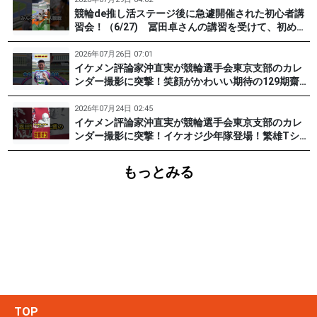
競輪de推し活ステージ後に急遽開催された初心者講
習会！（6/27) 冨田卓さんの講習を受けて、初めて
チャレンジした女子たち。果たして…？ #PR #松戸
けいりん #和田健太郎 #沖直実
2026年07月26日 07:01
イケメン評論家沖直実が競輪選手会東京支部のカレ
ンダー撮影に突撃！笑顔がかわいい期待の129期齋藤
宏樹選手登場！ #pr #松戸けいりん
2026年07月24日 02:45
イケメン評論家沖直実が競輪選手会東京支部のカレ
ンダー撮影に突撃！イケオジ少年隊登場！繁雄Tシャ
ツへの思いとは？ #PR #松戸けいりん #川口満広 #
浦山一栄 #市川健太
もっとみる
TOP