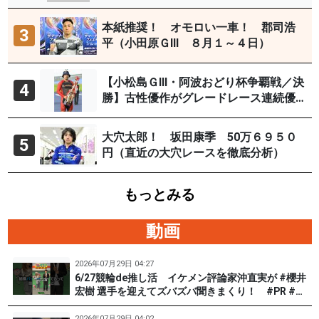
29日）
本紙推奨！ オモロい一車！ 郡司浩
3
平（小田原ＧⅢ ８月１～４日）
【小松島ＧⅢ・阿波おどり杯争覇戦／決
4
勝】古性優作がグレードレース連続優
勝「自分の力を出すだけ」
大穴太郎！ 坂田康季 50万６９５０
5
円（直近の大穴レースを徹底分析）
もっとみる
動画
2026年07月29日 04:27
6/27競輪de推し活 イケメン評論家沖直実が #櫻井
宏樹 選手を迎えてズバズバ聞きまくり！ #PR #松
戸けいりん #和田健太郎
2026年07月29日 04:02