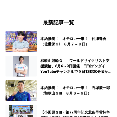
最新記事一覧
本紙推奨！ オモロい一車！ 仲澤春香
（佐世保ＧⅠ ８月７～９日）
和歌山競輪ＧⅢ「ワールドサイクリスト支
援競輪」8月6～9日開催 日刊ゲンダイ
YouTubeチャンネルで９日12時30分頃から
予想生配信
本紙推奨！ オモロい一車！ 石塚慶一郎
（和歌山ＧⅢ ８月６～９日）
【小田原ＧⅢ・第77周年記念北条早雲杯争