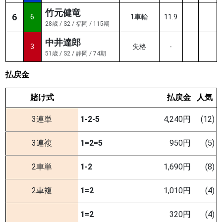
竹元健竜
6
6
1車輪
11.9
28歳 / S2 / 福岡 / 115期
中井達郎
3
失格
-
51歳 / S2 / 静岡 / 74期
払戻金
賭け式
払戻金
人気
3連単
1-2-5
4,240円
(12)
3連複
1=2=5
950円
(5)
2車単
1-2
1,690円
(8)
2車複
1=2
1,010円
(4)
1=2
320円
(4)