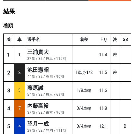
結果
着順
着
車
選手名
着差
上り
決
SB
三浦貴大
1
1
11.8
差
27歳 / S2 / 岐阜 / 115期
池田憲昭
2
2
1車身1/2
11.5
差
44歳 / S2 / 香川 / 90期
藤原誠
3
5
1/8車輪
11.6
54歳 / S2 / 岐阜 / 69期
内藤高裕
4
7
3/4車輪
11.8
37歳 / S2 / 東京 / 96期
望月一成
5
4
3/4車輪
12.1
B
29歳 / S2 / 静岡 / 111期