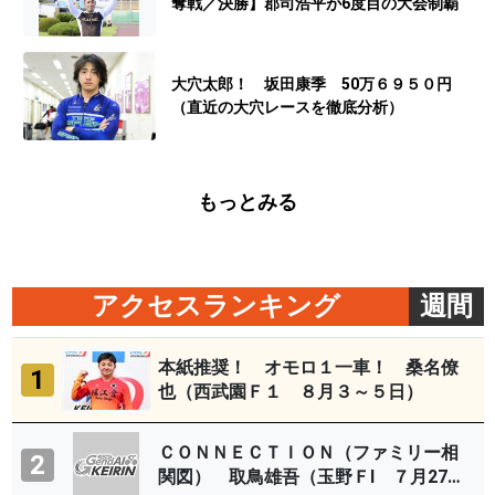
奪戦／決勝】郡司浩平が6度目の大会制覇
大穴太郎！ 坂田康季 50万６９５０円
（直近の大穴レースを徹底分析）
もっとみる
アクセスランキング
週間
本紙推奨！ オモロ１一車！ 桑名僚
1
也（西武園Ｆ１ ８月３～５日）
ＣＯＮＮＥＣＴＩＯＮ（ファミリー相
2
関図） 取鳥雄吾（玉野ＦⅠ ７月27～