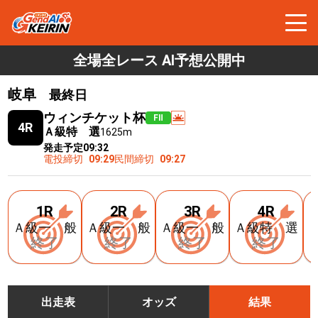
全場全レース AI予想公開中
岐阜
最終日
ウィンチケット杯
FⅡ
4R
Ａ級特 選
1625m
発走予定
09:32
電投締切
09:29
民間締切
09:27
1R
2R
3R
4R
Ａ級一 般
Ａ級一 般
Ａ級一 般
Ａ級特 選
終了
終了
終了
終了
出走表
オッズ
結果