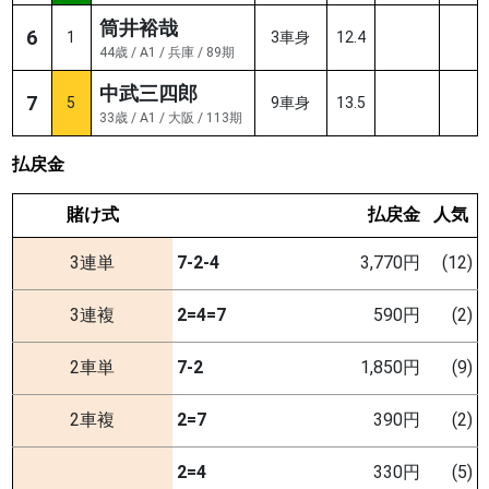
筒井裕哉
6
1
3車身
12.4
44歳 / A1 / 兵庫 / 89期
中武三四郎
7
5
9車身
13.5
33歳 / A1 / 大阪 / 113期
払戻金
賭け式
払戻金
人気
3連単
7-2-4
3,770円
(12)
3連複
2=4=7
590円
(2)
2車単
7-2
1,850円
(9)
2車複
2=7
390円
(2)
2=4
330円
(5)