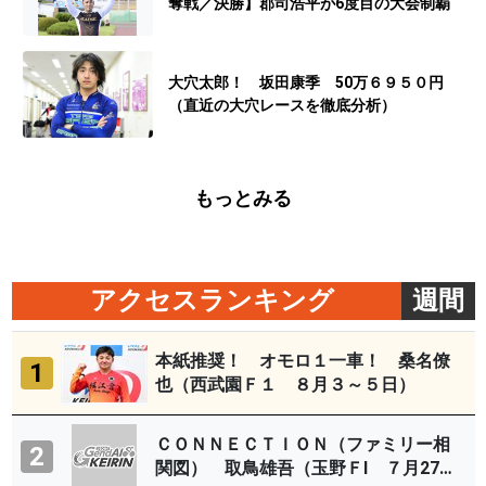
奪戦／決勝】郡司浩平が6度目の大会制覇
大穴太郎！ 坂田康季 50万６９５０円
（直近の大穴レースを徹底分析）
もっとみる
アクセスランキング
週間
本紙推奨！ オモロ１一車！ 桑名僚
1
也（西武園Ｆ１ ８月３～５日）
ＣＯＮＮＥＣＴＩＯＮ（ファミリー相
2
関図） 取鳥雄吾（玉野ＦⅠ ７月27～