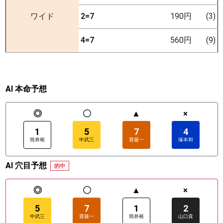
ワイド
2=7
190円
(3)
4=7
560円
(9)
AI 本命予想
◎
〇
▲
×
1
5
7
4
筒井裕
中武三
齋藤一
塚本和
AI 穴目予想
的中
◎
〇
▲
×
5
7
1
2
中武三
齋藤一
筒井裕
山口貴