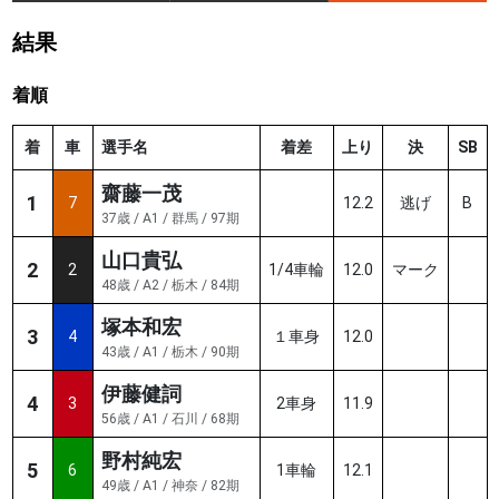
結果
着順
着
車
選手名
着差
上り
決
SB
齋藤一茂
1
7
12.2
逃げ
B
37歳 / A1 / 群馬 / 97期
山口貴弘
2
2
1/4車輪
12.0
マーク
48歳 / A2 / 栃木 / 84期
塚本和宏
3
4
１車身
12.0
43歳 / A1 / 栃木 / 90期
伊藤健詞
4
3
2車身
11.9
56歳 / A1 / 石川 / 68期
野村純宏
5
6
1車輪
12.1
49歳 / A1 / 神奈 / 82期