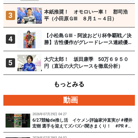
29日）
本紙推奨！ オモロい一車！ 郡司浩
3
平（小田原ＧⅢ ８月１～４日）
【小松島ＧⅢ・阿波おどり杯争覇戦／決
4
勝】古性優作がグレードレース連続優
勝「自分の力を出すだけ」
大穴太郎！ 坂田康季 50万６９５０
5
円（直近の大穴レースを徹底分析）
もっとみる
動画
2026年07月29日 04:27
6/27競輪de推し活 イケメン評論家沖直実が #櫻井
宏樹 選手を迎えてズバズバ聞きまくり！ #PR #松
戸けいりん #和田健太郎
2026年07月29日 04:02