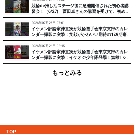
競輪de推し活ステージ後に急遽開催された初心者講
習会！（6/27) 冨田卓さんの講習を受けて、初めて
チャレンジした女子たち。果たして…？ #PR #松戸
けいりん #和田健太郎 #沖直実
2026年07月26日 07:01
イケメン評論家沖直実が競輪選手会東京支部のカレ
ンダー撮影に突撃！笑顔がかわいい期待の129期齋藤
宏樹選手登場！ #pr #松戸けいりん
2026年07月24日 02:45
イケメン評論家沖直実が競輪選手会東京支部のカレ
ンダー撮影に突撃！イケオジ少年隊登場！繁雄Tシャ
ツへの思いとは？ #PR #松戸けいりん #川口満広 #
浦山一栄 #市川健太
もっとみる
TOP