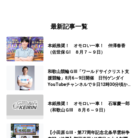
最新記事一覧
本紙推奨！ オモロい一車！ 仲澤春香
（佐世保ＧⅠ ８月７～９日）
和歌山競輪ＧⅢ「ワールドサイクリスト支
援競輪」8月6～9日開催 日刊ゲンダイ
YouTubeチャンネルで９日12時30分頃から
予想生配信
本紙推奨！ オモロい一車！ 石塚慶一郎
（和歌山ＧⅢ ８月６～９日）
【小田原ＧⅢ・第77周年記念北条早雲杯争