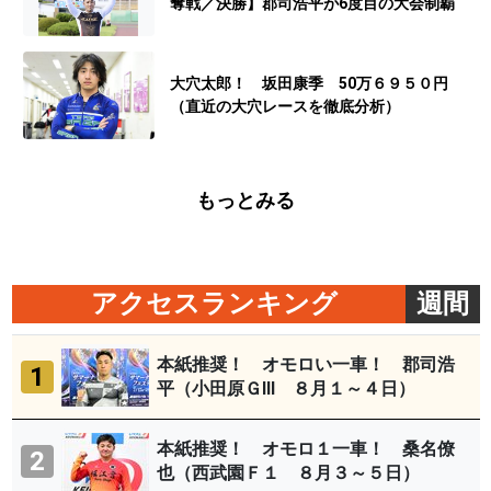
奪戦／決勝】郡司浩平が6度目の大会制覇
大穴太郎！ 坂田康季 50万６９５０円
（直近の大穴レースを徹底分析）
もっとみる
アクセスランキング
週間
本紙推奨！ オモロい一車！ 郡司浩
1
平（小田原ＧⅢ ８月１～４日）
本紙推奨！ オモロ１一車！ 桑名僚
2
也（西武園Ｆ１ ８月３～５日）