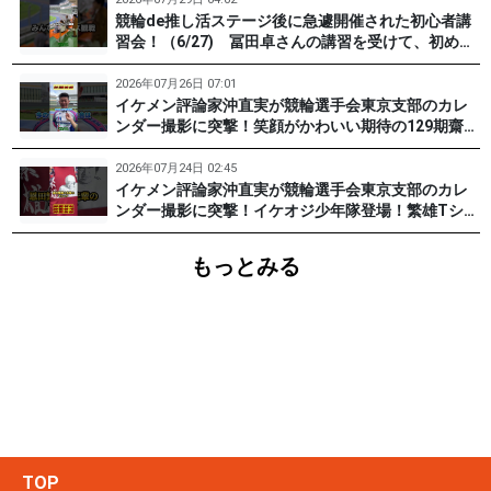
競輪de推し活ステージ後に急遽開催された初心者講
習会！（6/27) 冨田卓さんの講習を受けて、初めて
チャレンジした女子たち。果たして…？ #PR #松戸
けいりん #和田健太郎 #沖直実
2026年07月26日 07:01
イケメン評論家沖直実が競輪選手会東京支部のカレ
ンダー撮影に突撃！笑顔がかわいい期待の129期齋藤
宏樹選手登場！ #pr #松戸けいりん
2026年07月24日 02:45
イケメン評論家沖直実が競輪選手会東京支部のカレ
ンダー撮影に突撃！イケオジ少年隊登場！繁雄Tシャ
ツへの思いとは？ #PR #松戸けいりん #川口満広 #
浦山一栄 #市川健太
もっとみる
TOP