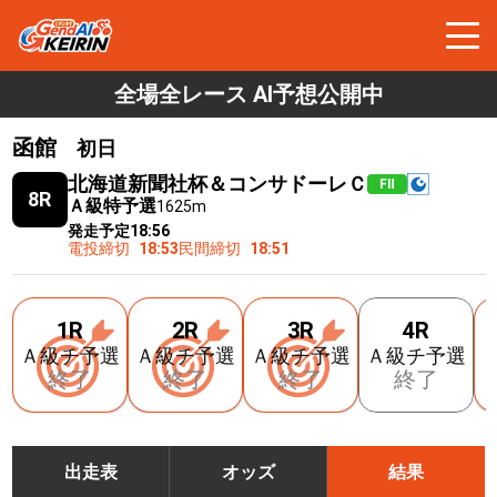
全場全レース AI予想公開中
函館
初日
北海道新聞社杯＆コンサドーレＣ
FⅡ
8R
Ａ級特予選
1625m
発走予定
18:56
電投締切
18:53
民間締切
18:51
1R
2R
3R
4R
Ａ級チ予選
Ａ級チ予選
Ａ級チ予選
Ａ級チ予選
終了
終了
終了
終了
出走表
オッズ
結果