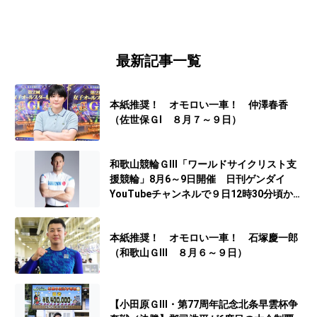
最新記事一覧
本紙推奨！ オモロい一車！ 仲澤春香
（佐世保ＧⅠ ８月７～９日）
和歌山競輪ＧⅢ「ワールドサイクリスト支
援競輪」8月6～9日開催 日刊ゲンダイ
YouTubeチャンネルで９日12時30分頃から
予想生配信
本紙推奨！ オモロい一車！ 石塚慶一郎
（和歌山ＧⅢ ８月６～９日）
【小田原ＧⅢ・第77周年記念北条早雲杯争