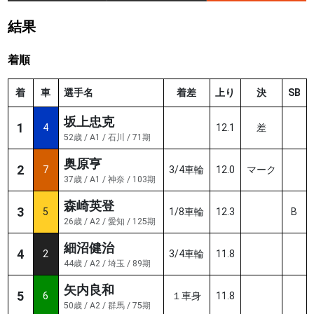
結果
着順
着
車
選手名
着差
上り
決
SB
坂上忠克
1
4
12.1
差
52歳 / A1 / 石川 / 71期
奥原亨
2
7
3/4車輪
12.0
マーク
37歳 / A1 / 神奈 / 103期
森崎英登
3
5
1/8車輪
12.3
B
26歳 / A2 / 愛知 / 125期
細沼健治
4
2
3/4車輪
11.8
44歳 / A2 / 埼玉 / 89期
矢内良和
5
6
１車身
11.8
50歳 / A2 / 群馬 / 75期