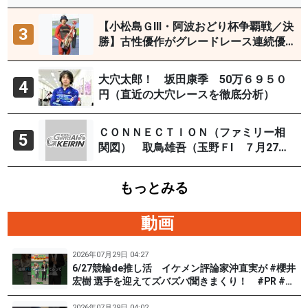
【小松島ＧⅢ・阿波おどり杯争覇戦／決
3
勝】古性優作がグレードレース連続優
勝「自分の力を出すだけ」
大穴太郎！ 坂田康季 50万６９５０
4
円（直近の大穴レースを徹底分析）
ＣＯＮＮＥＣＴＩＯＮ（ファミリー相
5
関図） 取鳥雄吾（玉野ＦⅠ ７月27～
29日）
もっとみる
動画
2026年07月29日 04:27
6/27競輪de推し活 イケメン評論家沖直実が #櫻井
宏樹 選手を迎えてズバズバ聞きまくり！ #PR #松
戸けいりん #和田健太郎
2026年07月29日 04:02