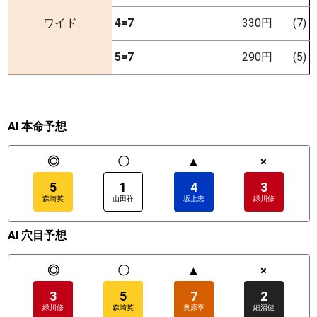
ワイド
4=7
330円
(7)
5=7
290円
(5)
AI 本命予想
◎
〇
▲
×
5
1
4
3
森崎英
山田祥
坂上忠
緑川修
AI 穴目予想
◎
〇
▲
×
3
5
7
2
緑川修
森崎英
奥原亨
細沼健