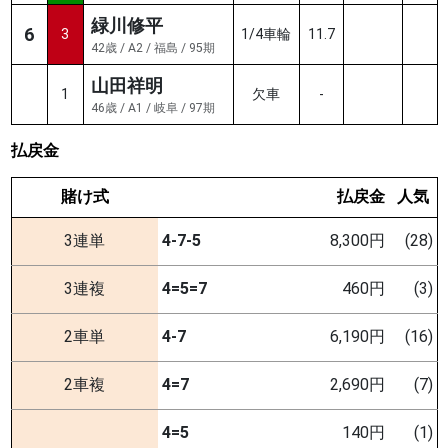
緑川修平
6
3
1/4車輪
11.7
42歳 / A2 / 福島 / 95期
山田祥明
1
欠車
-
46歳 / A1 / 岐阜 / 97期
払戻金
賭け式
払戻金
人気
3連単
4-7-5
8,300円
(28)
3連複
4=5=7
460円
(3)
2車単
4-7
6,190円
(16)
2車複
4=7
2,690円
(7)
4=5
140円
(1)