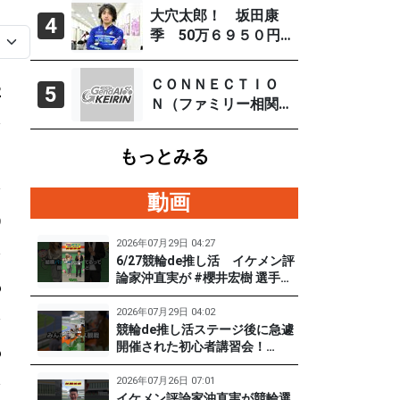
ードレース連続優勝
大穴太郎！ 坂田康
4
「自分の力を出すだ
季 50万６９５０円
け」
（直近の大穴レース
を徹底分析）
ＣＯＮＮＥＣＴＩＯ
2
5
Ｎ（ファミリー相関
図） 取鳥雄吾（玉
野ＦⅠ ７月27～29
もっとみる
1
日）
動画
9
2026年07月29日 04:27
6/27競輪de推し活 イケメン評
論家沖直実が #櫻井宏樹 選手を
6
迎えてズバズバ聞きまくり！
#PR #松戸けいりん #和田健太
2026年07月29日 04:02
郎
競輪de推し活ステージ後に急遽
開催された初心者講習会！
6
（6/27) 冨田卓さんの講習を受
けて、初めてチャレンジした女
2026年07月26日 07:01
子たち。果たして…？ #PR #松
イケメン評論家沖直実が競輪選