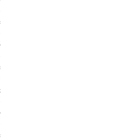
3
9
8
2
9
3