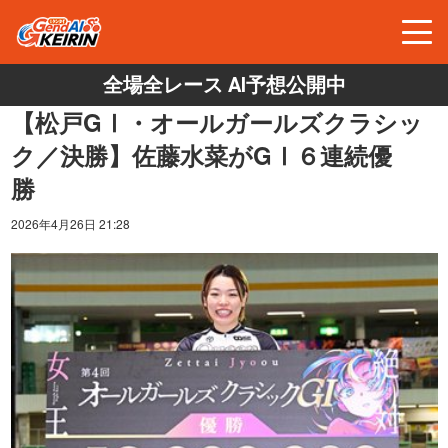
全場全レース AI予想公開中
【松戸GⅠ・オールガールズクラシッ
ク／決勝】佐藤水菜がGⅠ６連続優
勝
2026年4月26日 21:28