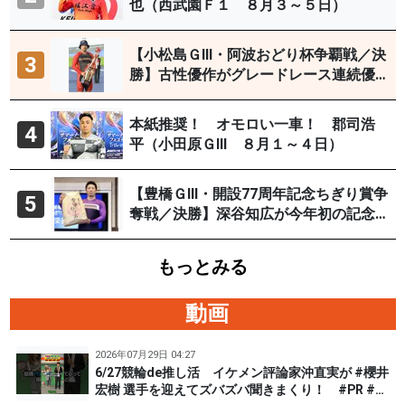
也（西武園Ｆ１ ８月３～５日）
【小松島ＧⅢ・阿波おどり杯争覇戦／決
3
勝】古性優作がグレードレース連続優
勝「自分の力を出すだけ」
本紙推奨！ オモロい一車！ 郡司浩
4
平（小田原ＧⅢ ８月１～４日）
【豊橋ＧⅢ・開設77周年記念ちぎり賞争
5
奪戦／決勝】深谷知広が今年初の記念
優勝
もっとみる
動画
2026年07月29日 04:27
6/27競輪de推し活 イケメン評論家沖直実が #櫻井
宏樹 選手を迎えてズバズバ聞きまくり！ #PR #松