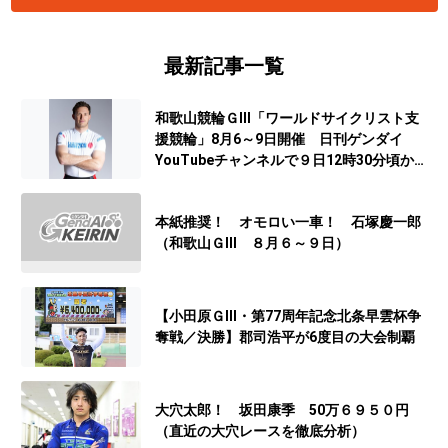
最新記事一覧
和歌山競輪ＧⅢ「ワールドサイクリスト支
援競輪」8月6～9日開催 日刊ゲンダイ
YouTubeチャンネルで９日12時30分頃から
予想生配信
本紙推奨！ オモロい一車！ 石塚慶一郎
（和歌山ＧⅢ ８月６～９日）
【小田原ＧⅢ・第77周年記念北条早雲杯争
奪戦／決勝】郡司浩平が6度目の大会制覇
大穴太郎！ 坂田康季 50万６９５０円
（直近の大穴レースを徹底分析）