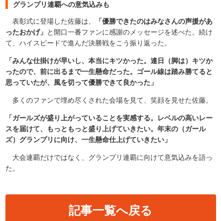
グランプリ連覇への意気込みも
表彰式に登場した佐藤は、
「優勝できたのはみなさんの声援があ
ったおかげ」
と開口一番ファンに感謝のメッセージを述べた。続け
て、ハイスピードで進んだ決勝戦をこう振り返った。
「みんな仕掛けが早いし、本当にキツかった。連日（脚は）キツか
ったので、前に出るまで一生懸命だった。ゴール線は踏み勝てると
思っていたが、風を切って優勝できて良かった」
多くのファンで埋め尽くされた会場を見て、笑顔を見せた佐藤。
「ガールズが盛り上がっていることを実感する。レベルの高いレー
スを届けて、もっともっと盛り上げていきたい。年末の（ガール
ズ）グランプリに向け、一生懸命仕上げていきたい」
大会連覇だけではなく、グランプリ連覇に向けて意気込みを語っ
た。
記事一覧へ戻る