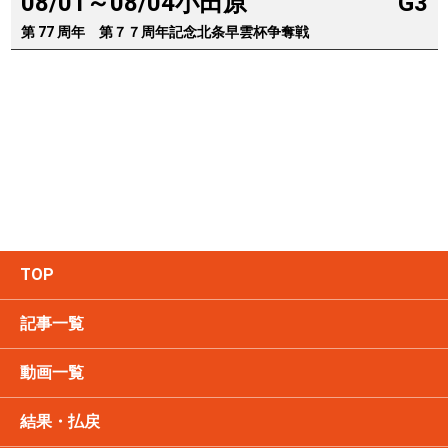
08/01～08/04
小田原
G3
第 77 周年 第７７周年記念北条早雲杯争奪戦
TOP
記事一覧
動画一覧
結果・払戻