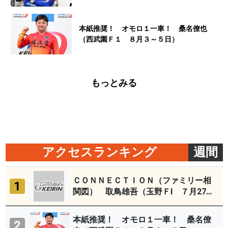
本紙推奨！ オモロ１一車！ 桑名僚也
（西武園Ｆ１ ８月３～５日）
もっとみる
アクセスランキング
週間
ＣＯＮＮＥＣＴＩＯＮ（ファミリー相
1
関図） 取鳥雄吾（玉野ＦⅠ ７月27～
29日）
本紙推奨！ オモロ１一車！ 桑名僚
2