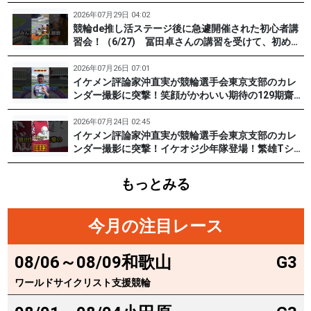
戸けいりん #和田健太郎
2026年07月29日 04:02
競輪de推し活ステージ後に急遽開催された初心者講
習会！（6/27) 冨田卓さんの講習を受けて、初めて
チャレンジした女子たち。果たして…？ #PR #松戸
けいりん #和田健太郎 #沖直実
2026年07月26日 07:01
イケメン評論家沖直実が競輪選手会東京支部のカレ
ンダー撮影に突撃！笑顔がかわいい期待の129期齋藤
宏樹選手登場！ #pr #松戸けいりん
2026年07月24日 02:45
イケメン評論家沖直実が競輪選手会東京支部のカレ
ンダー撮影に突撃！イケオジ少年隊登場！繁雄Tシャ
ツへの思いとは？ #PR #松戸けいりん #川口満広 #
浦山一栄 #市川健太
もっとみる
今月の注目レース
08/06～08/09
和歌山
G3
ワールドサイクリスト支援競輪