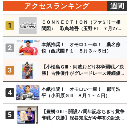
アクセスランキング
週間
ＣＯＮＮＥＣＴＩＯＮ（ファミリー相
1
関図） 取鳥雄吾（玉野ＦⅠ ７月27～
29日）
本紙推奨！ オモロ１一車！ 桑名僚
2
也（西武園Ｆ１ ８月３～５日）
【小松島ＧⅢ・阿波おどり杯争覇戦／決
3
勝】古性優作がグレードレース連続優
勝「自分の力を出すだけ」
本紙推奨！ オモロい一車！ 郡司浩
4
平（小田原ＧⅢ ８月１～４日）
【豊橋ＧⅢ・開設77周年記念ちぎり賞争
5
奪戦／決勝】深谷知広が今年初の記念
優勝