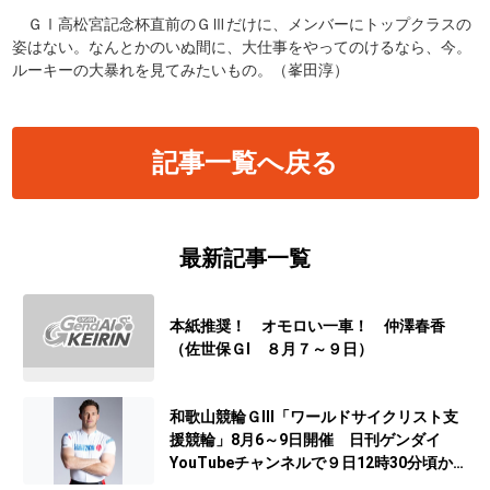
ＧⅠ高松宮記念杯直前のＧⅢだけに、メンバーにトップクラスの
姿はない。なんとかのいぬ間に、大仕事をやってのけるなら、今。
ルーキーの大暴れを見てみたいもの。（峯田淳）
記事一覧へ戻る
最新記事一覧
本紙推奨！ オモロい一車！ 仲澤春香
（佐世保ＧⅠ ８月７～９日）
和歌山競輪ＧⅢ「ワールドサイクリスト支
援競輪」8月6～9日開催 日刊ゲンダイ
YouTubeチャンネルで９日12時30分頃から
予想生配信