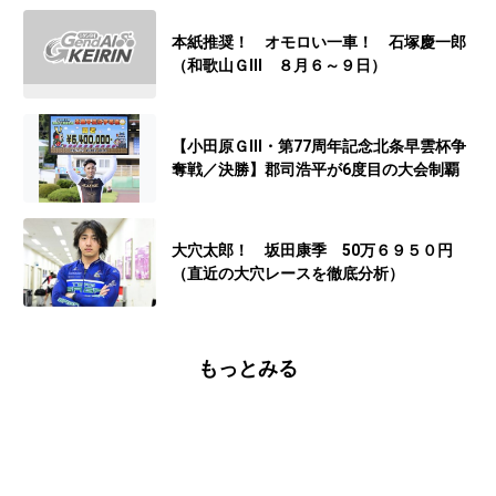
本紙推奨！ オモロい一車！ 石塚慶一郎
（和歌山ＧⅢ ８月６～９日）
【小田原ＧⅢ・第77周年記念北条早雲杯争
奪戦／決勝】郡司浩平が6度目の大会制覇
大穴太郎！ 坂田康季 50万６９５０円
（直近の大穴レースを徹底分析）
もっとみる