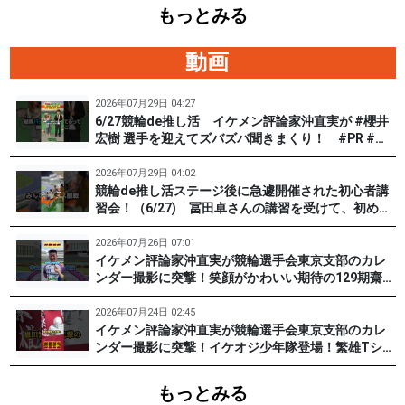
もっとみる
動画
2026年07月29日 04:27
6/27競輪de推し活 イケメン評論家沖直実が #櫻井
宏樹 選手を迎えてズバズバ聞きまくり！ #PR #松
戸けいりん #和田健太郎
2026年07月29日 04:02
競輪de推し活ステージ後に急遽開催された初心者講
習会！（6/27) 冨田卓さんの講習を受けて、初めて
チャレンジした女子たち。果たして…？ #PR #松戸
けいりん #和田健太郎 #沖直実
2026年07月26日 07:01
イケメン評論家沖直実が競輪選手会東京支部のカレ
ンダー撮影に突撃！笑顔がかわいい期待の129期齋藤
宏樹選手登場！ #pr #松戸けいりん
2026年07月24日 02:45
イケメン評論家沖直実が競輪選手会東京支部のカレ
ンダー撮影に突撃！イケオジ少年隊登場！繁雄Tシャ
ツへの思いとは？ #PR #松戸けいりん #川口満広 #
浦山一栄 #市川健太
もっとみる