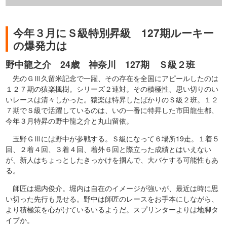
今年３月にＳ級特別昇級 127期ルーキー
の爆発力は
野中龍之介 24歳 神奈川 127期 Ｓ級２班
先のＧⅢ久留米記念で一躍、その存在を全国にアピールしたのは
１２７期の猿楽楓樹。シリーズ２連対。その積極性、思い切りのい
いレースは清々しかった。猿楽は特昇したばかりのＳ級２班。１２
７期でＳ級で活躍しているのは、いの一番に特昇した市田龍生都、
今年３月特昇の野中龍之介と丸山留依。
玉野ＧⅢには野中が参戦する。Ｓ級になって６場所19走。１着５
回、２着４回、３着４回、着外６回と際立った成績とはいえない
が、新人はちょっとしたきっかけを掴んで、大バケする可能性もあ
る。
師匠は堀内俊介。堀内は自在のイメージが強いが、最近は時に思
い切った先行も見せる。野中は師匠のレースをお手本にしながら、
より積極策を心がけているいるようだ。スプリンターよりは地脚タ
イプか。