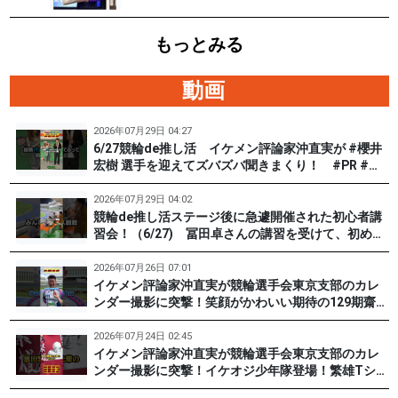
優勝
もっとみる
動画
2026年07月29日 04:27
6/27競輪de推し活 イケメン評論家沖直実が #櫻井
宏樹 選手を迎えてズバズバ聞きまくり！ #PR #松
戸けいりん #和田健太郎
2026年07月29日 04:02
競輪de推し活ステージ後に急遽開催された初心者講
習会！（6/27) 冨田卓さんの講習を受けて、初めて
チャレンジした女子たち。果たして…？ #PR #松戸
けいりん #和田健太郎 #沖直実
2026年07月26日 07:01
イケメン評論家沖直実が競輪選手会東京支部のカレ
ンダー撮影に突撃！笑顔がかわいい期待の129期齋藤
宏樹選手登場！ #pr #松戸けいりん
2026年07月24日 02:45
イケメン評論家沖直実が競輪選手会東京支部のカレ
ンダー撮影に突撃！イケオジ少年隊登場！繁雄Tシャ
ツへの思いとは？ #PR #松戸けいりん #川口満広 #