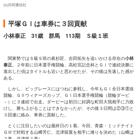
(c)共同通信社
平塚ＧⅠは車券に３回貢献
小林泰正 31歳 群馬 113期 Ｓ級１班
関東勢ではＳ級Ｓ班の眞杉匠、吉田拓矢を追いかける存在の
小林
泰正
。２年前に日本選手権競輪、高松宮記念杯とＧⅠで連続決勝に
進出した頃はタイトルも近いと思わせたが、その後は失速した感が
ある。
しかし、ビッグレースにはつねに参戦し、今年もＧⅠ全日本選抜
競輪、ＧⅡウィナーズカップ、ＧⅠ日本選手権競輪（競輪ダービ
－）に３連続で出走。ダービーは初日に好調な町田大我相手に力敗
けし、勝ち上がることはできなかったが、その後３日間は②③①と
３回連に絡み、車券に貢献した。
とくに注目したいのは最終日の１着。今回、青森・ミッドナイト
ＧⅢで対戦する山﨑芳仁、北津留翼を相手に捲りを決めた（山﨑は
２着、北津留７着）。