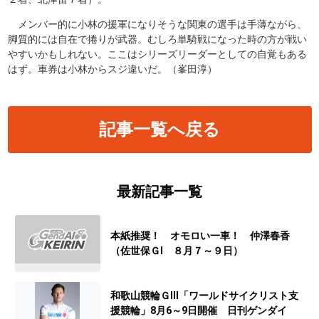
メンバー的に小林の援軍になりそうな関東の選手は手薄ながら、
脚質的には自在で捲りが武器。むしろ単騎戦になった時の方が戦い
やすいかもしれない。ここはシリーズリーダーとしての自覚もある
はず。車券は小林からスジ違いだ。（峯田淳）
記事一覧へ戻る
最新記事一覧
本紙推奨！ オモロい一車！ 仲澤春香
（佐世保ＧⅠ ８月７～９日）
和歌山競輪ＧⅢ「ワールドサイクリスト支
援競輪」8月6～9日開催 日刊ゲンダイ