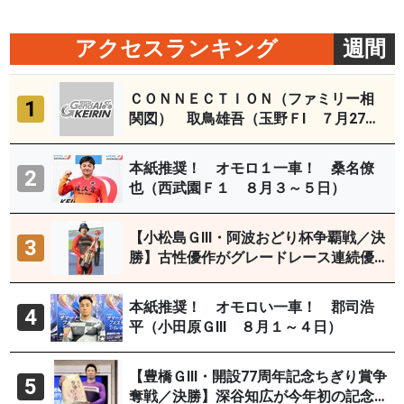
アクセスランキング
週間
ＣＯＮＮＥＣＴＩＯＮ（ファミリー相
1
関図） 取鳥雄吾（玉野ＦⅠ ７月27～
29日）
本紙推奨！ オモロ１一車！ 桑名僚
2
也（西武園Ｆ１ ８月３～５日）
【小松島ＧⅢ・阿波おどり杯争覇戦／決
3
勝】古性優作がグレードレース連続優
勝「自分の力を出すだけ」
本紙推奨！ オモロい一車！ 郡司浩
4
平（小田原ＧⅢ ８月１～４日）
【豊橋ＧⅢ・開設77周年記念ちぎり賞争
5
奪戦／決勝】深谷知広が今年初の記念