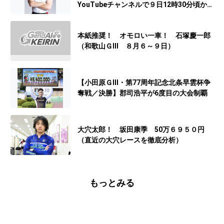
YouTubeチャンネルで９日12時30分頃から
予想生配信
本紙推奨！ オモロい一車！ 石塚慶一郎
（和歌山ＧⅢ ８月６～９日）
【小田原ＧⅢ・第77周年記念北条早雲杯争
奪戦／決勝】郡司浩平が6度目の大会制覇
大穴太郎！ 坂田康季 50万６９５０円
（直近の大穴レースを徹底分析）
もっとみる