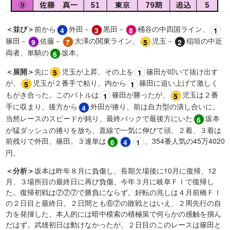
＜並び＞
前から
​外田－
​黒田－
​桶谷の中四国ライン、
4
3
8
1
篠田－
​佐藤－
​大澤の関東ライン、
​児玉－
​稲​垣の中近
9
7
5
2
両者、単騎の
​坂本。
6
＜展開＞
先に
​児玉が上昇、その上を
​篠田が叩いて抜け出す
5
1
が、
​児玉が２番手で粘り、内から
​篠田に追い上げて激しく
5
1
もがき合った。このバトルは
​篠田が勝ったが、
​児玉は２番
1
5
手に収まり、後方から
​外田が捲り、前は自力型の潰し合いに。
4
当然レースのスピードが鈍り、最終バックで最後方にいた
​坂本
6
が猛ダッシュの捲りを放ち、直線で一気に伸びて頭、２着、３着は
前残りで外田、篠田。３連単は
​、354番人気の45万4020
6
4
1
円。
＜分析＞
坂本は昨年８月に負傷し、長期欠場後に10月に復帰、12
月、３場所目の最終日に再び負傷、今年３月に岐阜ＦⅠで復帰し
た。復帰初戦は⑦⑦⑦で勝負にならず。好転の兆しは４月前橋ＦⅠ
の２日目と最終日。２日間とも⑥⑦の敗戦とはいえ、２周先行の自
力を発揮した。本人的には暗中模索の積極策で何らかの感触を掴ん
だはず。武雄初日は動けなかったが、２日目のこのレースは篠田と