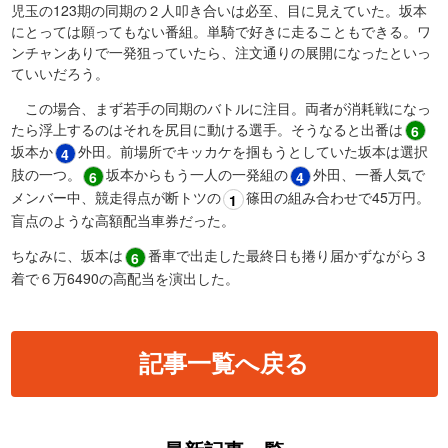
児玉の123期の同期の２人叩き合いは必至、目に見えていた。坂本
にとっては願ってもない番組。単騎で好きに走ることもできる。ワ
ンチャンありで一発狙っていたら、注文通りの展開になったといっ
ていいだろう。
この場合、まず若手の同期のバトルに注目。両者が消耗戦になっ
たら浮上するのはそれを尻目に動ける選手。そうなると出番は
6
坂本か
​外田。前場所でキッカケを掴もうとしていた坂本は選択
4
肢の一つ。
​坂本からもう一人の一発組の
​外田、一番人気で
6
4
メンバー中、競走得点が断トツの
​篠田の組み合わせで45万円。
1
盲点のような高額配当車券だった。
ちなみに、坂本は
​番車で出走した最終日も捲り届かずながら３
6
着で６万6490の高配当を演出した。
記事一覧へ戻る