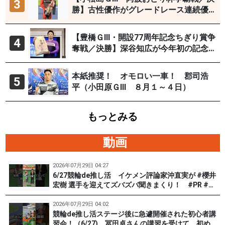
3
勝】古性優作がグレードレース連続優
勝「自分の力を出すだけ」
【豊橋ＧⅢ・開設77周年記念ちぎり賞争
4
奪戦／決勝】深谷知広が今年初の記念
優勝
本紙推奨！ オモロい一車！ 郡司浩
5
平（小田原ＧⅢ ８月１～４日）
もっとみる
動画
2026年07月29日 04:27
6/27競輪de推し活 イケメン評論家沖直実が #櫻井
宏樹 選手を迎えてズバズバ聞きまくり！ #PR #松
戸けいりん #和田健太郎
2026年07月29日 04:02
競輪de推し活ステージ後に急遽開催された初心者講
習会！（6/27) 冨田卓さんの講習を受けて、初めて