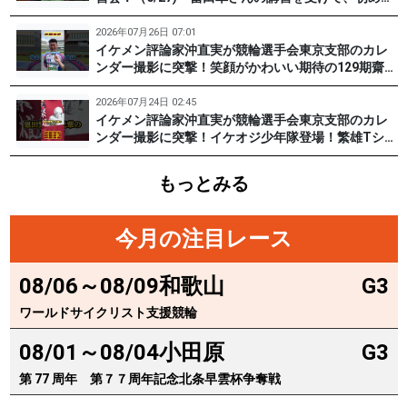
チャレンジした女子たち。果たして…？ #PR #松戸
けいりん #和田健太郎 #沖直実
2026年07月26日 07:01
イケメン評論家沖直実が競輪選手会東京支部のカレ
ンダー撮影に突撃！笑顔がかわいい期待の129期齋藤
宏樹選手登場！ #pr #松戸けいりん
2026年07月24日 02:45
イケメン評論家沖直実が競輪選手会東京支部のカレ
ンダー撮影に突撃！イケオジ少年隊登場！繁雄Tシャ
ツへの思いとは？ #PR #松戸けいりん #川口満広 #
浦山一栄 #市川健太
もっとみる
今月の注目レース
08/06～08/09
和歌山
G3
ワールドサイクリスト支援競輪
08/01～08/04
小田原
G3
第 77 周年 第７７周年記念北条早雲杯争奪戦