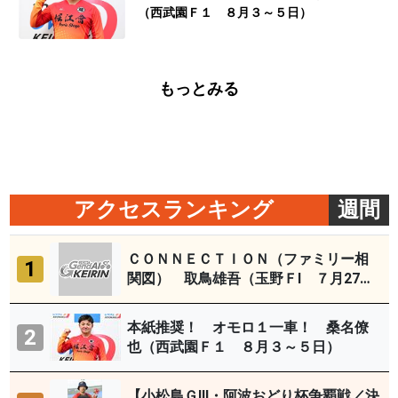
（西武園Ｆ１ ８月３～５日）
もっとみる
アクセスランキング
週間
ＣＯＮＮＥＣＴＩＯＮ（ファミリー相
1
関図） 取鳥雄吾（玉野ＦⅠ ７月27～
29日）
本紙推奨！ オモロ１一車！ 桑名僚
2
也（西武園Ｆ１ ８月３～５日）
【小松島ＧⅢ・阿波おどり杯争覇戦／決