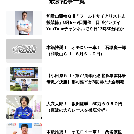
最新記事一覧
和歌山競輪ＧⅢ「ワールドサイクリスト支
援競輪」8月6～9日開催 日刊ゲンダイ
YouTubeチャンネルで９日12時30分頃から
予想生配信
本紙推奨！ オモロい一車！ 石塚慶一郎
（和歌山ＧⅢ ８月６～９日）
【小田原ＧⅢ・第77周年記念北条早雲杯争
奪戦／決勝】郡司浩平が6度目の大会制覇
大穴太郎！ 坂田康季 50万６９５０円
（直近の大穴レースを徹底分析）
本紙推奨！ オモロ１一車！ 桑名僚也