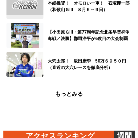
本紙推奨！ オモロい一車！ 石塚慶一郎
（和歌山ＧⅢ ８月６～９日）
【小田原ＧⅢ・第77周年記念北条早雲杯争
奪戦／決勝】郡司浩平が6度目の大会制覇
大穴太郎！ 坂田康季 50万６９５０円
（直近の大穴レースを徹底分析）
もっとみる
アクセスランキング
週間