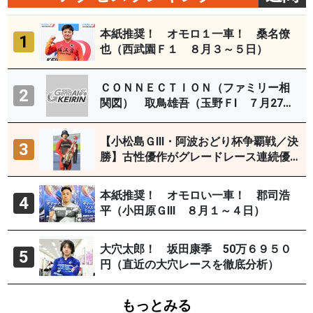
本紙推奨！ オモロ１一車！ 桑名僚
1
也（西武園Ｆ１ ８月３～５日）
ＣＯＮＮＥＣＴＩＯＮ（ファミリー相
2
関図） 取鳥雄吾（玉野ＦⅠ ７月27～
29日）
【小松島ＧⅢ・阿波おどり杯争覇戦／決
3
勝】古性優作がグレードレース連続優
勝「自分の力を出すだけ」
本紙推奨！ オモロい一車！ 郡司浩
4
平（小田原ＧⅢ ８月１～４日）
大穴太郎！ 坂田康季 50万６９５０
5
円（直近の大穴レースを徹底分析）
もっとみる