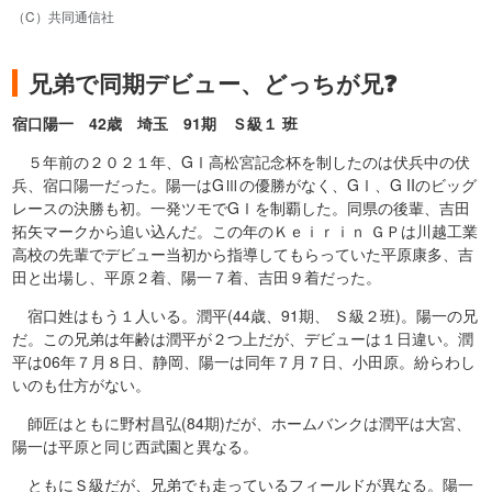
（C）共同通信社
兄弟で同期デビュー、どっちが兄❓
宿口陽一 42歳 埼玉 91期 Ｓ級１ 班
５年前の２０２１年、GⅠ高松宮記念杯を制したのは伏兵中の伏
兵、宿口陽一だった。陽一はGⅢの優勝がなく、GⅠ、G IIのビッグ
レースの決勝も初。一発ツモでGⅠを制覇した。同県の後輩、吉田
拓矢マークから追い込んだ。この年のＫｅｉｒｉｎ ＧＰは川越工業
高校の先輩でデビュー当初から指導してもらっていた平原康多、吉
田と出場し、平原２着、陽一７着、吉田９着だった。
宿口姓はもう１人いる。潤平(44歳、91期、 Ｓ級２班)。陽一の兄
だ。この兄弟は年齢は潤平が２つ上だが、デビューは１日違い。潤
平は06年７月８日、静岡、陽一は同年７月７日、小田原。紛らわし
いのも仕方がない。
師匠はともに野村昌弘(84期)だが、ホームバンクは潤平は大宮、
陽一は平原と同じ西武園と異なる。
ともにＳ級だが、兄弟でも走っているフィールドが異なる。陽一