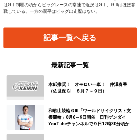
はGⅠ制覇の頃からビッグレースの常連で近況はGⅠ、G IIはほぼ参
戦している。一方の潤平はビッグ出走歴はない。
記事一覧へ戻る
最新記事一覧
本紙推奨！ オモロい一車！ 仲澤春香
（佐世保ＧⅠ ８月７～９日）
和歌山競輪ＧⅢ「ワールドサイクリスト支
援競輪」8月6～9日開催 日刊ゲンダイ
YouTubeチャンネルで９日12時30分頃から
予想生配信