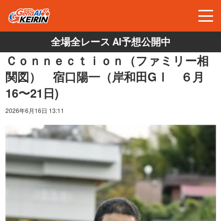
全場全レース AI予想公開中
Ｃｏｎｎｅｃｔｉｏｎ（ファミリー相
関図） 宿口陽一（岸和田GⅠ ６月
16〜21日)
2026年6月16日 13:11