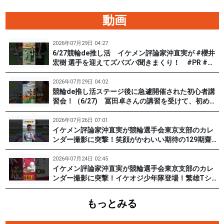
動画
2026年07月29日 04:27
6/27競輪de推し活 イケメン評論家沖直実が #櫻井
宏樹 選手を迎えてズバズバ聞きまくり！ #PR #松
戸けいりん #和田健太郎
2026年07月29日 04:02
競輪de推し活ステージ後に急遽開催された初心者講
習会！（6/27) 冨田卓さんの講習を受けて、初めて
チャレンジした女子たち。果たして…？ #PR #松戸
けいりん #和田健太郎 #沖直実
2026年07月26日 07:01
イケメン評論家沖直実が競輪選手会東京支部のカレ
ンダー撮影に突撃！笑顔がかわいい期待の129期齋藤
宏樹選手登場！ #pr #松戸けいりん
2026年07月24日 02:45
イケメン評論家沖直実が競輪選手会東京支部のカレ
ンダー撮影に突撃！イケオジ少年隊登場！繁雄Tシャ
ツへの思いとは？ #PR #松戸けいりん #川口満広 #
浦山一栄 #市川健太
もっとみる