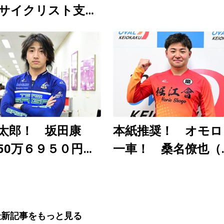
サイクリスト支援
」8月6～9日開
日刊ゲンダイ
uTubeチャンネルで
12時30分頃から予
配信
太郎！ 坂田康
本紙推奨！ オモロ
50万６９５０円
一車！ 桑名僚也（
近の大穴レースを
武園Ｆ１ ８月３～
分析）
日）
最新記事をもっと見る