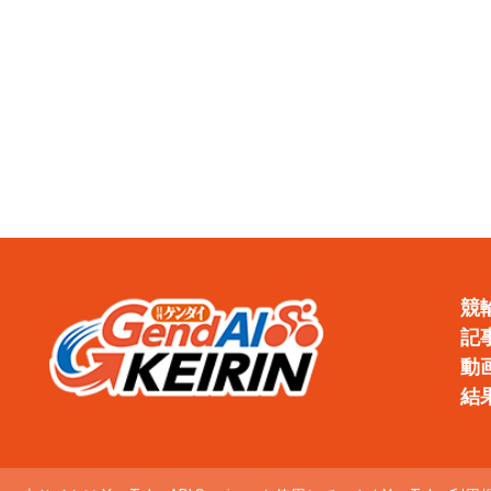
競
記
動
結