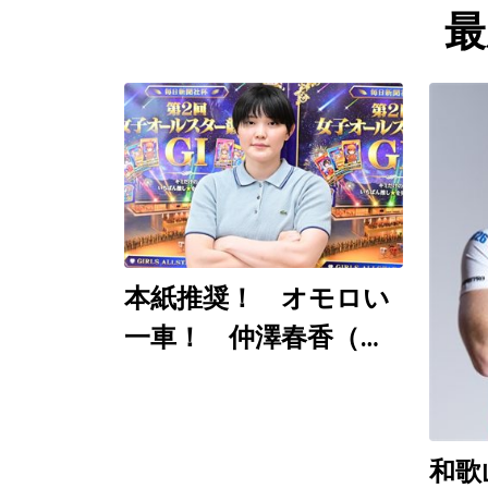
最
本紙推奨！ オモロい
一車！ 仲澤春香（佐
世保ＧⅠ ８月７～９
日）
和歌