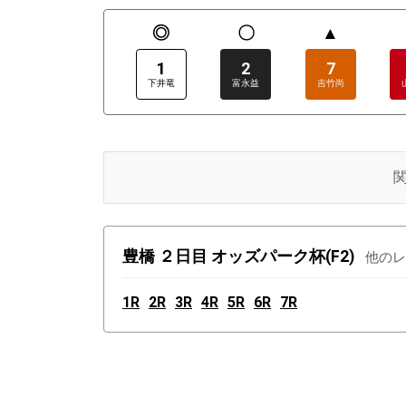
◎
〇
▲
1
2
7
下井竜
富永益
吉竹尚
豊橋 ２日目 オッズパーク杯(F2)
他のレ
1R
2R
3R
4R
5R
6R
7R