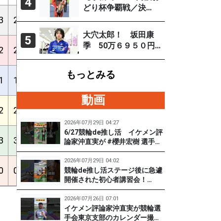
4
どり杯争覇戦／決
勝】古性優作がグレ
3
2
2
3
4
6
13%
33%
60%
3.92
ードレース連続優勝
大穴太郎！ 坂田康
5
「自分の力を出すだ
季 50万６９５０円
2
2
1
3
1
10
7%
27%
33%
3.92
け」
（直近の大穴レース
を徹底分析）
もっとみる
1
1
2
5
4
10
10%
33%
52%
3.92
動画
2
2
2
2
4
11
11%
21%
42%
3.92
2026年07月29日 04:27
6/27競輪de推し活 イケメン評
3
3
1
6
2
12
5%
33%
43%
3.92
論家沖直実が #櫻井宏樹 選手を
迎えてズバズバ聞きまくり！
#PR #松戸けいりん #和田健太
2026年07月29日 04:02
0
0
7
2
3
11
30%
39%
52%
3.92
郎
競輪de推し活ステージ後に急遽
開催された初心者講習会！
（6/27) 冨田卓さんの講習を受
けて、初めてチャレンジした女
2026年07月26日 07:01
子たち。果たして…？ #PR #松
イケメン評論家沖直実が競輪選
戸けいりん #和田健太郎 #沖直
手会東京支部のカレンダー撮影