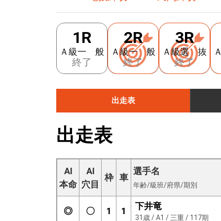
1R
2R
3R
Ａ級一 般
Ａ級一 般
Ａ級選 抜
終了
終了
終了
出走表
出走表
AI
AI
選手名
枠
車
本命
穴目
年齢/級班/府県/期別
下井竜
◎
〇
1
1
31歳 / A1 / 三重 / 117期