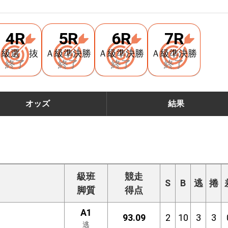
4R
5R
6R
7R
Ａ級選 抜
Ａ級準決勝
Ａ級準決勝
Ａ級準決勝
終了
終了
終了
終了
オッズ
結果
級班
競走
S
B
逃
捲
脚質
得点
A1
93.09
2
10
3
3
逃