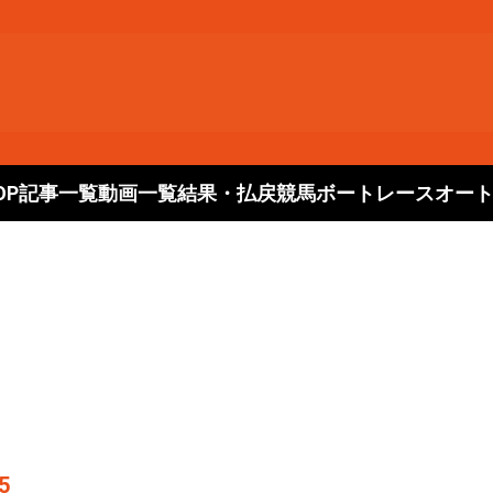
OP
記事一覧
動画一覧
結果・払戻
競馬
ボートレース
オー
5