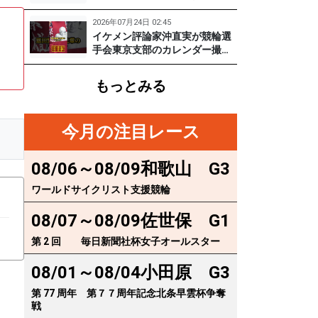
実
に突撃！笑顔がかわいい期待の
129期齋藤宏樹選手登場！ #pr #
2026年07月24日 02:45
松戸けいりん
イケメン評論家沖直実が競輪選
手会東京支部のカレンダー撮影
に突撃！イケオジ少年隊登場！
繁雄Tシャツへの思いとは？
もっとみる
#PR #松戸けいりん #川口満広
#浦山一栄 #市川健太
今月の注目レース
08/06～08/09
和歌山
G3
ワールドサイクリスト支援競輪
08/07～08/09
佐世保
G1
第 2 回 毎日新聞社杯女子オールスター
08/01～08/04
小田原
G3
第 77 周年 第７７周年記念北条早雲杯争奪
戦