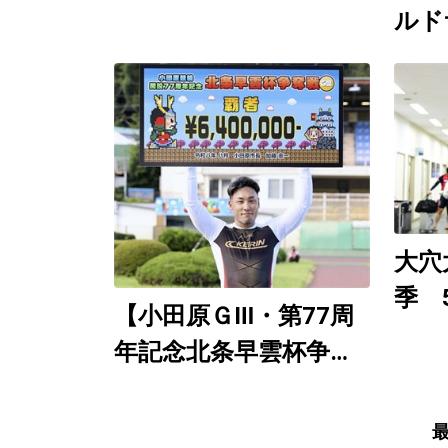
ルド
競輪
催 
Yo
９日
想生
大穴
季 
【小田原ＧⅢ・第77周
（直
年記念北条早雲杯争奪
徹底
戦／決勝】郡司浩平が6
度目の大会制覇