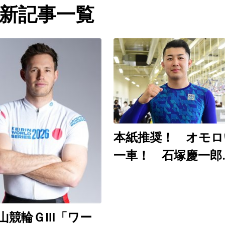
新記事一覧
本紙推奨！ オモロ
一車！ 石塚慶一郎
（和歌山ＧⅢ ８月
～９日）
山競輪ＧⅢ「ワー