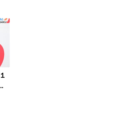
１
西
５