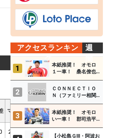
アクセスランキン
週
グ
間
本紙推奨！ オモロ
1
１一車！ 桑名僚也
（西武園Ｆ１ ８月
３～５日）
ＣＯＮＮＥＣＴＩＯ
2
Ｎ（ファミリー相関
図） 取鳥雄吾（玉
ギア
野ＦⅠ ７月27～29
差
マ
1着
2着
3着
外
勝%
2連%
3連%
本紙推奨！ オモロ
3
倍数
日）
い一車！ 郡司浩平
（小田原ＧⅢ ８月１
0
2
4
4
8
5
19%
38%
76%
3.92
～４日）
【小松島ＧⅢ・阿波お