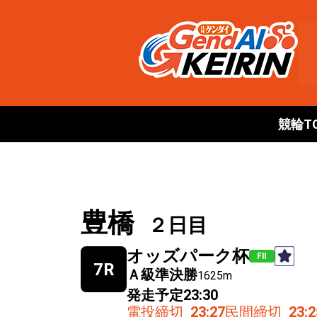
競輪T
豊橋
２日目
オッズパーク杯
FⅡ
7R
Ａ級準決勝
1625m
発走予定
23:30
電投締切
23:27
民間締切
23:2