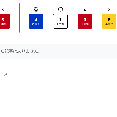
×
◎
〇
▲
×
3
4
1
3
5
山本隼
西本直
下井竜
山本隼
奥原亨
関連記事はありません。
ース