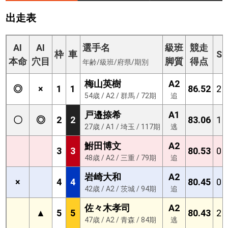
出走表
AI
AI
選手名
級班
競走
枠
車
S
本命
穴目
脚質
得点
年齢/級班/府県/期別
梅山英樹
A2
◎
×
1
1
86.52
2
54歳 / A2 / 群馬 / 72期
追
戸邉捺希
A1
〇
◎
2
2
83.06
1
27歳 / A1 / 埼玉 / 117期
逃
鮒田博文
A2
3
3
80.53
0
48歳 / A2 / 三重 / 79期
追
岩崎大和
A2
×
4
4
80.45
0
42歳 / A2 / 茨城 / 94期
追
佐々木孝司
A2
▲
5
5
80.43
2
47歳 / A2 / 青森 / 84期
逃