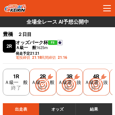
全場全レース AI予想公開中
豊橋
２日目
オッズパーク杯
FⅡ
2R
Ａ級一 般
1625m
発走予定
21:21
電投締切
21:18
民間締切
21:16
1R
2R
3R
4R
Ａ級一 般
Ａ級一 般
Ａ級選 抜
Ａ級選 抜
終了
終了
終了
終了
出走表
オッズ
結果