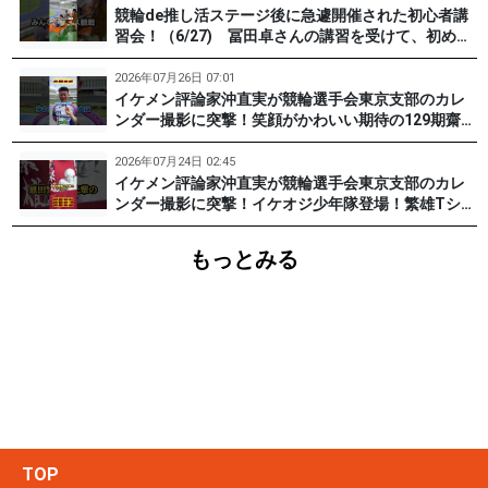
競輪de推し活ステージ後に急遽開催された初心者講
習会！（6/27) 冨田卓さんの講習を受けて、初めて
チャレンジした女子たち。果たして…？ #PR #松戸
けいりん #和田健太郎 #沖直実
2026年07月26日 07:01
イケメン評論家沖直実が競輪選手会東京支部のカレ
ンダー撮影に突撃！笑顔がかわいい期待の129期齋藤
宏樹選手登場！ #pr #松戸けいりん
2026年07月24日 02:45
イケメン評論家沖直実が競輪選手会東京支部のカレ
ンダー撮影に突撃！イケオジ少年隊登場！繁雄Tシャ
ツへの思いとは？ #PR #松戸けいりん #川口満広 #
浦山一栄 #市川健太
もっとみる
TOP