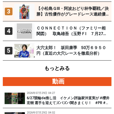
【小松島ＧⅢ・阿波おどり杯争覇戦／決
3
勝】古性優作がグレードレース連続優
勝「自分の力を出すだけ」
ＣＯＮＮＥＣＴＩＯＮ（ファミリー相
4
関図） 取鳥雄吾（玉野ＦⅠ ７月27～
29日）
大穴太郎！ 坂田康季 50万６９５０
5
円（直近の大穴レースを徹底分析）
もっとみる
動画
2026年07月29日 04:27
6/27競輪de推し活 イケメン評論家沖直実が #櫻井
宏樹 選手を迎えてズバズバ聞きまくり！ #PR #松
戸けいりん #和田健太郎
2026年07月29日 04:02