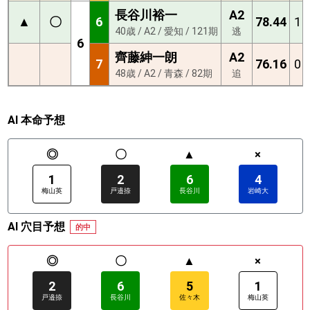
長谷川裕一
A2
▲
〇
6
78.44
1
40歳 / A2 / 愛知 / 121期
逃
6
齊藤紳一朗
A2
7
76.16
0
48歳 / A2 / 青森 / 82期
追
AI 本命予想
◎
〇
▲
×
1
2
6
4
梅山英
戸邉捺
長谷川
岩崎大
AI 穴目予想
的中
◎
〇
▲
×
2
6
5
1
戸邉捺
長谷川
佐々木
梅山英