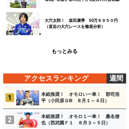
大穴太郎！ 坂田康季 50万６９５０円
（直近の大穴レースを徹底分析）
もっとみる
アクセスランキング
週間
本紙推奨！ オモロい一車！ 郡司浩
1
平（小田原ＧⅢ ８月１～４日）
本紙推奨！ オモロ１一車！ 桑名僚
2
也（西武園Ｆ１ ８月３～５日）