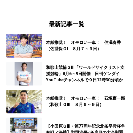
最新記事一覧
本紙推奨！ オモロい一車！ 仲澤春香
（佐世保ＧⅠ ８月７～９日）
和歌山競輪ＧⅢ「ワールドサイクリスト支
援競輪」8月6～9日開催 日刊ゲンダイ
YouTubeチャンネルで９日12時30分頃から
予想生配信
本紙推奨！ オモロい一車！ 石塚慶一郎
（和歌山ＧⅢ ８月６～９日）
【小田原ＧⅢ・第77周年記念北条早雲杯争
奪戦／決勝】郡司浩平が6度目の大会制覇