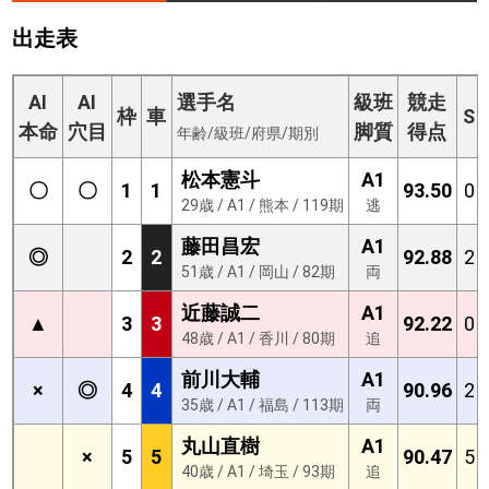
出走表
AI
AI
選手名
級班
競走
枠
車
S
本命
穴目
脚質
得点
年齢/級班/府県/期別
松本憲斗
A1
〇
〇
1
1
93.50
0
29歳 / A1 / 熊本 / 119期
逃
藤田昌宏
A1
◎
2
2
92.88
2
51歳 / A1 / 岡山 / 82期
両
近藤誠二
A1
▲
3
3
92.22
0
48歳 / A1 / 香川 / 80期
追
前川大輔
A1
×
◎
4
4
90.96
2
35歳 / A1 / 福島 / 113期
両
丸山直樹
A1
×
5
5
90.47
5
40歳 / A1 / 埼玉 / 93期
追