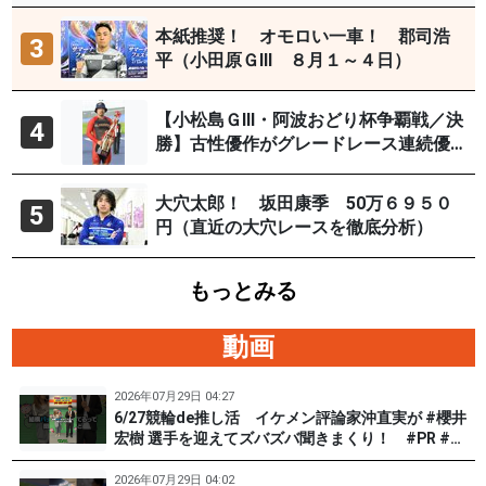
29日）
本紙推奨！ オモロい一車！ 郡司浩
3
平（小田原ＧⅢ ８月１～４日）
【小松島ＧⅢ・阿波おどり杯争覇戦／決
4
勝】古性優作がグレードレース連続優
勝「自分の力を出すだけ」
大穴太郎！ 坂田康季 50万６９５０
5
円（直近の大穴レースを徹底分析）
もっとみる
動画
2026年07月29日 04:27
6/27競輪de推し活 イケメン評論家沖直実が #櫻井
宏樹 選手を迎えてズバズバ聞きまくり！ #PR #松
戸けいりん #和田健太郎
2026年07月29日 04:02