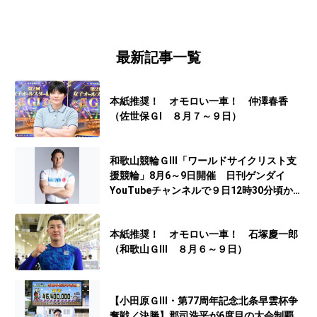
最新記事一覧
本紙推奨！ オモロい一車！ 仲澤春香
（佐世保ＧⅠ ８月７～９日）
和歌山競輪ＧⅢ「ワールドサイクリスト支
援競輪」8月6～9日開催 日刊ゲンダイ
YouTubeチャンネルで９日12時30分頃から
予想生配信
本紙推奨！ オモロい一車！ 石塚慶一郎
（和歌山ＧⅢ ８月６～９日）
【小田原ＧⅢ・第77周年記念北条早雲杯争
奪戦／決勝】郡司浩平が6度目の大会制覇