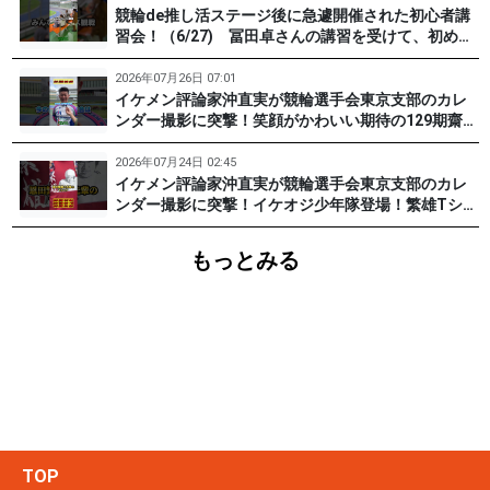
競輪de推し活ステージ後に急遽開催された初心者講
習会！（6/27) 冨田卓さんの講習を受けて、初めて
チャレンジした女子たち。果たして…？ #PR #松戸
けいりん #和田健太郎 #沖直実
2026年07月26日 07:01
イケメン評論家沖直実が競輪選手会東京支部のカレ
ンダー撮影に突撃！笑顔がかわいい期待の129期齋藤
宏樹選手登場！ #pr #松戸けいりん
2026年07月24日 02:45
イケメン評論家沖直実が競輪選手会東京支部のカレ
ンダー撮影に突撃！イケオジ少年隊登場！繁雄Tシャ
ツへの思いとは？ #PR #松戸けいりん #川口満広 #
浦山一栄 #市川健太
もっとみる
TOP