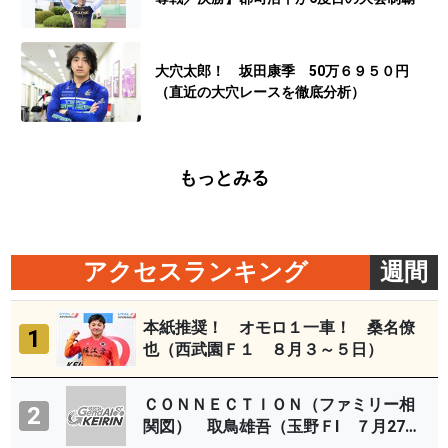
大穴太郎！ 坂田康季 50万６９５０円
（直近の大穴レースを徹底分析）
もっとみる
アクセスランキング
週間
本紙推奨！ オモロ１一車！ 桑名僚
1
也（西武園Ｆ１ ８月３～５日）
ＣＯＮＮＥＣＴＩＯＮ（ファミリー相
2
関図） 取鳥雄吾（玉野ＦⅠ ７月27～