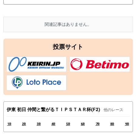
関連記事はありません。
投票サイト
伊東 初日 仲間と繋がるＴＩＰＳＴＡＲ杯(F2)
他のレース
1R
2R
3R
4R
5R
6R
7R
8R
9R