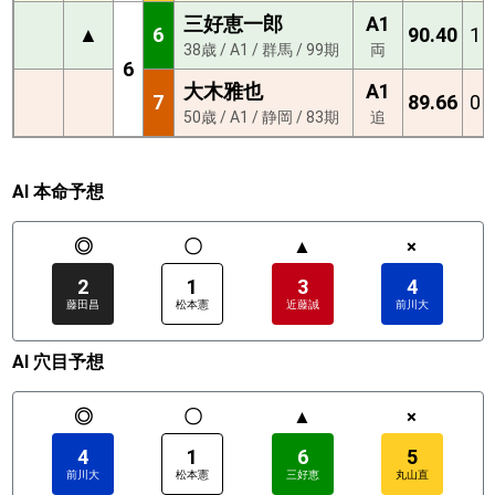
三好恵一郎
A1
▲
6
90.40
1
38歳 / A1 / 群馬 / 99期
両
6
大木雅也
A1
7
89.66
0
50歳 / A1 / 静岡 / 83期
追
AI 本命予想
◎
〇
▲
×
2
1
3
4
藤田昌
松本憲
近藤誠
前川大
AI 穴目予想
◎
〇
▲
×
4
1
6
5
前川大
松本憲
三好恵
丸山直