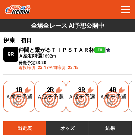
全場全レース AI予想公開中
伊東
初日
仲間と繋がるＴＩＰＳＴＡＲ杯
FⅡ
9R
Ａ級初特選
1692m
発走予定
23:20
電投締切
23:17
民間締切
23:15
1R
2R
3R
4R
Ａ級チ予選
Ａ級チ予選
Ａ級チ予選
Ａ級チ予選
終了
終了
終了
終了
出走表
オッズ
結果