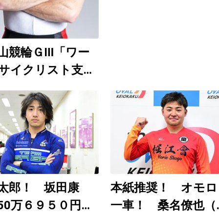
（和歌山ＧⅢ ８月
～９日）
山競輪ＧⅢ「ワー
サイクリスト支援
」8月6～9日開
日刊ゲンダイ
uTubeチャンネルで
12時30分頃から予
配信
太郎！ 坂田康
本紙推奨！ オモロ
50万６９５０円
一車！ 桑名僚也（