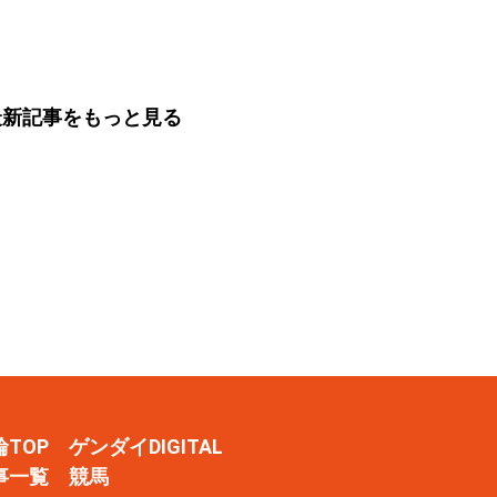
近の大穴レースを
武園Ｆ１ ８月３～
分析）
日）
最新記事をもっと見る
輪TOP
ゲンダイDIGITAL
事一覧
競馬