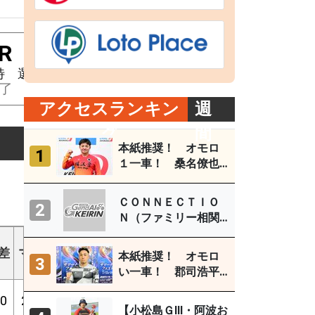
R
9R
10R
11R
12R
特 選
Ｓ級特 選
Ｓ級準決勝
Ｓ級準決勝
Ｓ級準決
了
終了
終了
終了
終了
アクセスランキン
週
グ
間
本紙推奨！ オモロ
1
１一車！ 桑名僚也
（西武園Ｆ１ ８月
３～５日）
ＣＯＮＮＥＣＴＩＯ
2
Ｎ（ファミリー相関
図） 取鳥雄吾（玉
ギア
野ＦⅠ ７月27～29
差
マ
1着
2着
3着
外
勝%
2連%
3連%
本紙推奨！ オモロ
3
倍数
日）
い一車！ 郡司浩平
（小田原ＧⅢ ８月１
0
2
0
2
2
6
0%
20%
40%
3.92
～４日）
【小松島ＧⅢ・阿波お