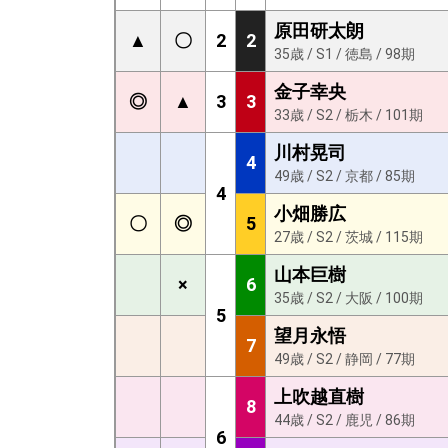
原田研太朗
▲
〇
2
2
35歳 / S1 / 徳島 / 98期
金子幸央
◎
▲
3
3
33歳 / S2 / 栃木 / 101期
川村晃司
4
49歳 / S2 / 京都 / 85期
4
小畑勝広
〇
◎
5
27歳 / S2 / 茨城 / 115期
山本巨樹
×
6
35歳 / S2 / 大阪 / 100期
5
望月永悟
7
49歳 / S2 / 静岡 / 77期
上吹越直樹
8
44歳 / S2 / 鹿児 / 86期
6