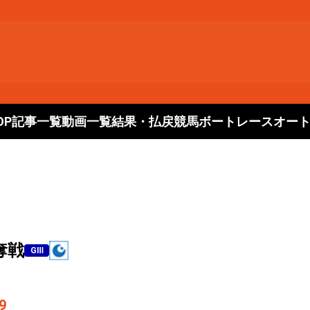
OP
記事一覧
動画一覧
結果・払戻
競馬
ボートレース
オー
奪戦
GⅢ
9