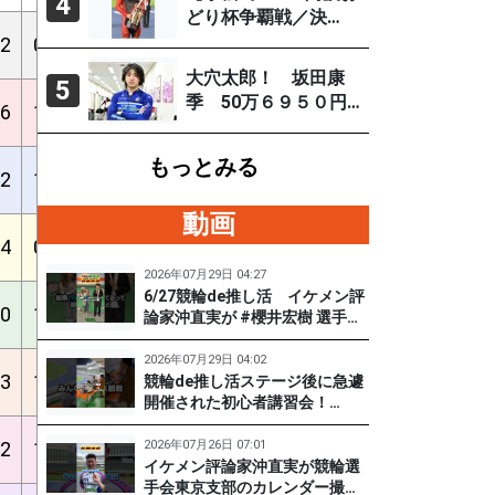
4
どり杯争覇戦／決
勝】古性優作がグレ
2
0
8
1
8
20
22%
24%
46%
3.92
ードレース連続優勝
大穴太郎！ 坂田康
5
「自分の力を出すだ
季 50万６９５０円
6
1
9
3
4
6
41%
55%
73%
3.92
け」
（直近の大穴レース
を徹底分析）
もっとみる
2
1
1
2
1
6
10%
30%
40%
3.92
動画
4
0
6
3
5
16
20%
30%
47%
3.92
2026年07月29日 04:27
6/27競輪de推し活 イケメン評
0
1
0
1
3
16
0%
5%
20%
3.92
論家沖直実が #櫻井宏樹 選手を
迎えてズバズバ聞きまくり！
#PR #松戸けいりん #和田健太
2026年07月29日 04:02
3
1
2
2
3
16
9%
17%
30%
3.92
郎
競輪de推し活ステージ後に急遽
開催された初心者講習会！
（6/27) 冨田卓さんの講習を受
けて、初めてチャレンジした女
2
1
0
4
2026年07月26日 07:01
4
20
0%
14%
29%
3.92
子たち。果たして…？ #PR #松
イケメン評論家沖直実が競輪選
戸けいりん #和田健太郎 #沖直
手会東京支部のカレンダー撮影