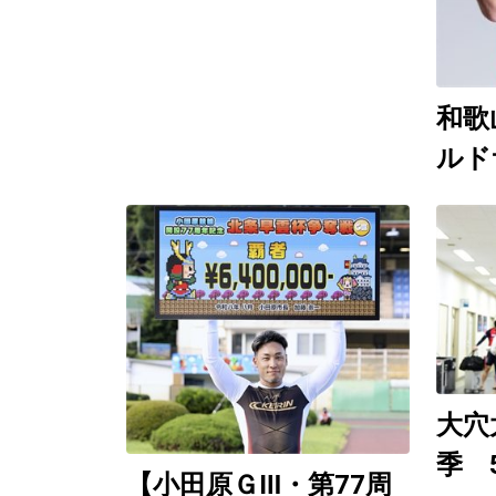
世保ＧⅠ ８月７～９
日）
和歌
ルド
競輪
催 
Yo
９日
想生
大穴
季 
【小田原ＧⅢ・第77周