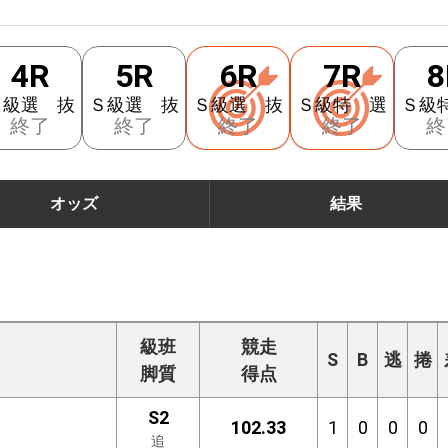
4R
5R
6R
7R
8
Ｓ級選 抜
Ｓ級選 抜
Ｓ級選 抜
Ｓ級特 選
Ｓ級
終了
終了
終了
終了
終
オッズ
結果
級班
競走
S
B
逃
捲
脚質
得点
S2
102.33
1
0
0
0
追