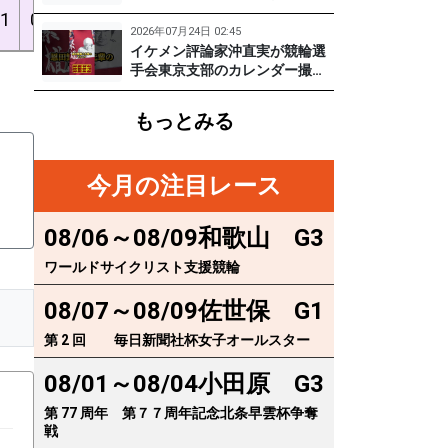
実
に突撃！笑顔がかわいい期待の
1
0
3
4
2
8
18%
41%
53%
3.92
129期齋藤宏樹選手登場！ #pr #
2026年07月24日 02:45
松戸けいりん
イケメン評論家沖直実が競輪選
手会東京支部のカレンダー撮影
に突撃！イケオジ少年隊登場！
繁雄Tシャツへの思いとは？
もっとみる
#PR #松戸けいりん #川口満広
#浦山一栄 #市川健太
今月の注目レース
08/06～08/09
和歌山
G3
ワールドサイクリスト支援競輪
08/07～08/09
佐世保
G1
第 2 回 毎日新聞社杯女子オールスター
08/01～08/04
小田原
G3
第 77 周年 第７７周年記念北条早雲杯争奪
戦