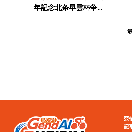
（直
年記念北条早雲杯争奪
徹底
戦／決勝】郡司浩平が6
度目の大会制覇
競
記