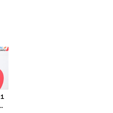
６
１
西