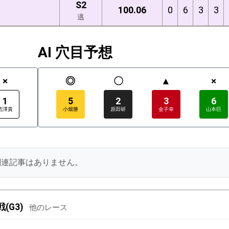
S2
100.06
0
6
3
3
逃
AI 穴目予想
×
◎
〇
▲
×
1
5
2
3
6
荒澤貴
小畑勝
原田研
金子幸
山本巨
関連記事はありません。
(G3)
他のレース