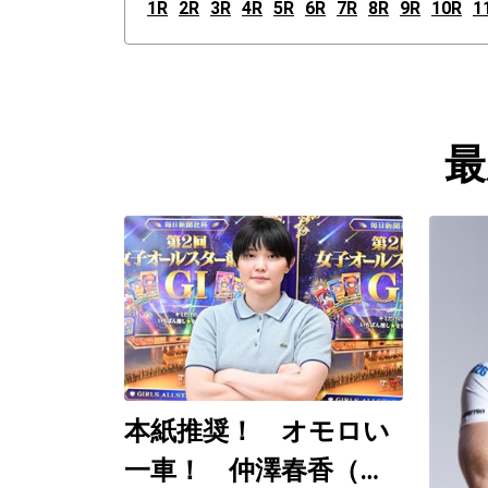
1R
2R
3R
4R
5R
6R
7R
8R
9R
10R
1
最
本紙推奨！ オモロい
一車！ 仲澤春香（佐