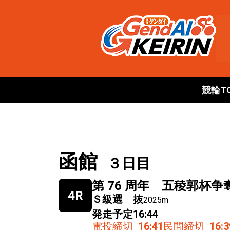
競輪T
函館
３日目
第 76 周年 五稜郭杯争
4R
Ｓ級選 抜
2025m
発走予定
16:44
電投締切
16:41
民間締切
16:3