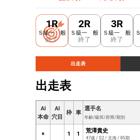
1R
2R
3R
Ｓ級一 般
Ｓ級一 般
Ｓ級一 般
終了
終了
終了
出走表
出走表
AI
AI
選手名
枠
車
本命
穴目
年齢/級班/府県/期別
荒澤貴史
×
1
1
47歳 / S2 / 北海 / 85期