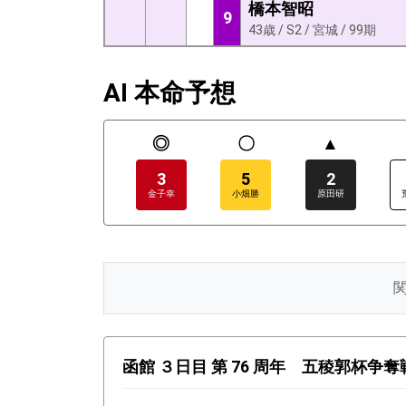
橋本智昭
9
43歳 / S2 / 宮城 / 99期
AI 本命予想
◎
〇
▲
3
5
2
金子幸
小畑勝
原田研
函館 ３日目 第 76 周年 五稜郭杯争奪戦