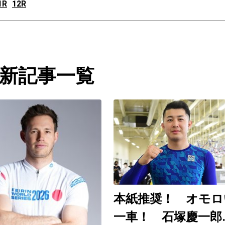
1R
12R
新記事一覧
本紙推奨！ オモロ
一車！ 石塚慶一郎