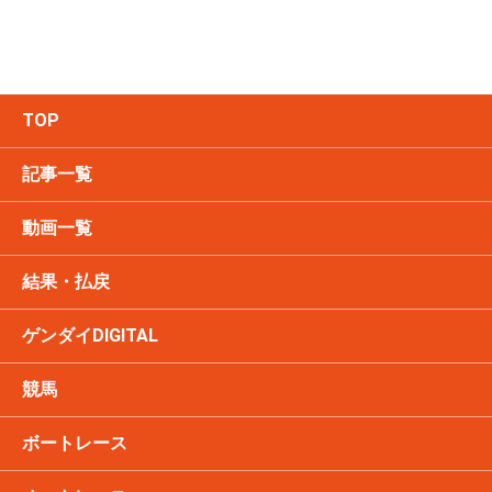
TOP
記事一覧
動画一覧
結果・払戻
ゲンダイDIGITAL
競馬
ボートレース