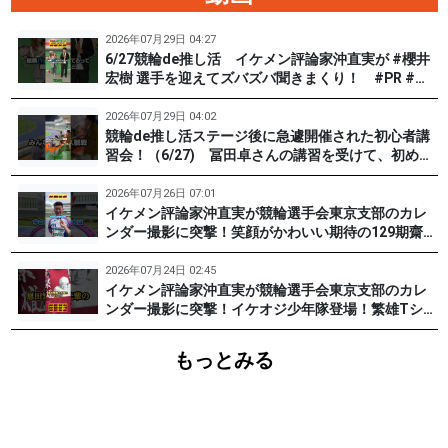
2026年07月29日 04:27
6/27競輪de推し活 イケメン評論家沖直実が #櫻井
宏樹 選手を迎えてズバズバ聞きまくり！ #PR #松
戸けいりん #和田健太郎
2026年07月29日 04:02
競輪de推し活ステージ後に急遽開催された初心者講
習会！（6/27) 冨田卓さんの講習を受けて、初めて
チャレンジした女子たち。果たして…？ #PR #松戸
けいりん #和田健太郎 #沖直実
2026年07月26日 07:01
イケメン評論家沖直実が競輪選手会東京支部のカレ
ンダー撮影に突撃！笑顔がかわいい期待の129期齋藤
宏樹選手登場！ #pr #松戸けいりん
2026年07月24日 02:45
イケメン評論家沖直実が競輪選手会東京支部のカレ
ンダー撮影に突撃！イケオジ少年隊登場！繁雄Tシャ
ツへの思いとは？ #PR #松戸けいりん #川口満広 #
浦山一栄 #市川健太
もっとみる