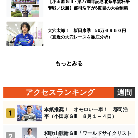
【小田原ＧⅢ・第77周年記念北条早雲杯争
奪戦／決勝】郡司浩平が6度目の大会制覇
大穴太郎！ 坂田康季 50万６９５０円
（直近の大穴レースを徹底分析）
もっとみる
アクセスランキング
週間
本紙推奨！ オモロい一車！ 郡司浩
1
平（小田原ＧⅢ ８月１～４日）
和歌山競輪ＧⅢ「ワールドサイクリスト
2