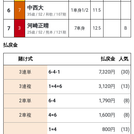
中西大
6
7
1車身1/2
11.5
35歳 / S2 / 和歌 / 107期
河崎正晴
7
3
7車身
12.5
B
25歳 / S2 / 熊本 / 121期
払戻金
賭け式
払戻金
人気
3連単
6-4-1
7,320円
(30)
3連複
1=4=6
3,120円
(13)
2車単
6-4
1,790円
(8)
2車複
4=6
1,600円
(8)
1=4
800円
(13)