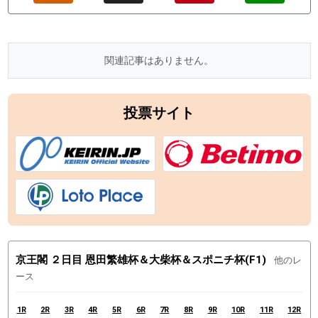
関連記事はありません。
投票サイト
京王閣 ２日目 恩田繁雄杯＆大柴杯＆スポニチ杯(F1)
他のレ
ース
1R
2R
3R
4R
5R
6R
7R
8R
9R
10R
11R
12R