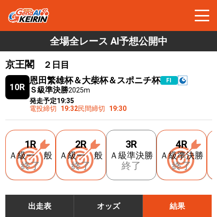
全場全レース AI予想公開中
京王閣
２日目
恩田繁雄杯＆大柴杯＆スポニチ杯
FⅠ
10R
Ｓ級準決勝
2025m
発走予定
19:35
電投締切
19:32
民間締切
19:30
1R
2R
3R
4R
Ａ級一 般
Ａ級一 般
Ａ級準決勝
Ａ級準決勝
終了
終了
終了
終了
出走表
オッズ
結果