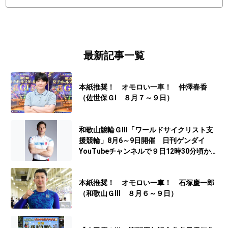
最新記事一覧
本紙推奨！ オモロい一車！ 仲澤春香
（佐世保ＧⅠ ８月７～９日）
和歌山競輪ＧⅢ「ワールドサイクリスト支
援競輪」8月6～9日開催 日刊ゲンダイ
YouTubeチャンネルで９日12時30分頃から
予想生配信
本紙推奨！ オモロい一車！ 石塚慶一郎
（和歌山ＧⅢ ８月６～９日）