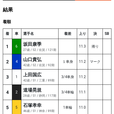
結果
着順
着
車
選手名
着差
上り
決
SB
坂田康季
1
6
11.3
捲り
27歳 / S2 / 佐賀 / 121期
山口貴弘
2
4
１車身
11.2
マーク
42歳 / S2 / 佐賀 / 92期
上田国広
3
1
3/4車身
11.2
42歳 / S1 / 三重 / 89期
道場晃規
4
2
3/4車輪
11.1
28歳 / S1 / 静岡 / 117期
石塚孝幸
5
5
1車輪
11.0
46歳 / S1 / 神奈 / 89期