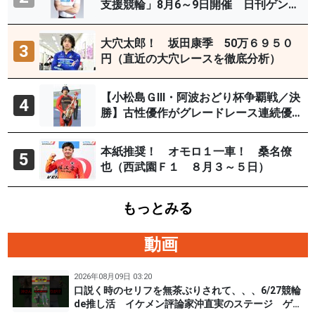
支援競輪」8月6～9日開催 日刊ゲンダ
イYouTubeチャンネルで９日12時30分
頃から予想生配信
大穴太郎！ 坂田康季 50万６９５０
3
円（直近の大穴レースを徹底分析）
【小松島ＧⅢ・阿波おどり杯争覇戦／決
4
勝】古性優作がグレードレース連続優
勝「自分の力を出すだけ」
本紙推奨！ オモロ１一車！ 桑名僚
5
也（西武園Ｆ１ ８月３～５日）
もっとみる
動画
2026年08月09日 03:20
口説く時のセリフを無茶ぶりされて、、、6/27競輪
de推し活 イケメン評論家沖直実のステージ ゲス