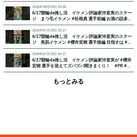
ト #松根真 選手（東京90期）後編 #PR #松戸けい
りん
2026年08月09日 03:06
6/27競輪de推し活 イケメン評論家沖直実のステー
ジ まつ毛イケメン #松根真 選手前編 お酒の話多め
です。 #PR #松戸けいりん
2026年07月29日 05:27
6/27競輪de推し活 イケメン評論家沖直実のステー
ジ 美肌イケメン #櫻井宏樹 選手後編 目指すは #田
中みな実 !? #PR #松戸けいりん
2026年07月29日 04:27
6/27競輪de推し活 イケメン評論家沖直実が #櫻井
宏樹 選手を迎えてズバズバ聞きまくり！ #PR #松
戸けいりん #和田健太郎
もっとみる