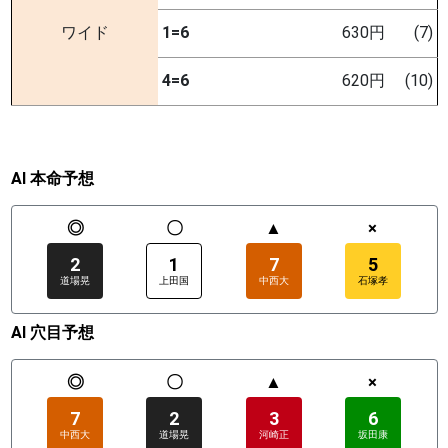
ワイド
1=6
630円
(7)
4=6
620円
(10)
AI 本命予想
◎
〇
▲
×
2
1
7
5
道場晃
上田国
中西大
石塚孝
AI 穴目予想
◎
〇
▲
×
7
2
3
6
中西大
道場晃
河崎正
坂田康