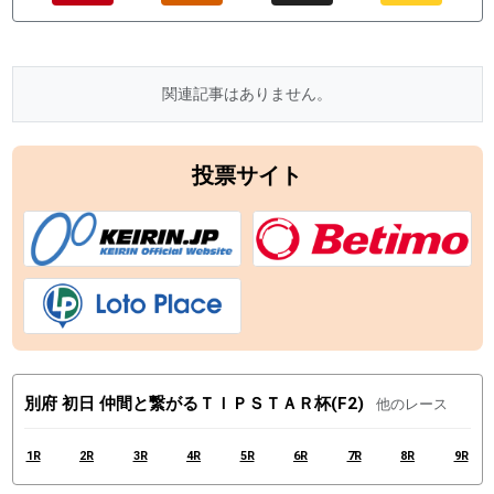
関連記事はありません。
投票サイト
別府 初日 仲間と繋がるＴＩＰＳＴＡＲ杯(F2)
他のレース
1R
2R
3R
4R
5R
6R
7R
8R
9R