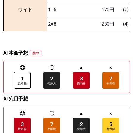
ワイド
1=6
170円
(2)
2=6
250円
(4)
AI 本命予想
的中
◎
〇
▲
×
1
2
3
7
坂本晃
梶原大
横内裕
牛田樹
AI 穴目予想
◎
〇
▲
×
3
7
2
5
横内裕
牛田樹
梶原大
倉野隆