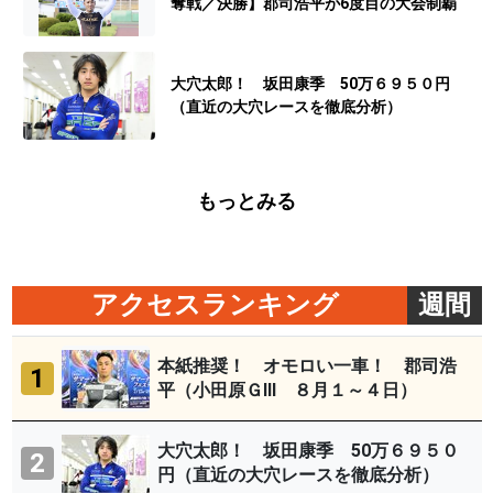
奪戦／決勝】郡司浩平が6度目の大会制覇
大穴太郎！ 坂田康季 50万６９５０円
（直近の大穴レースを徹底分析）
もっとみる
アクセスランキング
週間
本紙推奨！ オモロい一車！ 郡司浩
1
平（小田原ＧⅢ ８月１～４日）
大穴太郎！ 坂田康季 50万６９５０
2
円（直近の大穴レースを徹底分析）