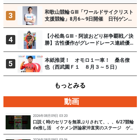
和歌山競輪ＧⅢ「ワールドサイクリスト
3
支援競輪」8月6～9日開催 日刊ゲンダ
イYouTubeチャンネルで９日12時30分
頃から予想生配信
【小松島ＧⅢ・阿波おどり杯争覇戦／決
4
勝】古性優作がグレードレース連続優
勝「自分の力を出すだけ」
本紙推奨！ オモロ１一車！ 桑名僚
5
也（西武園Ｆ１ ８月３～５日）
もっとみる
動画
2026年08月09日 03:20
口説く時のセリフを無茶ぶりされて、、、6/27競輪
de推し活 イケメン評論家沖直実のステージ ゲス
ト #松根真 選手（東京90期）後編 #PR #松戸けい
りん
2026年08月09日 03:06