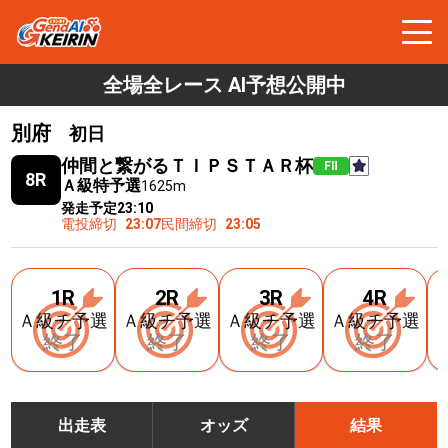
全場全レース AI予想公開中
別府
初日
仲間と繋がるＴＩＰＳＴＡＲ杯
FⅡ
8R
Ａ級特予選
1625m
発走予定
23:10
電投締切
23:07
民間締切
23:05
1R
2R
3R
4R
Ａ級チ予選
Ａ級チ予選
Ａ級チ予選
Ａ級チ予選
終了
終了
終了
終了
出走表
オッズ
結果