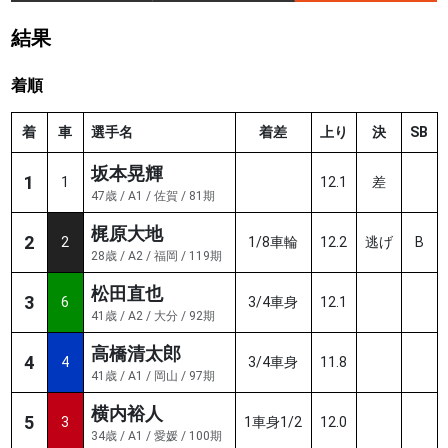
結果
着順
着
車
選手名
着差
上り
決
SB
坂本晃輝
1
1
12.1
差
47歳 / A1 / 佐賀 / 81期
梶原大地
2
2
1/8車輪
12.2
逃げ
B
28歳 / A2 / 福岡 / 119期
松田直也
3
6
3/4車身
12.1
41歳 / A2 / 大分 / 92期
高橋清太郎
4
4
3/4車身
11.8
41歳 / A1 / 岡山 / 97期
横内裕人
5
3
1車身1/2
12.0
34歳 / A1 / 愛媛 / 100期