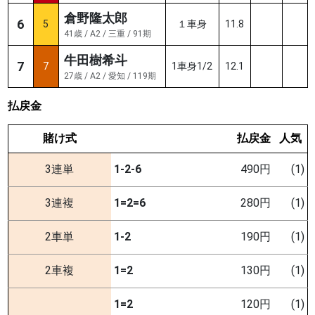
倉野隆太郎
6
5
１車身
11.8
41歳 / A2 / 三重 / 91期
牛田樹希斗
7
7
1車身1/2
12.1
27歳 / A2 / 愛知 / 119期
払戻金
賭け式
払戻金
人気
3連単
1-2-6
490円
(1)
3連複
1=2=6
280円
(1)
2車単
1-2
190円
(1)
2車複
1=2
130円
(1)
1=2
120円
(1)