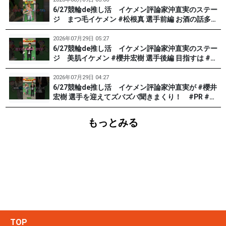
6/27競輪de推し活 イケメン評論家沖直実のステー
ジ まつ毛イケメン #松根真 選手前編 お酒の話多め
です。 #PR #松戸けいりん
2026年07月29日 05:27
6/27競輪de推し活 イケメン評論家沖直実のステー
ジ 美肌イケメン #櫻井宏樹 選手後編 目指すは #田
中みな実 !? #PR #松戸けいりん
2026年07月29日 04:27
6/27競輪de推し活 イケメン評論家沖直実が #櫻井
宏樹 選手を迎えてズバズバ聞きまくり！ #PR #松
戸けいりん #和田健太郎
もっとみる
TOP