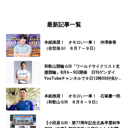
最新記事一覧
本紙推奨！ オモロい一車！ 仲澤春香
（佐世保ＧⅠ ８月７～９日）
和歌山競輪ＧⅢ「ワールドサイクリスト支
援競輪」8月6～9日開催 日刊ゲンダイ
YouTubeチャンネルで９日12時30分頃から
予想生配信
本紙推奨！ オモロい一車！ 石塚慶一郎
（和歌山ＧⅢ ８月６～９日）
【小田原ＧⅢ・第77周年記念北条早雲杯争