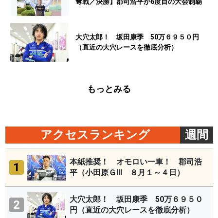
奪戦／決勝】郡司浩平が6度目の大会制覇
大穴太郎！ 坂田康季 50万６９５０円
（直近の大穴レースを徹底分析）
もっとみる
アクセスランキング
週間
本紙推奨！ オモロい一車！ 郡司浩
1
平（小田原ＧⅢ ８月１～４日）
大穴太郎！ 坂田康季 50万６９５０
2
円（直近の大穴レースを徹底分析）