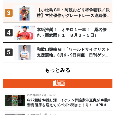
【小松島ＧⅢ・阿波おどり杯争覇戦／決
3
勝】古性優作がグレードレース連続優
勝「自分の力を出すだけ」
本紙推奨！ オモロ１一車！ 桑名僚
4
也（西武園Ｆ１ ８月３～５日）
和歌山競輪ＧⅢ「ワールドサイクリスト
5
支援競輪」8月6～9日開催 日刊ゲンダ
イYouTubeチャンネルで９日12時30分
頃から予想生配信
もっとみる
動画
2026年07月29日 04:27
6/27競輪de推し活 イケメン評論家沖直実が #櫻井
宏樹 選手を迎えてズバズバ聞きまくり！ #PR #松
戸けいりん #和田健太郎
2026年07月29日 04:02