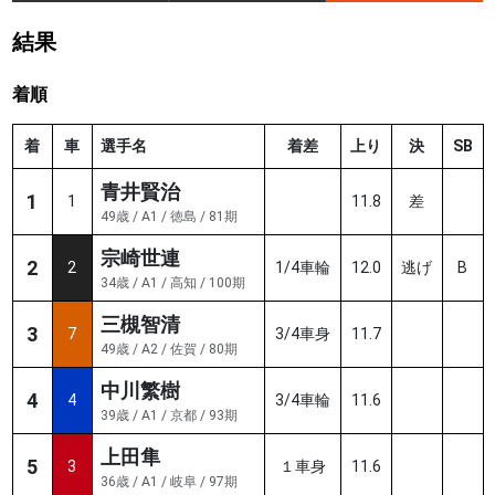
結果
着順
着
車
選手名
着差
上り
決
SB
青井賢治
1
1
11.8
差
49歳 / A1 / 徳島 / 81期
宗崎世連
2
2
1/4車輪
12.0
逃げ
B
34歳 / A1 / 高知 / 100期
三槻智清
3
7
3/4車身
11.7
49歳 / A2 / 佐賀 / 80期
中川繁樹
4
4
3/4車輪
11.6
39歳 / A1 / 京都 / 93期
上田隼
5
3
１車身
11.6
36歳 / A1 / 岐阜 / 97期