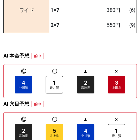
ワイド
1=7
380円
(6)
2=7
550円
(9)
AI 本命予想
的中
◎
〇
▲
×
4
1
2
3
中川繁
青井賢
宗崎世
上田隼
AI 穴目予想
的中
◎
〇
▲
×
2
5
4
1
宗崎世
井上将
中川繁
青井賢