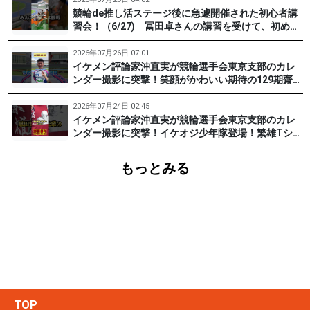
競輪de推し活ステージ後に急遽開催された初心者講
習会！（6/27) 冨田卓さんの講習を受けて、初めて
チャレンジした女子たち。果たして…？ #PR #松戸
けいりん #和田健太郎 #沖直実
2026年07月26日 07:01
イケメン評論家沖直実が競輪選手会東京支部のカレ
ンダー撮影に突撃！笑顔がかわいい期待の129期齋藤
宏樹選手登場！ #pr #松戸けいりん
2026年07月24日 02:45
イケメン評論家沖直実が競輪選手会東京支部のカレ
ンダー撮影に突撃！イケオジ少年隊登場！繁雄Tシャ
ツへの思いとは？ #PR #松戸けいりん #川口満広 #
浦山一栄 #市川健太
もっとみる
TOP