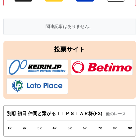
関連記事はありません。
投票サイト
別府 初日 仲間と繋がるＴＩＰＳＴＡＲ杯(F2)
他のレース
1R
2R
3R
4R
5R
6R
7R
8R
9R