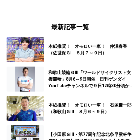
最新記事一覧
本紙推奨！ オモロい一車！ 仲澤春香
（佐世保ＧⅠ ８月７～９日）
和歌山競輪ＧⅢ「ワールドサイクリスト支
援競輪」8月6～9日開催 日刊ゲンダイ
YouTubeチャンネルで９日12時30分頃から
予想生配信
本紙推奨！ オモロい一車！ 石塚慶一郎
（和歌山ＧⅢ ８月６～９日）
【小田原ＧⅢ・第77周年記念北条早雲杯争