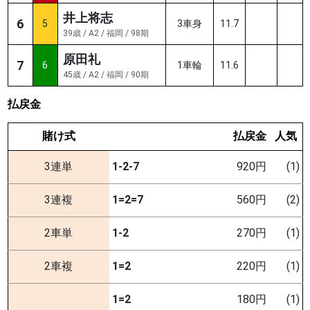
井上将志
6
5
3車身
11.7
39歳 / A2 / 福岡 / 98期
原田礼
7
6
1車輪
11.6
45歳 / A2 / 福岡 / 90期
払戻金
賭け式
払戻金
人気
3連単
1-2-7
920円
(1)
3連複
1=2=7
560円
(2)
2車単
1-2
270円
(1)
2車複
1=2
220円
(1)
1=2
180円
(1)