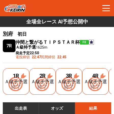
全場全レース AI予想公開中
別府
初日
仲間と繋がるＴＩＰＳＴＡＲ杯
FⅡ
7R
Ａ級特予選
1625m
発走予定
22:50
電投締切
22:47
民間締切
22:45
1R
2R
3R
4R
Ａ級チ予選
Ａ級チ予選
Ａ級チ予選
Ａ級チ予選
終了
終了
終了
終了
出走表
オッズ
結果