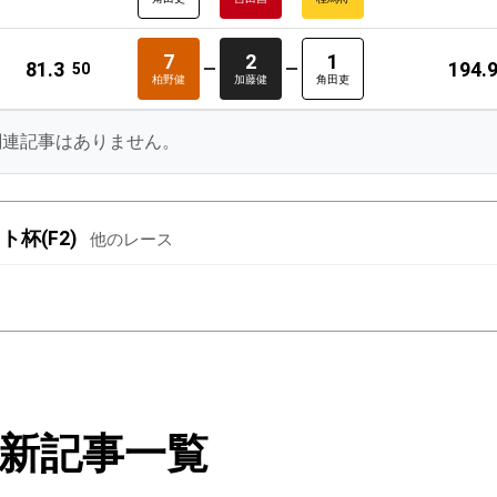
7
2
1
81.3
194.
50
柏野健
加藤健
角田吏
関連記事はありません。
杯(F2)
他のレース
新記事一覧