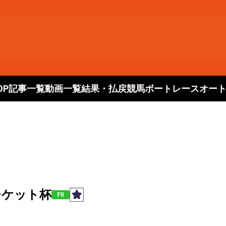
OP
記事一覧
動画一覧
結果・払戻
競馬
ボートレース
オー
チケット杯
FⅡ