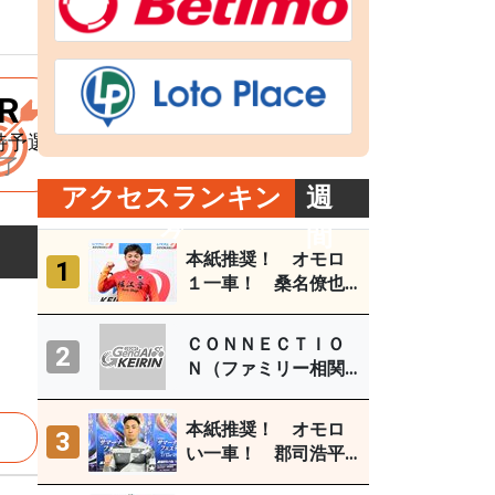
R
9R
特予選
Ａ級初特選
了
終了
アクセスランキン
週
グ
間
本紙推奨！ オモロ
1
１一車！ 桑名僚也
（西武園Ｆ１ ８月
３～５日）
ＣＯＮＮＥＣＴＩＯ
2
Ｎ（ファミリー相関
図） 取鳥雄吾（玉
野ＦⅠ ７月27～29
本紙推奨！ オモロ
3
日）
い一車！ 郡司浩平
（小田原ＧⅢ ８月１