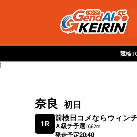
競輪T
}
奈良
初日
前検日コメならウィン
1R
Ａ級チ予選
1682m
発走予定
20:40