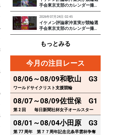
戸けいりん #和田健太郎 #沖直
5
手会東京支部のカレンダー撮影
実
に突撃！笑顔がかわいい期待の
129期齋藤宏樹選手登場！ #pr #
2026年07月24日 02:45
松戸けいりん
イケメン評論家沖直実が競輪選
4
手会東京支部のカレンダー撮影
に突撃！イケオジ少年隊登場！
繁雄Tシャツへの思いとは？
もっとみる
#PR #松戸けいりん #川口満広
3
#浦山一栄 #市川健太
今月の注目レース
5
08/06～08/09
和歌山
G3
ワールドサイクリスト支援競輪
9
08/07～08/09
佐世保
G1
第 2 回 毎日新聞社杯女子オールスター
5
08/01～08/04
小田原
G3
第 77 周年 第７７周年記念北条早雲杯争奪