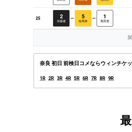
2
5
1
25
加藤健
桂馬将
角田吏
奈良 初日 前検日コメならウィンチケット
1R
2R
3R
4R
5R
6R
7R
8R
9R
最