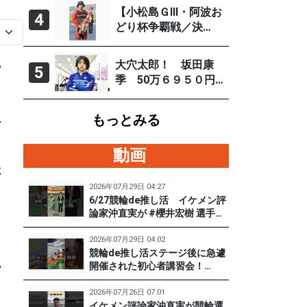
～４日）
【小松島ＧⅢ・阿波お
4
どり杯争覇戦／決
勝】古性優作がグレ
ードレース連続優勝
大穴太郎！ 坂田康
7
5
「自分の力を出すだ
季 50万６９５０円
け」
（直近の大穴レース
を徹底分析）
もっとみる
4
動画
2
2026年07月29日 04:27
6/27競輪de推し活 イケメン評
論家沖直実が #櫻井宏樹 選手を
1
迎えてズバズバ聞きまくり！
#PR #松戸けいりん #和田健太
2026年07月29日 04:02
郎
競輪de推し活ステージ後に急遽
開催された初心者講習会！
7
（6/27) 冨田卓さんの講習を受
けて、初めてチャレンジした女
2026年07月26日 07:01
子たち。果たして…？ #PR #松
イケメン評論家沖直実が競輪選