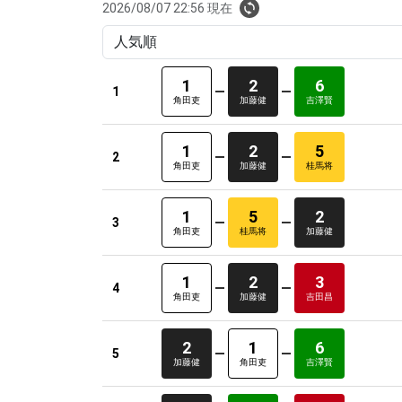
2026/08/07 22:56 現在
1
2
6
1
角田吏
加藤健
吉澤賢
1
2
5
2
角田吏
加藤健
桂馬将
1
5
2
3
角田吏
桂馬将
加藤健
1
2
3
4
角田吏
加藤健
吉田昌
2
1
6
5
加藤健
角田吏
吉澤賢