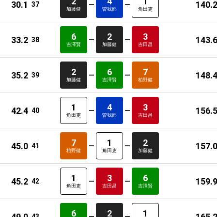
2
4
1
30.1
140.
37
加藤健
曽我部
角田吏
6
2
3
33.2
143.
38
吉澤賢
加藤健
吉田昌
2
6
7
35.2
148.
39
加藤健
吉澤賢
柏野健
1
4
3
42.4
156.
40
角田吏
曽我部
吉田昌
7
1
2
45.0
157.
41
柏野健
角田吏
加藤健
1
3
6
45.2
159.
42
角田吏
吉田昌
吉澤賢
6
2
1
49.0
165.
43