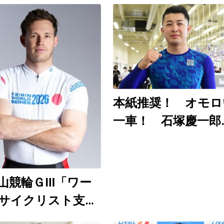
本紙推奨！ オモロ
一車！ 石塚慶一郎
（和歌山ＧⅢ ８月
～９日）
山競輪ＧⅢ「ワー
サイクリスト支援
」8月6～9日開