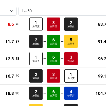
1
3
2
8.6
83.
26
角田吏
吉田昌
加藤健
2
6
5
11.7
91.
27
加藤健
吉澤賢
桂馬将
1
6
3
12.3
96.
28
角田吏
吉澤賢
吉田昌
2
3
1
16.7
99.
29
加藤健
吉田昌
角田吏
2
6
4
18.8
104.
30
加藤健
吉澤賢
曽我部