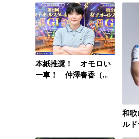
本紙推奨！ オモロい
一車！ 仲澤春香（佐
世保ＧⅠ ８月７～９
日）
和歌
ルド
競輪