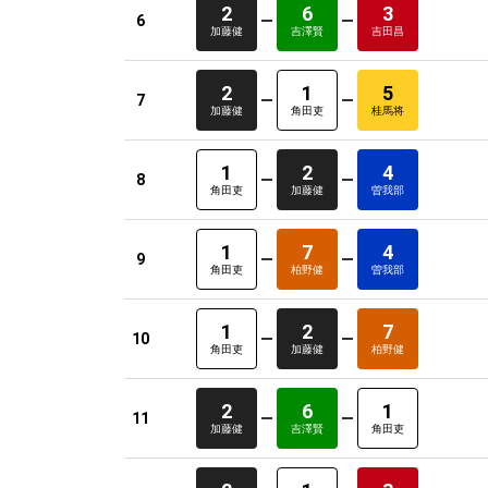
2
6
3
6
加藤健
吉澤賢
吉田昌
2
1
5
7
加藤健
角田吏
桂馬将
1
2
4
8
角田吏
加藤健
曽我部
1
7
4
9
角田吏
柏野健
曽我部
1
2
7
10
角田吏
加藤健
柏野健
2
6
1
11
加藤健
吉澤賢
角田吏