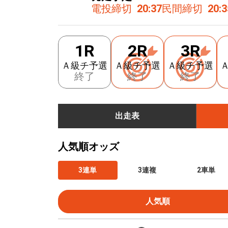
電投締切
20:37
民間締切
20:3
1R
2R
3R
Ａ級チ予選
Ａ級チ予選
Ａ級チ予選
終了
終了
終了
出走表
人気順オッズ
3連単
3連複
2車単
人気順