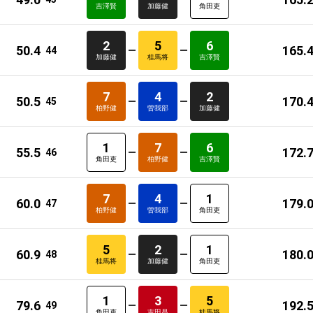
吉澤賢
加藤健
角田吏
2
5
6
50.4
165.
44
加藤健
桂馬将
吉澤賢
7
4
2
50.5
170.
45
柏野健
曽我部
加藤健
1
7
6
55.5
172.
46
角田吏
柏野健
吉澤賢
7
4
1
60.0
179.
47
柏野健
曽我部
角田吏
5
2
1
60.9
180.
48
桂馬将
加藤健
角田吏
1
3
5
79.6
192.
49
角田吏
吉田昌
桂馬将