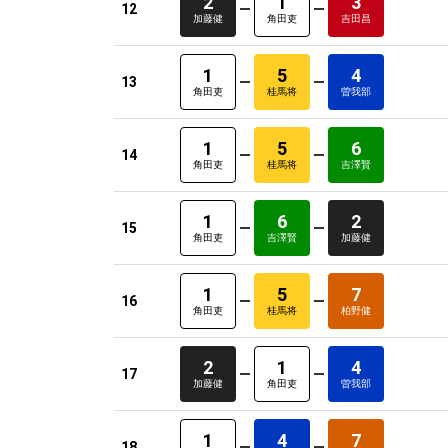
2
1
3
12
加藤健
角田吏
吉田昌
1
5
4
13
角田吏
桂馬将
曽我部
1
5
6
14
角田吏
桂馬将
吉澤賢
1
6
2
15
角田吏
吉澤賢
加藤健
1
5
7
16
角田吏
桂馬将
柏野健
2
1
4
17
加藤健
角田吏
曽我部
1
4
7
18