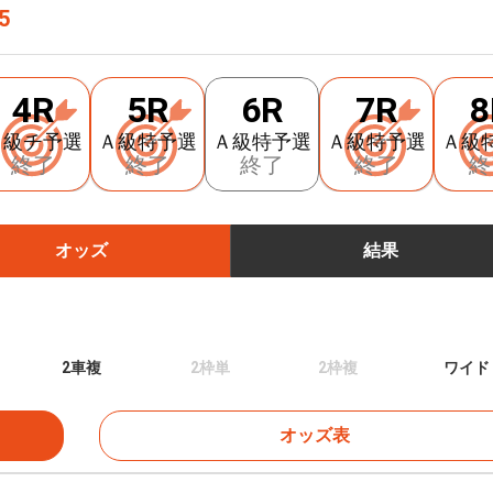
5
4R
5R
6R
7R
8
Ａ級チ予選
Ａ級特予選
Ａ級特予選
Ａ級特予選
Ａ級
終了
終了
終了
終了
終
オッズ
結果
2車複
2枠単
2枠複
ワイド
オッズ表