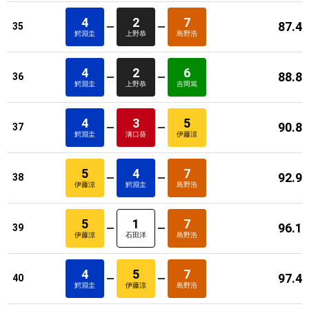
4
2
7
87.4
35
鰐淵圭
上野恭
島野浩
4
2
6
88.8
36
鰐淵圭
上野恭
吉岡篤
4
3
5
90.8
37
鰐淵圭
溝口葵
伊藤涼
5
4
7
92.9
38
伊藤涼
鰐淵圭
島野浩
5
1
7
96.1
39
伊藤涼
石田洋
島野浩
4
5
7
97.4
40
鰐淵圭
伊藤涼
島野浩