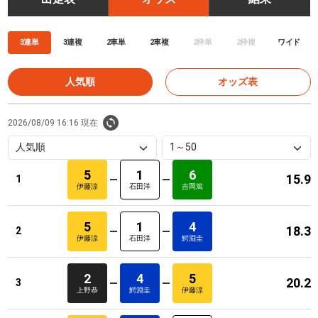
3連単
3連複
2車単
2車複
2枠単
2枠複
ワイド
人気順
オッズ表
2026/08/09 16:16 現在
5
1
6
15.9
1
伊藤涼
石田洋
吉岡篤
5
1
4
18.3
2
伊藤涼
石田洋
鰐淵圭
2
4
5
20.2
3
上野恭
鰐淵圭
伊藤涼