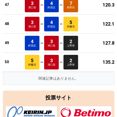
3
4
7
120.3
47
溝口葵
鰐淵圭
島野浩
3
4
5
122.1
48
溝口葵
鰐淵圭
伊藤涼
4
3
2
127.8
49
鰐淵圭
溝口葵
上野恭
5
3
2
135.2
50
伊藤涼
溝口葵
上野恭
関連記事はありません。
投票サイト