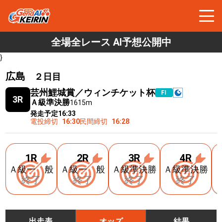
全場全レース AI予想公開中
}
広島
２日目
芸州鯉城賞／ウィンチケット杯
FⅠ
3R
Ａ級準決勝
1615m
発走予定
16:33
電投締切
16:30
民間締切
16:28
1R
2R
3R
4R
Ａ級一 般
Ａ級一 般
Ａ級準決勝
Ａ級準決勝
終了
終了
終了
終了
出走表
オッズ
結果