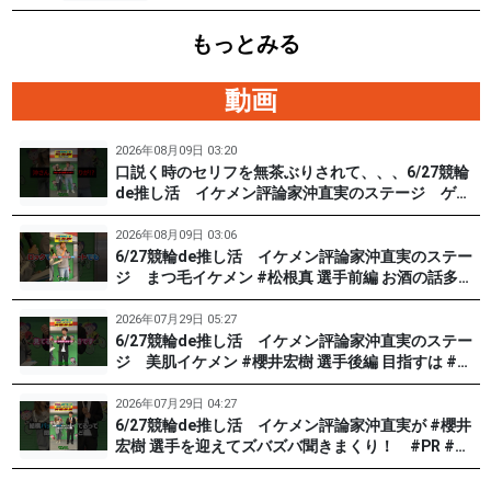
もっとみる
動画
2026年08月09日 03:20
口説く時のセリフを無茶ぶりされて、、、6/27競輪
de推し活 イケメン評論家沖直実のステージ ゲス
ト #松根真 選手（東京90期）後編 #PR #松戸けい
りん
2026年08月09日 03:06
6/27競輪de推し活 イケメン評論家沖直実のステー
ジ まつ毛イケメン #松根真 選手前編 お酒の話多め
です。 #PR #松戸けいりん
2026年07月29日 05:27
6/27競輪de推し活 イケメン評論家沖直実のステー
ジ 美肌イケメン #櫻井宏樹 選手後編 目指すは #田
中みな実 !? #PR #松戸けいりん
2026年07月29日 04:27
6/27競輪de推し活 イケメン評論家沖直実が #櫻井
宏樹 選手を迎えてズバズバ聞きまくり！ #PR #松
戸けいりん #和田健太郎