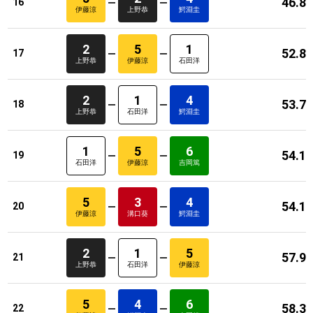
46.8
16
伊藤涼
上野恭
鰐淵圭
2
5
1
52.8
17
上野恭
伊藤涼
石田洋
2
1
4
53.7
18
上野恭
石田洋
鰐淵圭
1
5
6
54.1
19
石田洋
伊藤涼
吉岡篤
5
3
4
54.1
20
伊藤涼
溝口葵
鰐淵圭
2
1
5
57.9
21
上野恭
石田洋
伊藤涼
5
4
6
58.3
22