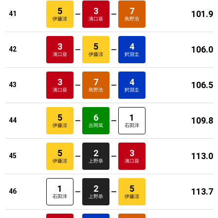
5
3
7
101.9
41
伊藤涼
溝口葵
島野浩
3
5
4
106.0
42
溝口葵
伊藤涼
鰐淵圭
3
7
4
106.5
43
溝口葵
島野浩
鰐淵圭
5
6
1
109.8
44
伊藤涼
吉岡篤
石田洋
5
2
3
113.0
45
伊藤涼
上野恭
溝口葵
1
2
5
113.7
46
石田洋
上野恭
伊藤涼