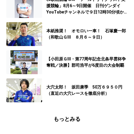
援競輪」8月6～9日開催 日刊ゲンダイ
YouTubeチャンネルで９日12時30分頃から
予想生配信
本紙推奨！ オモロい一車！ 石塚慶一郎
（和歌山ＧⅢ ８月６～９日）
【小田原ＧⅢ・第77周年記念北条早雲杯争
奪戦／決勝】郡司浩平が6度目の大会制覇
大穴太郎！ 坂田康季 50万６９５０円
（直近の大穴レースを徹底分析）
もっとみる