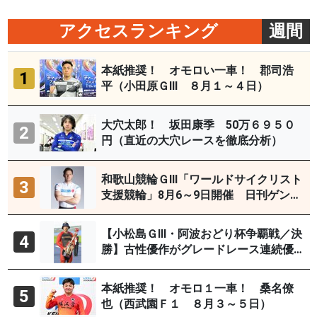
アクセスランキング
週間
本紙推奨！ オモロい一車！ 郡司浩
1
平（小田原ＧⅢ ８月１～４日）
大穴太郎！ 坂田康季 50万６９５０
2
円（直近の大穴レースを徹底分析）
和歌山競輪ＧⅢ「ワールドサイクリスト
3
支援競輪」8月6～9日開催 日刊ゲンダ
イYouTubeチャンネルで９日12時30分
頃から予想生配信
【小松島ＧⅢ・阿波おどり杯争覇戦／決
4
勝】古性優作がグレードレース連続優
勝「自分の力を出すだけ」
本紙推奨！ オモロ１一車！ 桑名僚
5
也（西武園Ｆ１ ８月３～５日）