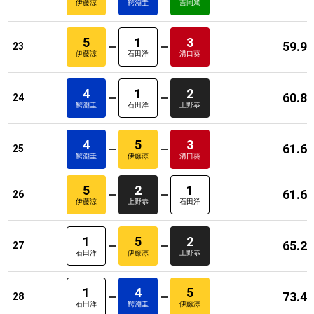
伊藤涼
鰐淵圭
吉岡篤
5
1
3
59.9
23
伊藤涼
石田洋
溝口葵
4
1
2
60.8
24
鰐淵圭
石田洋
上野恭
4
5
3
61.6
25
鰐淵圭
伊藤涼
溝口葵
5
2
1
61.6
26
伊藤涼
上野恭
石田洋
1
5
2
65.2
27
石田洋
伊藤涼
上野恭
1
4
5
73.4
28
石田洋
鰐淵圭
伊藤涼