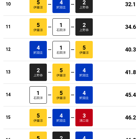
5
4
2
32.1
10
伊藤涼
鰐淵圭
上野恭
5
1
2
34.6
11
伊藤涼
石田洋
上野恭
4
1
5
40.3
12
鰐淵圭
石田洋
伊藤涼
2
5
4
41.8
13
上野恭
伊藤涼
鰐淵圭
1
5
4
45.4
14
石田洋
伊藤涼
鰐淵圭
5
4
3
46.2
15
伊藤涼
鰐淵圭
溝口葵
5
2
4