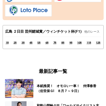
広島 ２日目 芸州鯉城賞／ウィンチケット杯(F1)
他のレース
1R
2R
3R
4R
5R
6R
7R
8R
9R
10R
11R
12R
最新記事一覧
本紙推奨！ オモロい一車！ 仲澤春香
（佐世保ＧⅠ ８月７～９日）
和歌山競輪ＧⅢ「ワールドサイクリスト支