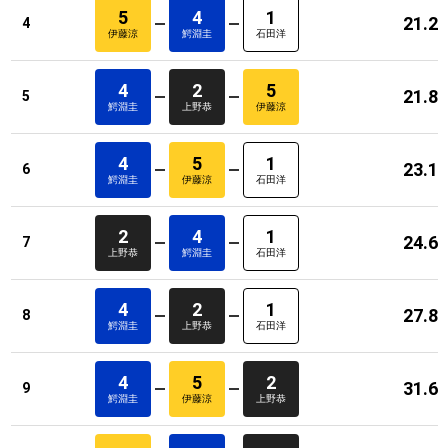
5
4
1
21.2
4
伊藤涼
鰐淵圭
石田洋
4
2
5
21.8
5
鰐淵圭
上野恭
伊藤涼
4
5
1
23.1
6
鰐淵圭
伊藤涼
石田洋
2
4
1
24.6
7
上野恭
鰐淵圭
石田洋
4
2
1
27.8
8
鰐淵圭
上野恭
石田洋
4
5
2
31.6
9
鰐淵圭
伊藤涼
上野恭