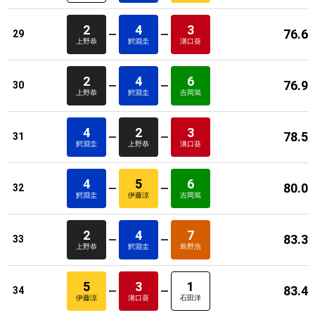
2
4
3
76.6
29
上野恭
鰐淵圭
溝口葵
2
4
6
76.9
30
上野恭
鰐淵圭
吉岡篤
4
2
3
78.5
31
鰐淵圭
上野恭
溝口葵
4
5
6
80.0
32
鰐淵圭
伊藤涼
吉岡篤
2
4
7
83.3
33
上野恭
鰐淵圭
島野浩
5
3
1
83.4
34
伊藤涼
溝口葵
石田洋