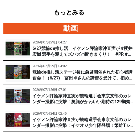
29日）
もっとみる
動画
2026年07月29日 04:27
6/27競輪de推し活 イケメン評論家沖直実が #櫻井
宏樹 選手を迎えてズバズバ聞きまくり！ #PR #松
戸けいりん #和田健太郎
2026年07月29日 04:02
競輪de推し活ステージ後に急遽開催された初心者講
習会！（6/27) 冨田卓さんの講習を受けて、初めて
チャレンジした女子たち。果たして…？ #PR #松戸
けいりん #和田健太郎 #沖直実
2026年07月26日 07:01
イケメン評論家沖直実が競輪選手会東京支部のカレ
ンダー撮影に突撃！笑顔がかわいい期待の129期齋藤
宏樹選手登場！ #pr #松戸けいりん
2026年07月24日 02:45
イケメン評論家沖直実が競輪選手会東京支部のカレ
ンダー撮影に突撃！イケオジ少年隊登場！繁雄Tシャ
ツへの思いとは？ #PR #松戸けいりん #川口満広 #
浦山一栄 #市川健太