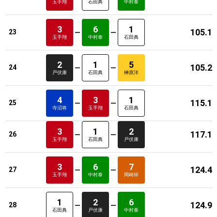
玉手翔
石田典
中村泰
3
6
1
105.1
23
玉手翔
中村泰
石田典
2
1
5
105.2
24
戸伏康
石田典
榊原洋
4
3
1
115.1
25
寺沼将
玉手翔
石田典
3
1
2
117.1
26
玉手翔
石田典
戸伏康
3
6
7
124.4
27
玉手翔
中村泰
岡崎祥
1
2
6
124.9
28
石田典
戸伏康
中村泰