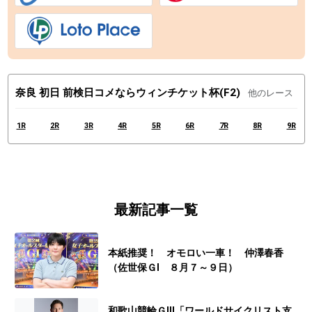
奈良 初日 前検日コメならウィンチケット杯(F2)
他のレース
1R
2R
3R
4R
5R
6R
7R
8R
9R
最新記事一覧
本紙推奨！ オモロい一車！ 仲澤春香
（佐世保ＧⅠ ８月７～９日）
和歌山競輪ＧⅢ「ワールドサイクリスト支