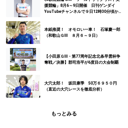
援競輪」8月6～9日開催 日刊ゲンダイ
YouTubeチャンネルで９日12時30分頃から
予想生配信
本紙推奨！ オモロい一車！ 石塚慶一郎
（和歌山ＧⅢ ８月６～９日）
【小田原ＧⅢ・第77周年記念北条早雲杯争
奪戦／決勝】郡司浩平が6度目の大会制覇
大穴太郎！ 坂田康季 50万６９５０円
（直近の大穴レースを徹底分析）
もっとみる