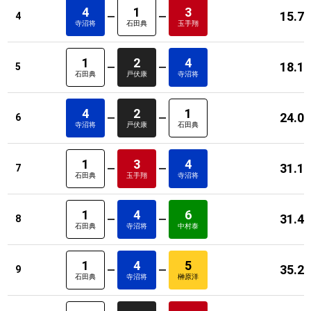
4
1
3
15.7
4
寺沼将
石田典
玉手翔
1
2
4
18.1
5
石田典
戸伏康
寺沼将
4
2
1
24.0
6
寺沼将
戸伏康
石田典
1
3
4
31.1
7
石田典
玉手翔
寺沼将
1
4
6
31.4
8
石田典
寺沼将
中村泰
1
4
5
35.2
9
石田典
寺沼将
榊原洋