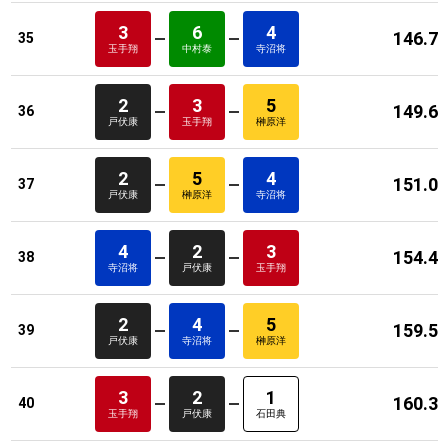
3
6
4
146.7
35
玉手翔
中村泰
寺沼将
2
3
5
149.6
36
戸伏康
玉手翔
榊原洋
2
5
4
151.0
37
戸伏康
榊原洋
寺沼将
4
2
3
154.4
38
寺沼将
戸伏康
玉手翔
2
4
5
159.5
39
戸伏康
寺沼将
榊原洋
3
2
1
160.3
40
玉手翔
戸伏康
石田典