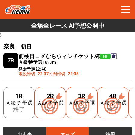
全場全レース AI予想公開中
}
奈良
初日
前検日コメならウィンチケット杯
FⅡ
7R
Ａ級特予選
1682m
発走予定
22:40
電投締切
22:37
民間締切
22:35
1R
2R
3R
4R
Ａ級チ予選
Ａ級チ予選
Ａ級チ予選
Ａ級チ予選
終了
終了
終了
終了
出走表
オッズ
結果