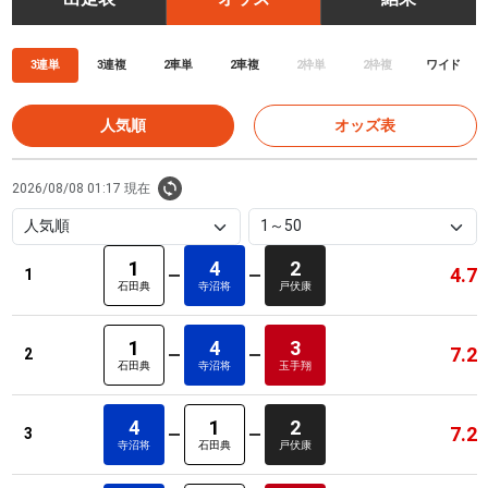
3連単
3連複
2車単
2車複
2枠単
2枠複
ワイド
人気順
オッズ表
2026/08/08 01:17 現在
1
4
2
4.7
1
石田典
寺沼将
戸伏康
1
4
3
7.2
2
石田典
寺沼将
玉手翔
4
1
2
7.2
3
寺沼将
石田典
戸伏康