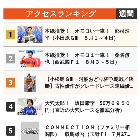
アクセスランキング
週間
本紙推奨！ オモロい一車！ 郡司浩
1
平（小田原ＧⅢ ８月１～４日）
本紙推奨！ オモロ１一車！ 桑名僚
2
也（西武園Ｆ１ ８月３～５日）
【小松島ＧⅢ・阿波おどり杯争覇戦／決
3
勝】古性優作がグレードレース連続優
勝「自分の力を出すだけ」
大穴太郎！ 坂田康季 50万６９５０
4
円（直近の大穴レースを徹底分析）
ＣＯＮＮＥＣＴＩＯＮ（ファミリー相
5
関図） 取鳥雄吾（玉野ＦⅠ ７月27～