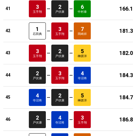
3
2
6
166.1
41
玉手翔
戸伏康
中村泰
1
3
7
181.3
42
石田典
玉手翔
岡崎祥
3
2
5
182.0
43
玉手翔
戸伏康
榊原洋
2
3
4
184.3
44
戸伏康
玉手翔
寺沼将
4
2
5
184.7
45
寺沼将
戸伏康
榊原洋
2
4
3
186.8
46
戸伏康
寺沼将
玉手翔