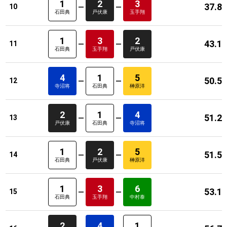
1
2
3
37.8
10
石田典
戸伏康
玉手翔
1
3
2
43.1
11
石田典
玉手翔
戸伏康
4
1
5
50.5
12
寺沼将
石田典
榊原洋
2
1
4
51.2
13
戸伏康
石田典
寺沼将
1
2
5
51.5
14
石田典
戸伏康
榊原洋
1
3
6
53.1
15
石田典
玉手翔
中村泰
2
4
1