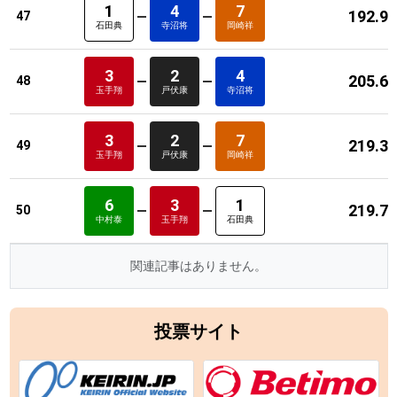
1
4
7
192.9
47
石田典
寺沼将
岡崎祥
3
2
4
205.6
48
玉手翔
戸伏康
寺沼将
3
2
7
219.3
49
玉手翔
戸伏康
岡崎祥
6
3
1
219.7
50
中村泰
玉手翔
石田典
関連記事はありません。
投票サイト