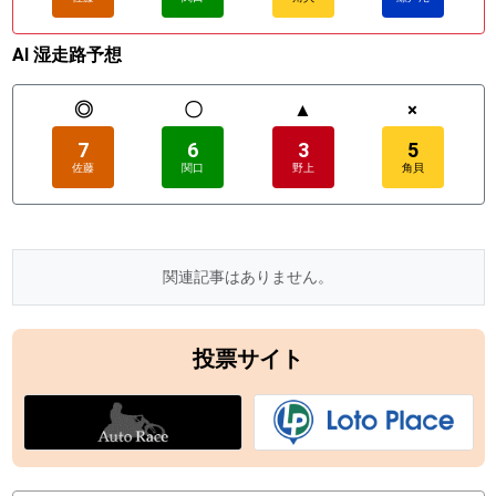
AI 湿走路予想
◎
〇
▲
×
7
6
3
5
佐藤
関口
野上
角貝
関連記事はありません。
投票サイト